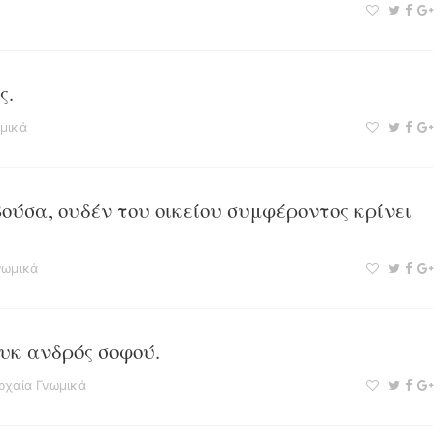
ς.
μικά
ούσα, ουδέν του οικείου συμφέροντος κρίνει
νωμικά
ουκ ανδρός σοφού.
ρχαία Γνωμικά