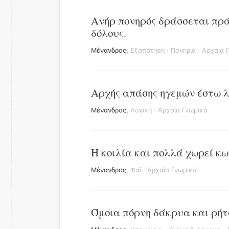
Ανήρ πονηρός δράσσεται πρά
δόλους.
Μένανδρος
,
Εξαπάτηση
·
Πονηριά
·
Αρχαία 
Αρχής απάσης ηγεμών έστω λ
Μένανδρος
,
Λογική
·
Αρχαία Γνωμικά
Η κοιλία και πολλά χωρεί κω
Μένανδρος
,
Φαΐ
·
Αρχαία Γνωμικά
Όμοια πόρνη δάκρυα και ρήτ