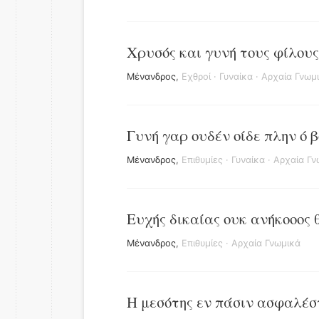
Χρυσός και γυνή τους φίλους 
Μένανδρος
,
Εχθροί
·
Γυναίκα
·
Αρχαία Γνωμ
Γυνή γαρ ουδέν οίδε πλην ό 
Μένανδρος
,
Επιθυμίες
·
Γυναίκα
·
Αρχαία Γν
Ευχής δικαίας ουκ ανήκοοος θ
Μένανδρος
,
Επιθυμίες
·
Αρχαία Γνωμικά
Η μεσότης εν πάσιν ασφαλέσ