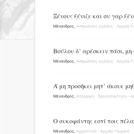
Ξένους ξένιζε και συ γαρ ξένο
Μένανδρος
,
Ανθρώπινες σχέσεις
·
Αρχαία Γ
Βούλου δ’ αρέσκειν πάσι, μη
Μένανδρος
,
Ανθρώπινες σχέσεις
·
Αρχαία Γ
Ά μη προσήκει μητ’ άκουε μηθ
Μένανδρος
,
Απόρριψη
·
Προνοητικότητα
·
Α
Ο συκοφάντης εστί τοις πέλα
Μένανδρος
,
Αχρειότητα
·
Αρχαία Γνωμικά