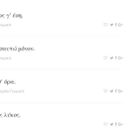
ς γ’ έση.
νωμικά
 σαυτώ μόνον.
νωμικά
’ όρα.
ρχαία Γνωμικά
ς λύκος.