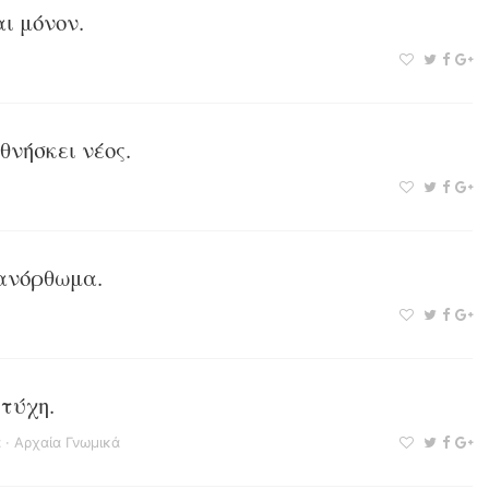
ι μόνον.
θνήσκει νέος.
πανόρθωμα.
τύχη.
ά
·
Αρχαία Γνωμικά