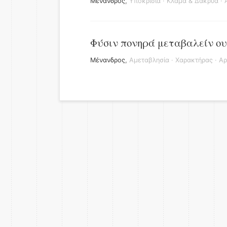
Μένανδρος
,
Υποκρισία
·
Κλάμα & Δάκρυα
·
Φύσιν πονηρά μεταβαλείν ου
Μένανδρος
,
Αμεταβλησία
·
Χαρακτήρας
·
Αρ