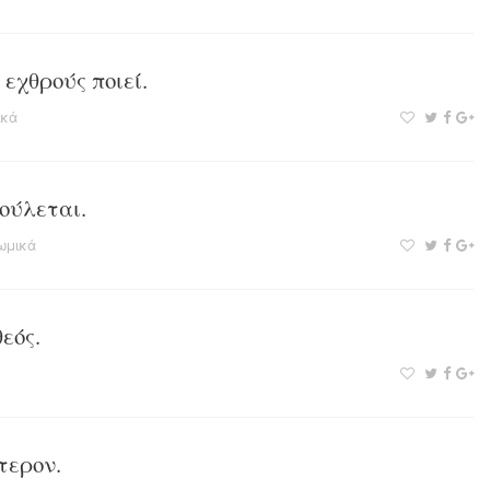
εχθρούς ποιεί.
ικά
βούλεται.
ωμικά
εός.
τερον.