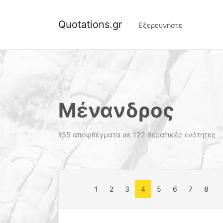
Quotations.gr
Εξερευνήστε
Μένανδρος
155 αποφθέγματα σε 122 θεματικές ενότητες
1
2
3
4
5
6
7
8