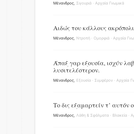
Μένανδρος
,
Σιγουριά
·
Αρχαία Γνωμικά
Αιδώς του κάλλους ακρόπολι
Μένανδρος
,
Ντροπή
·
Ομορφιά
·
Αρχαία Γνω
Άπαξ γαρ εξουσία, ισχύν λαβ
λυσιτελέστερον.
Μένανδρος
,
Εξουσία
·
Συμφέρον
·
Αρχαία Γ
Το δις εξαμαρτείν τ’ αυτόν 
Μένανδρος
,
Λάθη & Σφάλματα
·
Βλακεία
·
Α