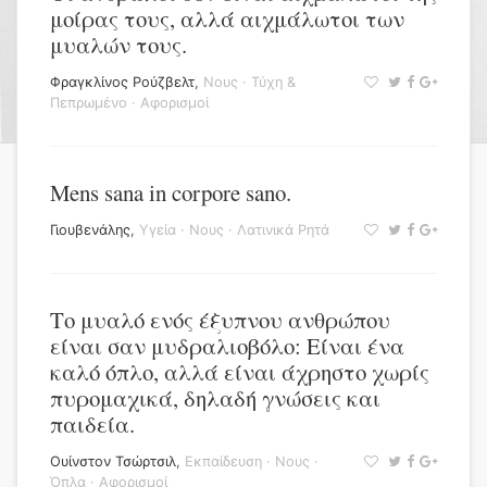
μοίρας τους, αλλά αιχμάλωτοι των
μυαλών τους.
Φραγκλίνος Ρούζβελτ
,
Νους
·
Τύχη &
Πεπρωμένο
·
Αφορισμοί
Mens sana in corpore sano.
Γιουβενάλης
,
Υγεία
·
Νους
·
Λατινικά Ρητά
Το μυαλό ενός έξυπνου ανθρώπου
είναι σαν μυδραλιοβόλο: Είναι ένα
καλό όπλο, αλλά είναι άχρηστο χωρίς
πυρομαχικά, δηλαδή γνώσεις και
παιδεία.
Ουίνστον Τσώρτσιλ
,
Εκπαίδευση
·
Νους
·
Όπλα
·
Αφορισμοί