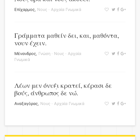
Επίχαρμος
,
Νους
·
Αρχαία Γνωμικά
Γράμματα μαθείν δει, και, μαθόντα,
νουν έχειν.
Μένανδρος
,
Γνώση
·
Νους
·
Αρχαία
Γνωμικά
Λέων μεν όνυξι κρατεί, κέρασι δε
βούς, άνθρωπος δε νώ.
Αναξαγόρας
,
Νους
·
Αρχαία Γνωμικά