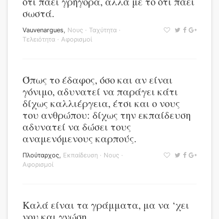
ότι πάει γρήγορα, αλλά με το ότι πάει
σωστά.
Vauvenargues
,
Νους
·
Ταχύτητα
·
Τελειότητα
·
Αφορισμοί
Όπως το έδαφος, όσο και αν είναι
γόνιμο, αδυνατεί να παράγει κάτι
δίχως καλλιέργεια, έτσι και ο νους
του ανθρώπου: δίχως την εκπαίδευση
αδυνατεί να δώσει τους
αναμενόμενους καρπούς.
Πλούταρχος
,
Εκπαίδευση
·
Νους
·
Αφορισμοί
Καλά είναι τα γράμματα, μα να ‘χει
νου και γνώση.