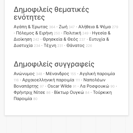
Δημοφιλείς θεματικές
ενότητες
Αγάπη & Έρωτας
Ζωή
Αλήθεια & Ψέμα
364
347
279
Πόλεμος & Ειρήνη
Πολιτική
Ηγεσία &
250
249
Διοίκηση
Θρησκεία & Θεός
Ευτυχία &
242
237
Δυστυχία
Τέχνη
Θάνατος
234
231
226
Δημοφιλείς συγγραφείς
Ανώνυμος
Μένανδρος
Αγγλική παροιμία
348
155
Αρχαιοελληνική παροιμία
Ναπολέων
116
111
Βοναπάρτης
Oscar Wilde
Λα Ροσφουκώ
97
91
90
Φρήντριχ Νίτσε
Βίκτωρ Ουγκώ
Τούρκικη
86
84
Παροιμία
80