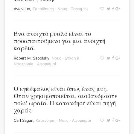
Ανώνυμο
,
Εκπαίδευση
·
Νους
·
Παροιμίες
Ένα ανοιχτό μυαλό είναι το
προαπαιτούμενο για μια ανοιχτή
καρδιά.
Robert M. Sapolsky
,
Νους
·
Στάση &
Νοοτροπία
·
Αφορισμοί
Ο εγκέφαλος είναι όπως ένας μυς.
Όταν χρησιμοποιείται, αισθανόμαστε
πολύ ωραία. Η κατανόηση είναι πηγή
χαράς.
Carl Sagan
,
Κατανόηση
·
Νους
·
Αφορισμοί