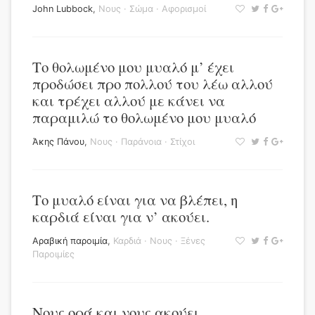
John Lubbock
,
Νους
·
Σώμα
·
Αφορισμοί
Το θολωμένο μου μυαλό μ’ έχει
προδώσει προ πολλού του λέω αλλού
και τρέχει αλλού με κάνει να
παραμιλώ το θολωμένο μου μυαλό
Άκης Πάνου
,
Νους
·
Παράνοια
·
Στίχοι
Το μυαλό είναι για να βλέπει, η
καρδιά είναι για ν’ ακούει.
Αραβική παροιμία
,
Καρδιά
·
Νους
·
Ξένες
Παροιμίες
Νους ορά και νους ακούει.