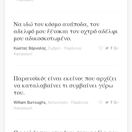
Να ιδώ τον κόσμο ανάποδα, τον
αδελφό μου ξένοκαι τον οχτρό αδέλφι
μου αδικοσκοτωμένο.
Κώστας Βάρναλης
,
Εχθροί
·
Παράνοια
·
Αφορισμοί
Παρανοϊκός είναι εκείνος που αρχίζει
να καταλαβαίνει τι συμβαίνει γύρω
του.
William Burroughs
,
Κατανόηση
·
Παράνοια
·
Αφορισμοί