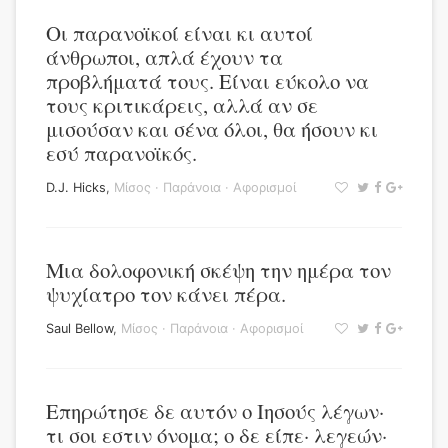
Οι παρανοϊκοί είναι κι αυτοί
άνθρωποι, απλά έχουν τα
προβλήματά τους. Είναι εύκολο να
τους κριτικάρεις, αλλά αν σε
μισούσαν και σένα όλοι, θα ήσουν κι
εσύ παρανοϊκός.
D.J. Hicks
,
Μίσος
·
Παράνοια
·
Αφορισμοί
Μια δολοφονική σκέψη την ημέρα τον
ψυχίατρο τον κάνει πέρα.
Saul Bellow
,
Μίσος
·
Παράνοια
·
Αφορισμοί
Επηρώτησε δε αυτόν ο Ιησούς λέγων·
τι σοι εστιν όνομα; ο δε είπε· λεγεών·