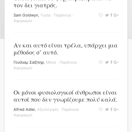
τον δει γιατρός.
Sam Goldwyn
,
Υγεία
·
Παράνοια
·
Αφορισμοί
Αν και αυτό είναι τρέλα, υπάρχει μια
μέθοδος σ’ αυτό.
Γουίλιαμ Σαίξπηρ
,
Μέσα
·
Παράνοια
·
Αφορισμοί
Οι μόνοι φυσιολογικοί άνθρωποι είναι
αυτοί που δεν γνωρίζουμε πολύ καλά.
Alfred Adler
,
Αξιολόγηση
·
Παράνοια
·
Αφορισμοί