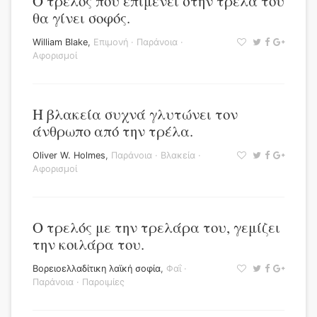
Ο τρελός που επιμένει στην τρέλα του
θα γίνει σοφός.
William Blake
,
Επιμονή
·
Παράνοια
·
Αφορισμοί
Η βλακεία συχνά γλυτώνει τον
άνθρωπο από την τρέλα.
Oliver W. Holmes
,
Παράνοια
·
Βλακεία
·
Αφορισμοί
Ο τρελός με την τρελάρα του, γεμίζει
την κοιλάρα του.
Βορειοελλαδίτικη λαϊκή σοφία
,
Φαΐ
·
Παράνοια
·
Παροιμίες