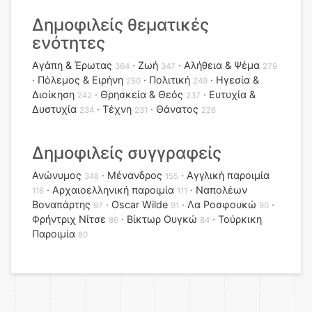
Δημοφιλείς θεματικές
ενότητες
Αγάπη & Έρωτας
Ζωή
Αλήθεια & Ψέμα
364
347
279
Πόλεμος & Ειρήνη
Πολιτική
Ηγεσία &
250
249
Διοίκηση
Θρησκεία & Θεός
Ευτυχία &
242
237
Δυστυχία
Τέχνη
Θάνατος
234
231
226
Δημοφιλείς συγγραφείς
Ανώνυμος
Μένανδρος
Αγγλική παροιμία
348
155
Αρχαιοελληνική παροιμία
Ναπολέων
116
111
Βοναπάρτης
Oscar Wilde
Λα Ροσφουκώ
97
91
90
Φρήντριχ Νίτσε
Βίκτωρ Ουγκώ
Τούρκικη
86
84
Παροιμία
80