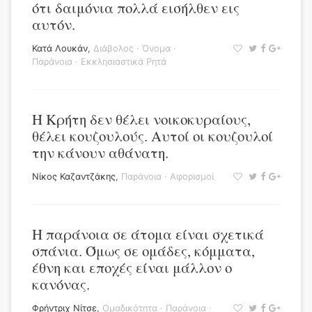
ότι δαιμόνια πολλά εισήλθεν εις
αυτόν.
Κατά Λουκάν
,
Διάβολος
·
Όνομα
·
Παράνοια
·
Εκκλησιαστικά Ρητά
Η Κρήτη δεν θέλει νοικοκυραίους,
θέλει κουζουλούς. Αυτοί οι κουζουλοί
την κάνουν αθάνατη.
Νίκος Καζαντζάκης
,
Παράνοια
·
Αφορισμοί
Η παράνοια σε άτομα είναι σχετικά
σπάνια. Όμως σε ομάδες, κόμματα,
έθνη και εποχές είναι μάλλον ο
κανόνας.
Φρήντριχ Νίτσε
,
Ομαδικότητα
·
Παράνοια
·