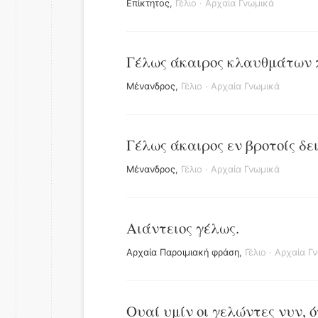
Επίκτητος
,
Γέλιο
·
Αρχαία Γνωμικά
Γέλως άκαιρος κλαυθμάτων 
Μένανδρος
,
Γέλιο
·
Αρχαία Γνωμικά
Γέλως άκαιρος εν βροτοίς δε
Μένανδρος
,
Γέλιο
·
Αρχαία Γνωμικά
Αιάντειος γέλως.
Αρχαία Παροιμιακή φράση
,
Γέλιο
·
Αρχαία Γ
Ουαί υμίν οι γελώντες νυν, 