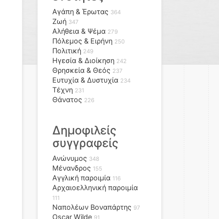
Αγάπη & Έρωτας
364
Ζωή
347
Αλήθεια & Ψέμα
279
Πόλεμος & Ειρήνη
250
Πολιτική
249
Ηγεσία & Διοίκηση
242
Θρησκεία & Θεός
237
Ευτυχία & Δυστυχία
234
Τέχνη
231
Θάνατος
226
Δημοφιλείς
συγγραφείς
Ανώνυμος
348
Μένανδρος
155
Αγγλική παροιμία
116
Αρχαιοελληνική παροιμία
111
Ναπολέων Βοναπάρτης
97
Oscar Wilde
91