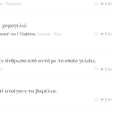
ιο
·
Παροιμίες
α χαμογελώ.
ληνικά" του Γ.Τζαβέλλα
,
Εμπειρία
·
Γέλιο
·
ν άνθρωπο από αυτό με το οποίο γελάει.
οί
τί ανοίγουν τα βαρέλια.