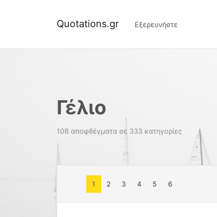
Quotations.gr
Εξερευνήστε
Γέλιο
108 αποφθέγματα σε 333 κατηγορίες
1
2
3
4
5
6