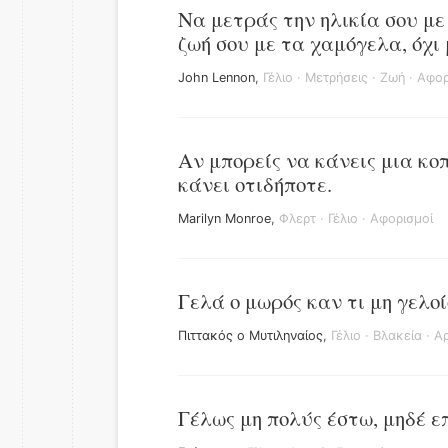
Να μετράς την ηλικία σου με
ζωή σου με τα χαμόγελα, όχι
John Lennon
,
Γέλιο
·
Μετρήσεις
·
Ζωή
·
Αφορ
Αν μπορείς να κάνεις μια κο
κάνει οτιδήποτε.
Marilyn Monroe
,
Φλερτ
·
Γέλιο
·
Αφορισμοί
Γελά ο μωρός καν τι μη γελοί
Πιττακός ο Μυτιληναίος
,
Γέλιο
·
Βλακεία
·
Αρ
Γέλως μη πολύς έστω, μηδέ επ