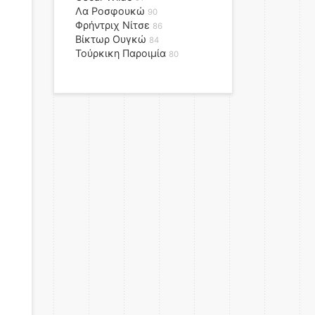
Λα Ροσφουκώ
90
Φρήντριχ Νίτσε
86
Βίκτωρ Ουγκώ
84
Τούρκικη Παροιμία
80