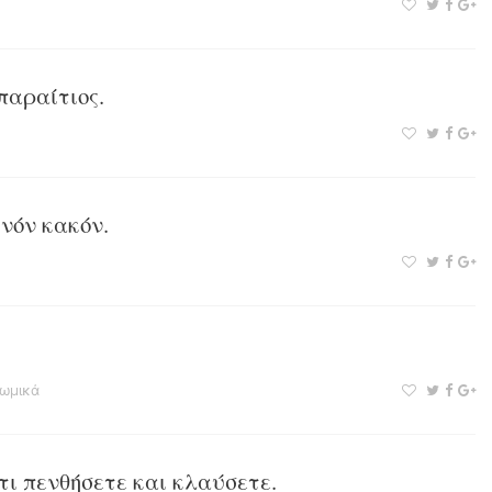
παραίτιος.
ινόν κακόν.
νωμικά
ότι πενθήσετε και κλαύσετε.