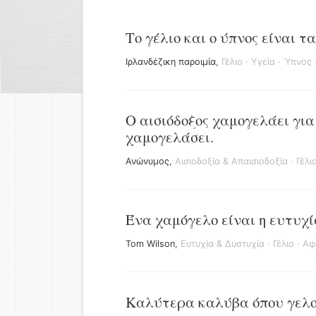
Το γέλιο και ο ύπνος είναι 
Ιρλανδέζικη παροιμία
,
Γέλιο
·
Υγεία
·
Ύπνος
Ο αισιόδοξος χαμογελάει για
χαμογελάσει.
Ανώνυμος
,
Αισιοδοξία & Απαισιοδοξία
·
Γέλι
Ένα χαμόγελο είναι η ευτυχί
Tom Wilson
,
Ευτυχία & Δυστυχία
·
Γέλιο
·
Αφ
Καλύτερα καλύβα όπου γελο