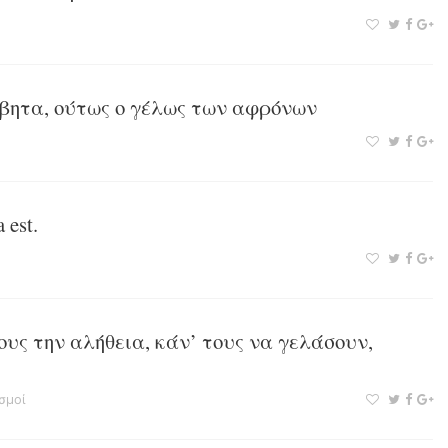
βητα, ούτως ο γέλως των αφρόνων
 est.
ους την αλήθεια, κάν’ τους να γελάσουν,
σμοί