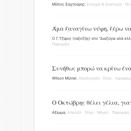
Μίλτος Σαχτούρης
,
Ευτυχία & Δυστυχία
·
Γέλ
Άμα ξαναγίνω νύφη, ξέρω ν
Ο Γ.Τζίφος (ταξιτζής) στο "Διαζύγια αλά ελ
Παροιμίες
Συνήθως μπορώ να κρίνω ένα
Wilson Mizner
,
Αξιολόγηση
·
Γέλιο
·
Αφορισμ
Ο Οκτώβρης θέλει γέλια, για
Αξίωμα
,
Αλκοόλ
·
Γέλιο
·
Μήνες
·
Παροιμίες