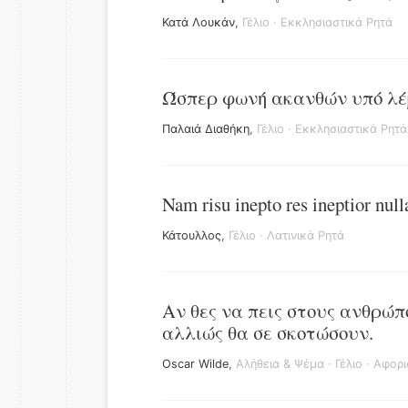
Κατά Λουκάν
,
Γέλιο
·
Εκκλησιαστικά Ρητά
Ώσπερ φωνή ακανθών υπό λέ
Παλαιά Διαθήκη
,
Γέλιο
·
Εκκλησιαστικά Ρητά
Nam risu inepto res ineptior nulla
Κάτουλλος
,
Γέλιο
·
Λατινικά Ρητά
Αν θες να πεις στους ανθρώπ
αλλιώς θα σε σκοτώσουν.
Oscar Wilde
,
Αλήθεια & Ψέμα
·
Γέλιο
·
Αφορι