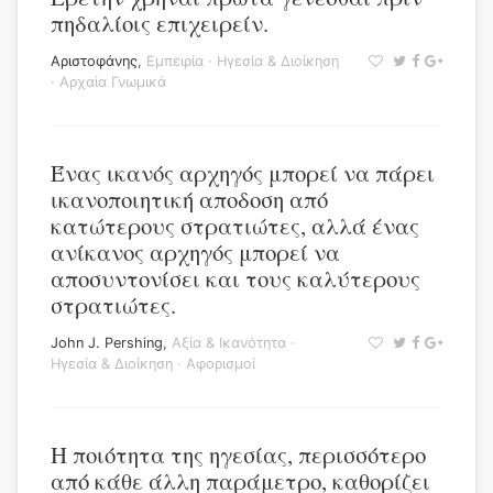
πηδαλίοις επιχειρείν.
Αριστοφάνης
,
Εμπειρία
·
Ηγεσία & Διοίκηση
·
Αρχαία Γνωμικά
Ένας ικανός αρχηγός μπορεί να πάρει
ικανοποιητική αποδοση από
κατώτερους στρατιώτες, αλλά ένας
ανίκανος αρχηγός μπορεί να
αποσυντονίσει και τους καλύτερους
στρατιώτες.
John J. Pershing
,
Αξία & Ικανότητα
·
Ηγεσία & Διοίκηση
·
Αφορισμοί
Η ποιότητα της ηγεσίας, περισσότερο
από κάθε άλλη παράμετρο, καθορίζει