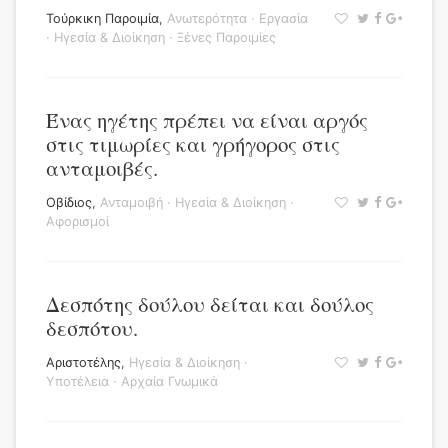
Τούρκικη Παροιμία
,
Ανωτερότητα
·
Εργασία
·
Ηγεσία & Διοίκηση
·
Ξένες Παροιμίες
Ένας ηγέτης πρέπει να είναι αργός
στις τιμωρίες και γρήγορος στις
ανταμοιβές.
Οβίδιος
,
Ανταμοιβή
·
Ηγεσία & Διοίκηση
·
Αφορισμοί
Δεσπότης δούλου δείται και δούλος
δεσπότου.
Αριστοτέλης
,
Ηγεσία & Διοίκηση
·
Υποτέλεια
·
Αρχαία Γνωμικά