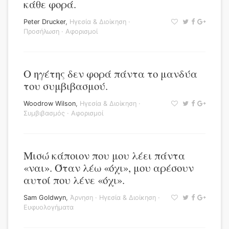
κάθε φορά.
Peter Drucker
,
Ηγεσία & Διοίκηση
·
Προσήλωση
·
Αφορισμοί
Ο ηγέτης δεν φορά πάντα το μανδύα
του συμβιβασμού.
Woodrow Wilson
,
Ηγεσία & Διοίκηση
·
Συμβιβασμός
·
Αφορισμοί
Μισώ κάποιον που μου λέει πάντα
«ναι». Όταν λέω «όχι», μου αρέσουν
αυτοί που λένε «όχι».
Sam Goldwyn
,
Άρνηση
·
Ηγεσία & Διοίκηση
·
Ευφυολογήματα