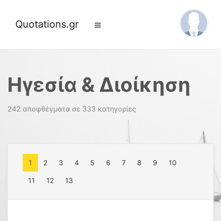
Quotations.gr
Ηγεσία & Διοίκηση
242 αποφθέγματα σε 333 κατηγορίες
1
2
3
4
5
6
7
8
9
10
11
12
13