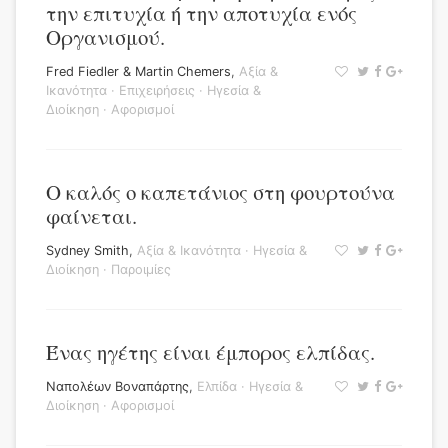
την επιτυχία ή την αποτυχία ενός
Οργανισμού.
Fred Fiedler & Martin Chemers
,
Αξία &
Ικανότητα
·
Επιχειρήσεις
·
Ηγεσία &
Διοίκηση
·
Αφορισμοί
Ο καλός ο καπετάνιος στη φουρτούνα
φαίνεται.
Sydney Smith
,
Αξία & Ικανότητα
·
Ηγεσία &
Διοίκηση
·
Παροιμίες
Ένας ηγέτης είναι έμπορος ελπίδας.
Ναπολέων Βοναπάρτης
,
Ελπίδα
·
Ηγεσία &
Διοίκηση
·
Αφορισμοί