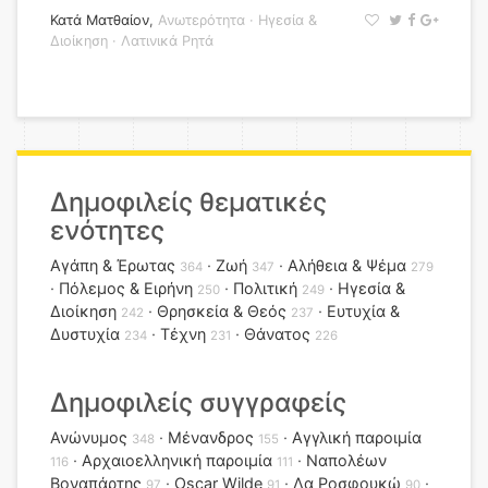
Κατά Ματθαίον
,
Ανωτερότητα
·
Ηγεσία &
Διοίκηση
·
Λατινικά Ρητά
Δημοφιλείς θεματικές
ενότητες
Αγάπη & Έρωτας
Ζωή
Αλήθεια & Ψέμα
364
347
279
Πόλεμος & Ειρήνη
Πολιτική
Ηγεσία &
250
249
Διοίκηση
Θρησκεία & Θεός
Ευτυχία &
242
237
Δυστυχία
Τέχνη
Θάνατος
234
231
226
Δημοφιλείς συγγραφείς
Ανώνυμος
Μένανδρος
Αγγλική παροιμία
348
155
Αρχαιοελληνική παροιμία
Ναπολέων
116
111
Βοναπάρτης
Oscar Wilde
Λα Ροσφουκώ
97
91
90