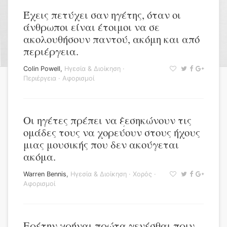
Έχεις πετύχει σαν ηγέτης, όταν οι
άνθρωποι είναι έτοιμοι να σε
ακολουθήσουν παντού, ακόμη και από
περιέργεια.
Colin Powell
,
Ηγεσία & Διοίκηση
·
Περιέργεια
·
Αφορισμοί
Οι ηγέτες πρέπει να ξεσηκώνουν τις
ομάδες τους να χορεύουν στους ήχους
μιας μουσικής που δεν ακούγεται
ακόμα.
Warren Bennis
,
Ηγεσία & Διοίκηση
·
Χορός
·
Αφορισμοί
Ερέτην χρήναι πρώτα γενέσθαι πριν