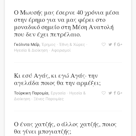
Ο Μωυσής μας έσερνε 40 χρόνια μέσα
στην έρημο για να μας φέρει στο
μοναδικό σημείο στη Μέση Ανατολή
που δεν έχει πετρέλαιο.
Γκόλντα Μεΐρ
,
Έρημος
·
Έθνη & Χώρες
·
Ηγεσία & Διοίκηση
·
Αφορισμοί
Κι εσύ Αγάς, κι εγώ Αγάς· την
αγελάδα ποιος θα την αρμέξει;
Τούρκικη Παροιμία
,
Εργασία
·
Ηγεσία &
Διοίκηση
·
Ξένες Παροιμίες
Ο ένας χατζής, ο άλλος χατζής, ποιος
θα γίνει μπογιατζής;