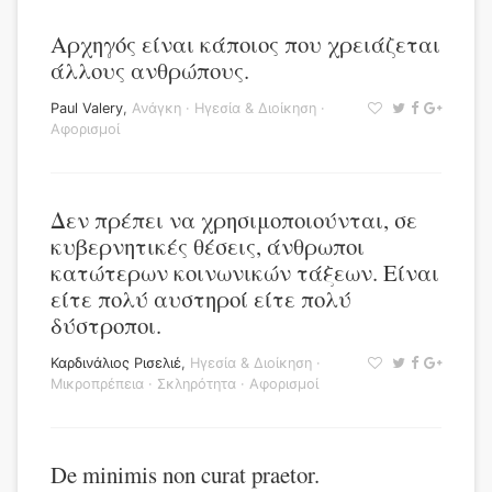
Αρχηγός είναι κάποιος που χρειάζεται
άλλους ανθρώπους.
Paul Valery
,
Ανάγκη
·
Ηγεσία & Διοίκηση
·
Αφορισμοί
Δεν πρέπει να χρησιμοποιούνται, σε
κυβερνητικές θέσεις, άνθρωποι
κατώτερων κοινωνικών τάξεων. Είναι
είτε πολύ αυστηροί είτε πολύ
δύστροποι.
Καρδινάλιος Ρισελιέ
,
Ηγεσία & Διοίκηση
·
Μικροπρέπεια
·
Σκληρότητα
·
Αφορισμοί
De minimis non curat praetor.