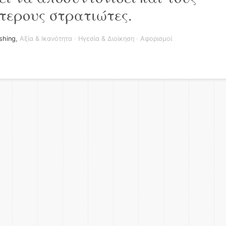
τερους στρατιώτες.
shing
,
Αξία & Ικανότητα
·
Ηγεσία & Διοίκηση
·
Αφορισμοί