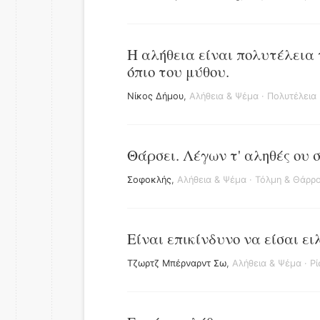
Η αλήθεια είναι πολυτέλεια 
όπιο του μύθου.
Νίκος Δήμου
,
Αλήθεια & Ψέμα
·
Πολυτέλεια
Θάρσει. Λέγων τ' αληθές ου 
Σοφοκλής
,
Αλήθεια & Ψέμα
·
Τόλμη & Θάρρ
Είναι επικίνδυνο να είσαι ειλ
Τζωρτζ Μπέρναρντ Σω
,
Αλήθεια & Ψέμα
·
Ρί