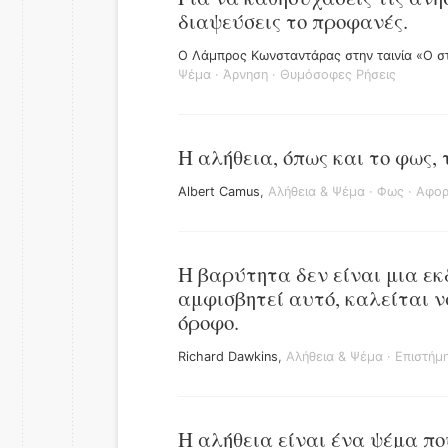
διαψεύσεις το προφανές.
Ο Λάμπρος Κωνσταντάρας στην ταινία «Ο στ
Ψέμα
·
Άρνηση
·
Θυμόσοφες Ρήσεις
Η αλήθεια, όπως και το φως,
Albert Camus
,
Αλήθεια & Ψέμα
·
Φως
·
Αφορ
Η βαρύτητα δεν είναι μια εκδ
αμφισβητεί αυτό, καλείται 
όροφο.
Richard Dawkins
,
Αλήθεια & Ψέμα
·
Επιστήμ
Η αλήθεια είναι ένα ψέμα πο