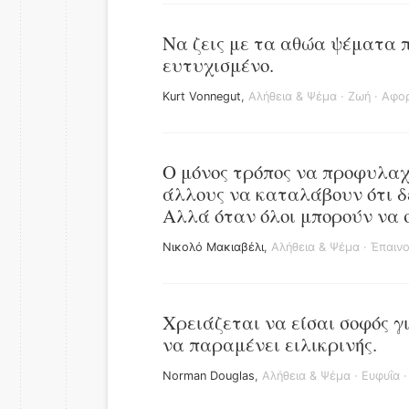
Να ζεις με τα αθώα ψέματα π
ευτυχισμένο.
Kurt Vonnegut
,
Αλήθεια & Ψέμα
·
Ζωή
·
Αφορ
O μόνος τρόπος να προφυλαχτ
άλλους να καταλάβουν ότι δ
Αλλά όταν όλοι μπορούν να σ
Νικολό Μακιαβέλι
,
Αλήθεια & Ψέμα
·
Έπαινο
Χρειάζεται να είσαι σοφός γ
να παραμένει ειλικρινής.
Norman Douglas
,
Αλήθεια & Ψέμα
·
Ευφυΐα