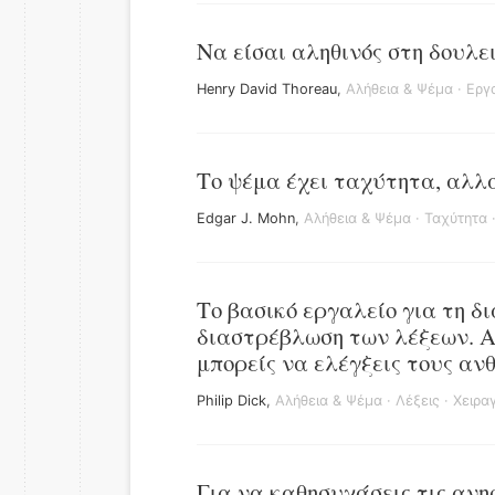
Να είσαι αληθινός στη δουλει
Henry David Thoreau
,
Αλήθεια & Ψέμα
·
Εργ
Το ψέμα έχει ταχύτητα, αλλά
Edgar J. Mohn
,
Αλήθεια & Ψέμα
·
Ταχύτητα
Το βασικό εργαλείο για τη δ
διαστρέβλωση των λέξεων. Αν
μπορείς να ελέγξεις τους αν
Philip Dick
,
Αλήθεια & Ψέμα
·
Λέξεις
·
Χειρα
Για να καθησυχάσεις τις ανη