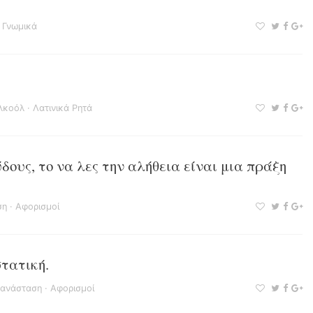
 Γνωμικά
λκοόλ
·
Λατινικά Ρητά
δους, το να λες την αλήθεια είναι μια πράξη
ση
·
Αφορισμοί
τατική.
ανάσταση
·
Αφορισμοί