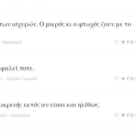
των ισχυρών. Ο μικρός κι ο φτωχός ζουν με το
·
Αφορισμοί
σφαλεί ποτε.
ος
·
Αρχαία Γνωμικά
ικρινής εκτός αν είσαι και ηλίθιος.
σκο
·
Αφορισμοί