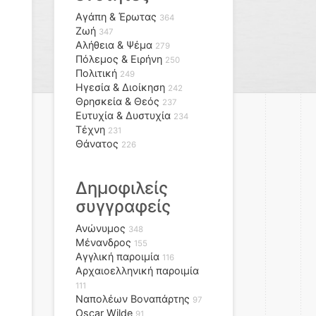
Αγάπη & Έρωτας
364
Ζωή
347
Αλήθεια & Ψέμα
279
Πόλεμος & Ειρήνη
250
Πολιτική
249
Ηγεσία & Διοίκηση
242
Θρησκεία & Θεός
237
Ευτυχία & Δυστυχία
234
Τέχνη
231
Θάνατος
226
Δημοφιλείς
συγγραφείς
Ανώνυμος
348
Μένανδρος
155
Αγγλική παροιμία
116
Αρχαιοελληνική παροιμία
111
Ναπολέων Βοναπάρτης
97
Oscar Wilde
91