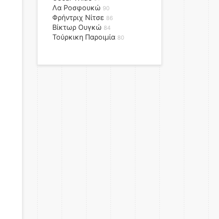
Λα Ροσφουκώ
90
Φρήντριχ Νίτσε
86
Βίκτωρ Ουγκώ
84
Τούρκικη Παροιμία
80