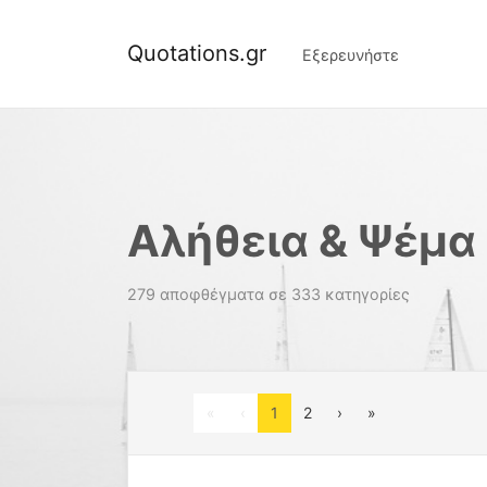
Quotations.gr
Εξερευνήστε
Αλήθεια & Ψέμα
279 αποφθέγματα σε 333 κατηγορίες
First
Previous
Next
Last
«
‹
1
2
›
»