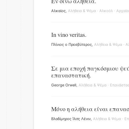
Εν οίνω αλήθεια.
Αλκαίος
,
Αλήθεια & Ψέμα
·
Αλκοόλ
·
Αρχαία
In vino veritas.
Πλίνιος ο Πρεσβύτερος
,
Αλήθεια & Ψέμα
·
Α
Σε μια εποχή παγκόσμιου ψεύ
επαναστατική.
George Orwell
,
Αλήθεια & Ψέμα
·
Επανάστα
Μόνο η αλήθεια είναι επανασ
Βλαδίμηρος Ίλιτς Λένιν
,
Αλήθεια & Ψέμα
·
Επ