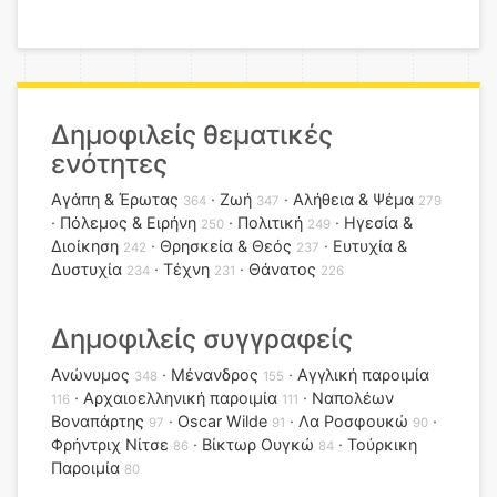
Δημοφιλείς θεματικές
ενότητες
Αγάπη & Έρωτας
Ζωή
Αλήθεια & Ψέμα
364
347
279
Πόλεμος & Ειρήνη
Πολιτική
Ηγεσία &
250
249
Διοίκηση
Θρησκεία & Θεός
Ευτυχία &
242
237
Δυστυχία
Τέχνη
Θάνατος
234
231
226
Δημοφιλείς συγγραφείς
Ανώνυμος
Μένανδρος
Αγγλική παροιμία
348
155
Αρχαιοελληνική παροιμία
Ναπολέων
116
111
Βοναπάρτης
Oscar Wilde
Λα Ροσφουκώ
97
91
90
Φρήντριχ Νίτσε
Βίκτωρ Ουγκώ
Τούρκικη
86
84
Παροιμία
80