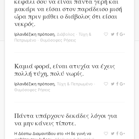
κεφάλι σου να είναι πάντα γερή και
μακάρι να είσαι στον παράδεισο μισή
ώρα πριν μάθει ο διάβολος ότι είσαι
νεκρός.
Ιρλανδέζικη πρόποση
,
Διάβολος
·
Τύχη &
Πεπρωμένο
·
Θυμόσοφες Ρήσεις
Καμιά φορά, είναι ατυχία να έχεις
πολλή τύχη, πολύ νωρίς.
Ιρλανδέζικη πρόποση
,
Τύχη & Πεπρωμένο
·
Θυμόσοφες Ρήσεις
Πάντα υπάρχουν δεκάδες λόγοι για
να μην κάνεις τίποτε.
Η Δέσπω Διαμαντίδου στο «Η δε γυνή να