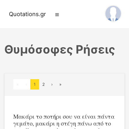
Quotations.gr
Θυμόσοφες Ρήσεις
First
Previous
Next
Last
«
‹
1
2
›
»
Μακάρι το ποτήρι σου να είναι πάντα
γεμάτο, μακάρι η στέγη πάνω από το