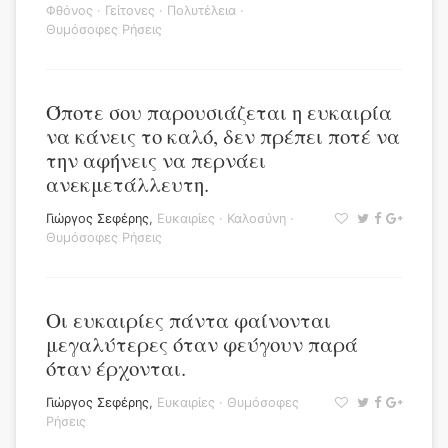
Φθόνος
·
Γείτονες
·
Πολυτέλεια
·
Θυμόσοφες Ρήσεις
Όποτε σου παρουσιάζεται η ευκαιρία
να κάνεις το καλό, δεν πρέπει ποτέ να
την αφήνεις να περνάει
ανεκμετάλλευτη.
Γιώργος Σεφέρης
,
Ευκαιρίες
·
Καλοσύνη
·
Θυμόσοφες Ρήσεις
Οι ευκαιρίες πάντα φαίνονται
μεγαλύτερες όταν φεύγουν παρά
όταν έρχονται.
Γιώργος Σεφέρης
,
Ευκαιρίες
·
Θυμόσοφες
Ρήσεις