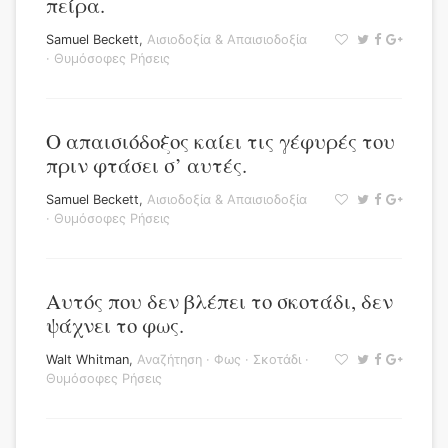
πείρα.
Samuel Beckett
,
Αισιοδοξία & Απαισιοδοξία
·
Θυμόσοφες Ρήσεις
Ο απαισιόδοξος καίει τις γέφυρές του
πριν φτάσει σ’ αυτές.
Samuel Beckett
,
Αισιοδοξία & Απαισιοδοξία
·
Θυμόσοφες Ρήσεις
Αυτός που δεν βλέπει το σκοτάδι, δεν
ψάχνει το φως.
Walt Whitman
,
Αναζήτηση
·
Φως
·
Σκοτάδι
·
Θυμόσοφες Ρήσεις