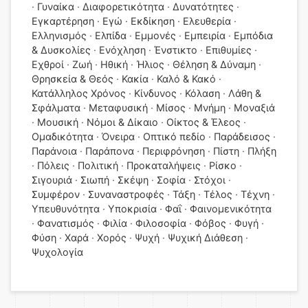
Γυναίκα
Διαφορετικότητα
Δυνατότητες
Εγκαρτέρηση
Εγώ
Εκδίκηση
Ελευθερία
Ελληνισμός
Ελπίδα
Εμμονές
Εμπειρία
Εμπόδια
& Δυσκολίες
Ενόχληση
Ένστικτο
Επιθυμίες
Εχθροί
Ζωή
Ηθική
Ήλιος
Θέληση & Δύναμη
Θρησκεία & Θεός
Κακία
Καλό & Κακό
Κατάλληλος Χρόνος
Κίνδυνος
Κόλαση
Λάθη &
Σφάλματα
Μεταφυσική
Μίσος
Μνήμη
Μοναξιά
Μουσική
Νόμοι & Δίκαιο
Οίκτος & Έλεος
Ομαδικότητα
Όνειρα
Οπτικό πεδίο
Παράδεισος
Παράνοια
Παράπονα
Περιφρόνηση
Πίστη
Πλήξη
Πόλεις
Πολιτική
Προκαταλήψεις
Ρίσκο
Σιγουριά
Σιωπή
Σκέψη
Σοφία
Στόχοι
Συμφέρον
Συναναστροφές
Τάξη
Τέλος
Τέχνη
Υπευθυνότητα
Υποκρισία
Φαΐ
Φαινομενικότητα
Φανατισμός
Φιλία
Φιλοσοφία
Φόβος
Φυγή
Φύση
Χαρά
Χορός
Ψυχή
Ψυχική Διάθεση
Ψυχολογία