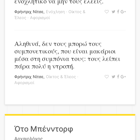
ενοχλητικό να μην τους ελεείς.
Φρήντριχ Νίτσε
,
Ενόχληση
·
Οίκτος &
Έλεος
·
Αφορισμοί
Αληθινά, δεν τους μπορώ τους
συμπονετικούς, που είναι μακάριοι
μέσα στη συμπόνια τους: τους λείπει
πάρα πολύ η ντροπή.
Φρήντριχ Νίτσε
,
Οίκτος & Έλεος
·
Αφορισμοί
Ότο Μπένντορφ
Αρχαιολόγος