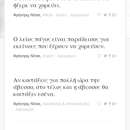
ήξερε να χορεύει.
Φρήντριχ Νίτσε
,
Αθεΐα
·
Χορός
·
Αφορισμοί
Ο λείος πάγος είναι παράδεισος για
εκείνους που ξέρουν να χορεύουν.
Φρήντριχ Νίτσε
,
Χορός
·
Αφορισμοί
Αν κοιτάξεις για πολλή ώρα την
άβυσσο, στο τέλος και η άβυσσος θα
κοιτάξει εσένα.
Φρήντριχ Νίτσε
,
Αισιοδοξία & Απαισιοδοξία
·
Αφορισμοί