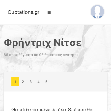
Quotations.gr
Φρήντριχ Νίτσε
86 αποφθέγματα σε 98 θεματικές ενότητες
1
2
3
4
5
Θα πίστευα μόνο σε ένα Θεό που θα