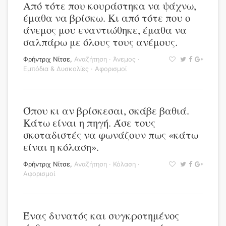
Από τότε που κουράστηκα να ψάχνω,
έμαθα να βρίσκω. Κι από τότε που ο
άνεμος μου εναντιώθηκε, έμαθα να
σαλπάρω με όλους τους ανέμους.
Φρήντριχ Νίτσε
,
Αναζήτηση
·
Άνεμος
·
Εμπόδια & Δυσκολίες
·
Αφορισμοί
Όπου κι αν βρίσκεσαι, σκάβε βαθιά.
Κάτω είναι η πηγή. Άσε τους
σκοταδιστές να φωνάζουν πως «κάτω
είναι η κόλαση».
Φρήντριχ Νίτσε
,
Αναζήτηση
·
Κόλαση
·
Αφορισμοί
Ένας δυνατός και συγκροτημένος