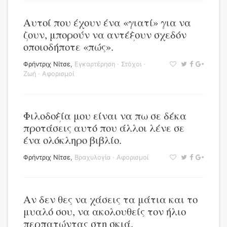
Αυτοί που έχουν ένα «γιατί» για να
ζουν, μπορούν να αντέξουν σχεδόν
οποιοδήποτε «πώς».
Φρήντριχ Νίτσε
,
Εγκαρτέρηση
·
Στόχοι
·
Ζωή
·
Αφορισμοί
Φιλοδοξία μου είναι να πω σε δέκα
προτάσεις αυτό που άλλοι λένε σε
ένα ολόκληρο βιβλίο.
Φρήντριχ Νίτσε
,
Βραχυλογία
·
Αφορισμοί
Αν δεν θες να χάσεις τα μάτια και το
μυαλό σου, να ακολουθείς τον ήλιο
περπατώντας στη σκιά.