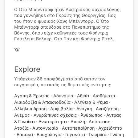
Ο Ότο Μπένντορφ ήταν Αυστριακός αρχαιολόγος,
που γεννήθηκε στο Γκράιτς της Θουριγγίας. Γιος
του ήταν ο φυσικός Χανς Μπένντορφ. Ο Ότο
Μπένντορφ σπούδασε στο Πανεπιστήμιο της
Βόννης, όπου είχε καθηγητές τους Φρήντριχ
Γκότλημπ Βέλκερ, Ότο Γιαν και Φρήντριχ Ριτσλ.
Explore
Υπάρχουν 86 αποφθέγματα από αυτόν τον
συγγραφέα, σε αυτές τις θεματικές ενότητες:
Αγάπη & Έρωτας
Αδυναμία
Αθεΐα
Αισθήματα
Αισιοδοξία & Απαισιοδοξία
Αλήθεια & Ψέμα
Αλληλεπίδραση
Αμφιβολία
Ανάγκη
Αναζήτηση
Άνεμος
Ανθρώπινες σχέσεις
Άνθρωπος
Άντρας
& Γυναίκα
Ανωτερότητα
Απειλή
Απόσταση
Αταξία
Αυτογνωσία
Αυτοπεποίθηση
Αχρειότητα
Βάσανα
Βραχυλογία
Γεγονότα
Γνωμικά
Γνώση