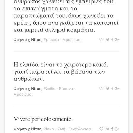
άνθρωπος χωνεύει τις εμπειρίες του,
τα επιτεύγματα και τα
παραπτώματά του, όπως χωνεύει το
κρέας, όπου αναγκάζεται να καταπιεί
και μερικά σκληρά κομμάτια.
Φρήντριχ Νίτσε
,
Εμπειρία
·
Αφορισμοί
Η ελπίδα είναι το χειρότερο κακό,
γιατί παρατείνει τα βάσανα των
ανθρώπων.
Φρήντριχ Νίτσε
,
Ελπίδα
·
Βάσανα
·
Αφορισμοί
Vivere pericolosamente.
Φρήντριχ Νίτσε
,
Ρίσκο
·
Ζωή
·
Ξενόγλωσσα