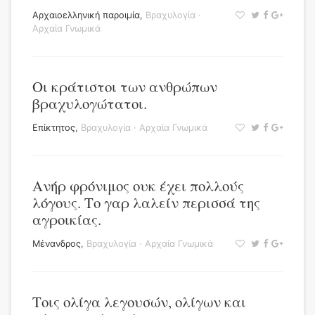
Αρχαιοελληνική παροιμία
,
Βραχυλογία
·
Αρχαία Γνωμικά
Οι κράτιστοι των ανθρώπων
βραχυλογώτατοι.
Επίκτητος
,
Βραχυλογία
·
Αρχαία Γνωμικά
Ανήρ φρόνιμος ουκ έχει πολλούς
λόγους. Το γαρ λαλείν περισσά της
αγροικίας.
Μένανδρος
,
Βραχυλογία
·
Αρχαία Γνωμικά
Τοις ολίγα λεγουσών, ολίγων και