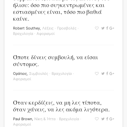
ήλιου: όσο πιο συγκεντρωμένες και
εστιασμένες είναι, τόσο πιο βαθιά
καίνε.
Robert Southey
,
Λέξεις
·
Προσβολές
·
Βραχυλογία
·
Αφορισμοί
Όποτε δίνεις συμβουλή, να είσαι
σύντομος.
Οράτιος
,
Συμβουλές
·
Βραχυλογία
·
Αφορισμοί
Όταν κερδίζεις, να μη λες τίποτα,
όταν χάνεις, να λες ακόμα λιγότερα.
Paul Brown
,
Νίκη & Ήττα
·
Βραχυλογία
·
Αφορισμοί