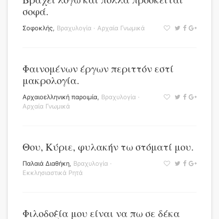
σοφά.
Σοφοκλής
,
Βραχυλογία
·
Αρχαία Γνωμικά
Φαινομένων έργων περιττόν εστί
μακρολογία.
Αρχαιοελληνική παροιμία
,
Βραχυλογία
·
Αρχαία Γνωμικά
Θου, Κύριε, φυλακήν τω στόματί μου.
Παλαιά Διαθήκη
,
Βραχυλογία
·
Εκκλησιαστικά Ρητά
Φιλοδοξία μου είναι να πω σε δέκα