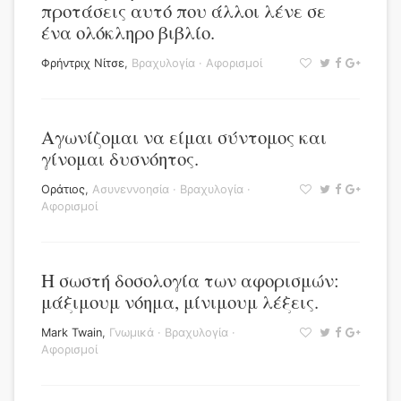
προτάσεις αυτό που άλλοι λένε σε
ένα ολόκληρο βιβλίο.
Φρήντριχ Νίτσε
,
Βραχυλογία
·
Αφορισμοί
Αγωνίζομαι να είμαι σύντομος και
γίνομαι δυσνόητος.
Οράτιος
,
Ασυνεννοησία
·
Βραχυλογία
·
Αφορισμοί
Η σωστή δοσολογία των αφορισμών:
μάξιμουμ νόημα, μίνιμουμ λέξεις.
Mark Twain
,
Γνωμικά
·
Βραχυλογία
·
Αφορισμοί