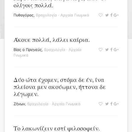
ολίγοις πολλά.
Πυθαγόρας
,
Βραχυλογία
·
Αρχαία Γνωμικά
Άκουε πολλά, λάλει καίρια.
Βίας ο Πριηνεύς
,
Βραχυλογία
·
Αρχαία
Γνωμικά
Δύο ώτα έχομεν, στόμα δε έν, ίνα
πλείονα μεν ακούωμεν, ήττονα δε
λέγωμεν.
Ζήνων
,
Βραχυλογία
·
Αρχαία Γνωμικά
Το λακωνίζειν εστί φιλοσοφείν.