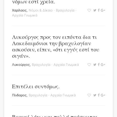
νόμων εστί χρεία.
Χαρίλαος
,
Νόμοι & Δίκαιο
·
Βραχυλογία
·
Αρχαία Γνωμικά
Λυκούργος προς τον ειπόντα δια τι
Λακεδαιμόνιοι την βραχυλογίαν
ασκούσιν, είπεν, «ότι εγγύς εστί του
σιγάν».
Λυκούργος
,
Βραχυλογία
·
Αρχαία Γνωμικά
Επιτέλει συντόμως.
Πίνδαρος
,
Βραχυλογία
·
Αρχαία Γνωμικά
Βραχεί λόγω και πολλά πρόσκειται