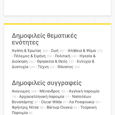
Δημοφιλείς θεματικές
ενότητες
Αγάπη & Έρωτας
Ζωή
Αλήθεια & Ψέμα
364
347
279
Πόλεμος & Ειρήνη
Πολιτική
Ηγεσία &
250
249
Διοίκηση
Θρησκεία & Θεός
Ευτυχία &
242
237
Δυστυχία
Τέχνη
Θάνατος
234
231
226
Δημοφιλείς συγγραφείς
Ανώνυμος
Μένανδρος
Αγγλική παροιμία
348
155
Αρχαιοελληνική παροιμία
Ναπολέων
116
111
Βοναπάρτης
Oscar Wilde
Λα Ροσφουκώ
97
91
90
Φρήντριχ Νίτσε
Βίκτωρ Ουγκώ
Τούρκικη
86
84
Παροιμία
80