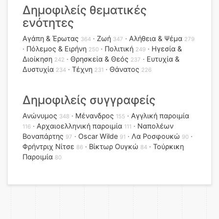
Δημοφιλείς θεματικές
ενότητες
Αγάπη & Έρωτας
Ζωή
Αλήθεια & Ψέμα
364
347
279
Πόλεμος & Ειρήνη
Πολιτική
Ηγεσία &
250
249
Διοίκηση
Θρησκεία & Θεός
Ευτυχία &
242
237
Δυστυχία
Τέχνη
Θάνατος
234
231
226
Δημοφιλείς συγγραφείς
Ανώνυμος
Μένανδρος
Αγγλική παροιμία
348
155
Αρχαιοελληνική παροιμία
Ναπολέων
116
111
Βοναπάρτης
Oscar Wilde
Λα Ροσφουκώ
97
91
90
Φρήντριχ Νίτσε
Βίκτωρ Ουγκώ
Τούρκικη
86
84
Παροιμία
80