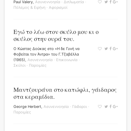
Paul Valery
,
Ασυνεννοησία
·
Διπλωματία
·
Πόλεμος & Ειρήνη
·
Αφορισμοί
Εγώ το λέω στον σκύλο μου κι ο
σκύλος στην ουρά του.
Ο Κώστας Δούκας στο «Η δε Γυνή να
Φοβείται τον Άντρα» του Γ.Τζαβέλλα
(1965)
,
Ασυνεννοησία
·
Επικοινωνία
·
Σκύλοι
·
Παροιμίες
Μαντζουράνα στο κατώφλι, γάιδαρος
στα κεραμίδια.
George Herbert
,
Ασυνεννοησία
·
Γάιδαροι
·
Παροιμίες