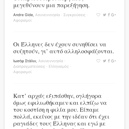
μεγεθύνουν μια παρεξήγηση.
Andre Gide
,
Ασυνεννοησία
·
Συγκρούσεις
·
Αφορισμοί
Οι Έλληνες δεν έχουν συνηθίσει να
συζητούν, γι’ αυτό αλληλοσφάζονται.
Ιωσήφ Στάλιν
,
Ασυνεννοησία
·
Διαπραγματεύσεις
·
Ελληνισμός
·
Αφορισμοί
Κατ’ αρχάς εξιπάσθην, ογλήγορα
όμως εφιλιωθήκαμεν και ελπίζω να
του κοστίση η φιλία μου. Είπαμε
πολλά, εκείνος με την ιδέαν ότι έχει
ραγιάδες τους Έλληνας και εγώ με