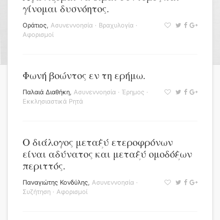
γίνομαι δυσνόητος.
Οράτιος
,
Ασυνεννοησία
·
Βραχυλογία
·
Αφορισμοί
Φωνή βοώντος εν τη ερήμω.
Παλαιά Διαθήκη
,
Ασυνεννοησία
·
Έρημος
·
Εκκλησιαστικά Ρητά
Ο διάλογος μεταξύ ετεροφρόνων
είναι αδύνατος και μεταξύ ομοδόξων
περιττός.
Παναγιώτης Κονδύλης
,
Ασυνεννοησία
·
Συζήτηση
·
Αφορισμοί