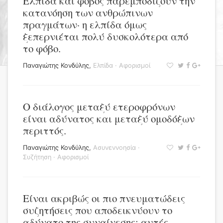
Ελπίδα και φόβος παρεμποδίζουν την
κατανόηση των ανθρώπινων
πραγμάτων· η ελπίδα όμως
ξεπερνιέται πολύ δυσκολότερα από
το φόβο.
Παναγιώτης Κονδύλης
,
Ελπίδα
·
Αφορισμοί
Ο διάλογος μεταξύ ετεροφρόνων
είναι αδύνατος και μεταξύ ομοδόξων
περιττός.
Παναγιώτης Κονδύλης
,
Ασυνεννοησία
·
Συζήτηση
·
Αφορισμοί
Είναι ακριβώς οι πιο πνευματώδεις
συζητήσεις που αποδεικνύουν το
αδύνατο της συναίνεσης: αυτές