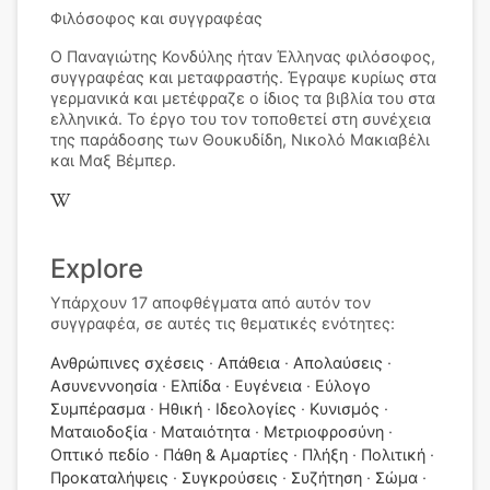
Φιλόσοφος και συγγραφέας
Ο Παναγιώτης Κονδύλης ήταν Έλληνας φιλόσοφος,
συγγραφέας και μεταφραστής. Έγραψε κυρίως στα
γερμανικά και μετέφραζε ο ίδιος τα βιβλία του στα
ελληνικά. Το έργο του τον τοποθετεί στη συνέχεια
της παράδοσης των Θουκυδίδη, Νικολό Μακιαβέλι
και Μαξ Βέμπερ.
Explore
Υπάρχουν 17 αποφθέγματα από αυτόν τον
συγγραφέα, σε αυτές τις θεματικές ενότητες:
Ανθρώπινες σχέσεις
Απάθεια
Απολαύσεις
Ασυνεννοησία
Ελπίδα
Ευγένεια
Εύλογο
Συμπέρασμα
Ηθική
Ιδεολογίες
Κυνισμός
Ματαιοδοξία
Ματαιότητα
Μετριοφροσύνη
Οπτικό πεδίο
Πάθη & Αμαρτίες
Πλήξη
Πολιτική
Προκαταλήψεις
Συγκρούσεις
Συζήτηση
Σώμα