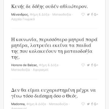
Κενής δε δόξης ουδέν αθλιώτερον.
Μένανδρος
,
Φήμη & Δόξα
·
Ματαιοδοξία
·
Αρχαία Γνωμικά
Η κοινωνία, περισσότερο μητριά παρά
μητέρα, λατρεύει εκείνα τα παιδιά
της που κολακεύουν τη ματαιοδοξία
της.
Honore de Balzac
,
Φήμη & Δόξα
·
Ματαιοδοξία
·
Αφορισμοί
Δεν θα είμαι ευχαριστημένη μέχρι να
γίνω τόσο διάσημη όσο ο Θεός.
Madonna
,
Φήμη & Δόξα
·
Ματαιοδοξία
·
Αφορισμοί