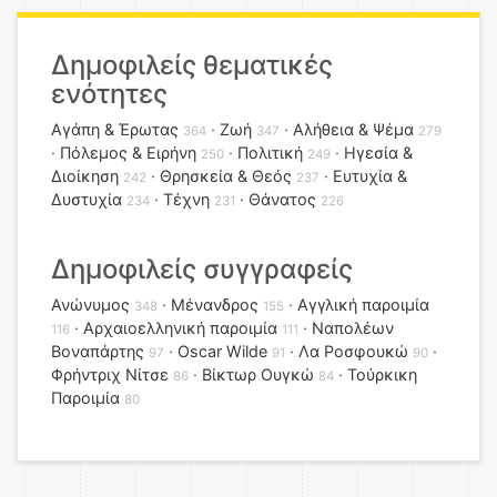
Δημοφιλείς θεματικές
ενότητες
Αγάπη & Έρωτας
Ζωή
Αλήθεια & Ψέμα
364
347
279
Πόλεμος & Ειρήνη
Πολιτική
Ηγεσία &
250
249
Διοίκηση
Θρησκεία & Θεός
Ευτυχία &
242
237
Δυστυχία
Τέχνη
Θάνατος
234
231
226
Δημοφιλείς συγγραφείς
Ανώνυμος
Μένανδρος
Αγγλική παροιμία
348
155
Αρχαιοελληνική παροιμία
Ναπολέων
116
111
Βοναπάρτης
Oscar Wilde
Λα Ροσφουκώ
97
91
90
Φρήντριχ Νίτσε
Βίκτωρ Ουγκώ
Τούρκικη
86
84
Παροιμία
80