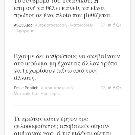
Το σύνδρομο του Τιτανικού: Η
επιμονή να θέλει κανείς να είναι
πρώτος σε ένα πλοίο που βυθίζεται.
Ανώνυμος
,
Αυτοκαταστροφή
·
Ματαιοδοξία
·
Αφορισμοί
Έχουμε δει ανθρώπους να ανεβαίνουν
στο ικρίωμα μη έχοντας άλλον τρόπο
να ξεχωρίσουν πάνω από τους
άλλους.
Emile Pontich
,
Αυτοκαταστροφή
·
Ματαιοδοξία
·
Αφορισμοί
Τι πρώτον εστιν έργον του
φιλοσοφούντος; αποβαλείν οίησιν·
αμήχανον γαρ, ά τις ειδέναι οίεται