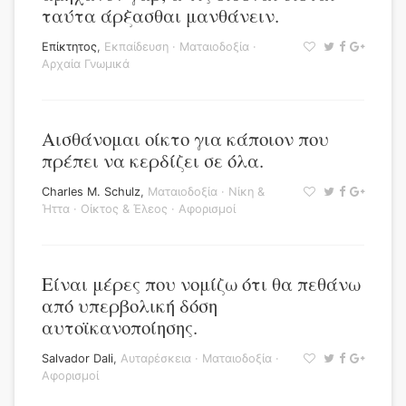
ταύτα άρξασθαι μανθάνειν.
Επίκτητος
,
Εκπαίδευση
·
Ματαιοδοξία
·
Αρχαία Γνωμικά
Αισθάνομαι οίκτο για κάποιον που
πρέπει να κερδίζει σε όλα.
Charles M. Schulz
,
Ματαιοδοξία
·
Νίκη &
Ήττα
·
Οίκτος & Έλεος
·
Αφορισμοί
Είναι μέρες που νομίζω ότι θα πεθάνω
από υπερβολική δόση
αυτοϊκανοποίησης.
Salvador Dali
,
Αυταρέσκεια
·
Ματαιοδοξία
·
Αφορισμοί