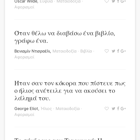
Oscar Wilde
,
Ευφυΐα
·
Ματαιοδοξία
·
Αφορισμοί
Όταν θέλω να διαβάσω ένα βιβλίο,
γράφω ένα.
Βενιαμίν Ντισραέλι
,
Ματαιοδοξία
·
Βιβλία
·
Αφορισμοί
Ήταν σαν τον κόκορα που πίστευε πως
ο ήλιος ανέτειλε για να ακούσει το
λάλημά του.
George Eliot
,
Ήλιος
·
Ματαιοδοξία
·
Αφορισμοί