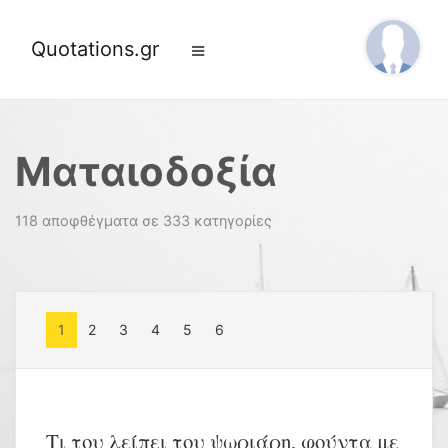
Quotations.gr
Ματαιοδοξία
118 αποφθέγματα σε 333 κατηγορίες
1
2
3
4
5
6
Τι του λείπει του ψωριάρη, φούντα με