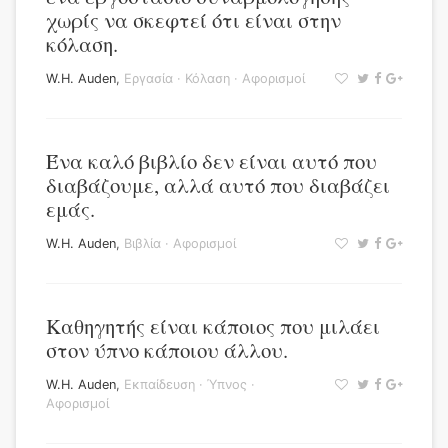
χωρίς να σκεφτεί ότι είναι στην
κόλαση.
W.H. Auden
,
Εργασία
·
Κόλαση
·
Αφορισμοί
Ένα καλό βιβλίο δεν είναι αυτό που
διαβάζουμε, αλλά αυτό που διαβάζει
εμάς.
W.H. Auden
,
Βιβλία
·
Αφορισμοί
Καθηγητής είναι κάποιος που μιλάει
στον ύπνο κάποιου άλλου.
W.H. Auden
,
Εκπαίδευση
·
Ύπνος
·
Αφορισμοί