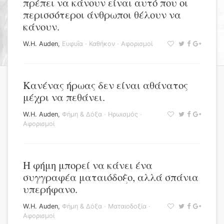
πρέπει να κάνουν είναι αυτό που οι
περισσότεροι άνθρωποι θέλουν να
κάνουν.
W.H. Auden
,
Ευφυΐα
·
Καθήκον
·
Αφορισμοί
Κανένας ήρωας δεν είναι αθάνατος
μέχρι να πεθάνει.
W.H. Auden
,
Φήμη & Δόξα
·
Ηρωισμός
·
Αφορισμοί
Η φήμη μπορεί να κάνει ένα
συγγραφέα ματαιόδοξο, αλλά σπάνια
υπερήφανο.
W.H. Auden
,
Φήμη & Δόξα
·
Ματαιοδοξία
·
Αφορισμοί