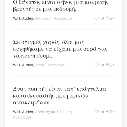
Ο θάνατος είναι ο ήχος μια μακρινής
βροντής σε μια εκδρομή.
W.H. Auden
,
Θάνατος
·
Αφορισμοί
Σε στιγμές χαράς, όλοι μας
ευχηθήκαμε να είχαμε μια ουρά για
να κουνήσουμε.
W.H. Auden
,
Χαρά
·
Αφορισμοί
Ένας ποιητής είναι κατ’ επάγγελμα
κατασκευαστής προφορικών
αντικειμένων
W.H. Auden
,
Λογοτεχνία & Ποίηση
·
Αφορισμοί