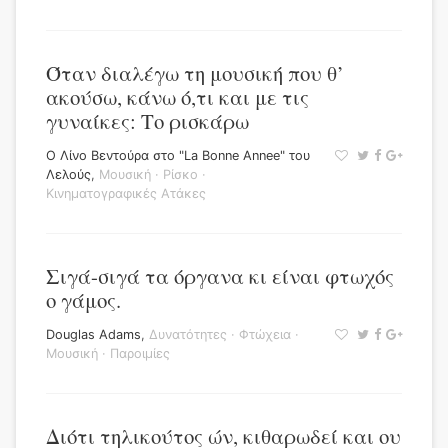
Όταν διαλέγω τη μουσική που θ’
ακούσω, κάνω ό,τι και με τις
γυναίκες: Το ρισκάρω
Ο Λίνο Βεντούρα στο "La Bonne Annee" του
Λελούς
,
Μουσική
·
Ρίσκο
·
Κινηματογραφικές Ατάκες
Σιγά-σιγά τα όργανα κι είναι φτωχός
ο γάμος.
Douglas Adams
,
Δυνατότητες
·
Φτώχεια
·
Μουσική
·
Παροιμίες
Διότι τηλικούτος ών, κιθαρωδεί και ου