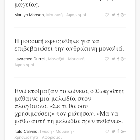
μαγείας.
Marilyn Manson
,
Μουσική
·
Αφορισμοί
Η μουσική εφευρέθηκε για να
επιβεβαιώσει την ανθρώπινη μοναξιά.
Lawrence Durrell
,
Μοναξιά
·
Μουσική
·
Αφορισμοί
Ενώ ετοίμαζαν το κώνειο, ο Σωκράτης
μάθαινε μια μελωδία στον
πλαγίαυλο. «Σε τι θα σου
χρησιμεύσει;» τον ρώτησαν. «Μα να
μάθω αυτή τη μελωδία πριν πεθάνω».
Italo Calvino
,
Γνώση
·
Μουσική
·
Χρησιμότητα
·
Αφορισμοί