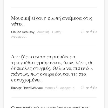
Μουσική είναι η σιωπή ανάμεσα στις
νότες.
Claude Debussy
,
Μουσική
·
Σιωπή
·
Αφορισμοί
Δεν ξέρω αν τα περισσότερα
τραγούδια γράφονται, όπως λένε, σε
δύσκολες στιγμές. Θέλω να πιστεύω,
πάντως, πως ονειρεύονται τις πιο
ευτυχισμένες.
Γιάννης Παπαϊωάννου
,
Μουσική
·
Αφορισμοί
Ο ποιητής είναι κατώτερος από τον