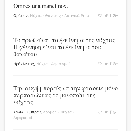
Omnes una manet nox.
Οράτιος
,
Νύχτα
·
Θάνατος
·
Λατινικά Ρητά
Το πρωί είναι το ξεκίνημα της νύχτας.
Η γέννηση είναι το ξεκίνημα του
θανάτου
Ηράκλειτος
,
Νύχτα
·
Αφορισμοί
Την αυγή μπορείς να την φτάσεις μόνο
περπατώντας το μονοπάτι της
νύχτας.
Χαλίλ Γκιμπράν
,
Δρόμος
·
Νύχτα
·
Αφορισμοί