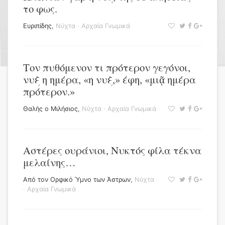
το φως.
Ευριπίδης
,
Νύχτα
·
Αρχαία Γνωμικά
Τον πυθόμενον τι πρότερον γεγόνοι,
νυξ η ημέρα, «η νυξ,» έφη, «μιᾷ ημέρα
πρότερον.»
Θαλής ο Μιλήσιος
,
Νύχτα
·
Αρχαία Γνωμικά
Αστέρες ουράνιοι, Νυκτός φίλα τέκνα
μελαίνης…
Από τον Ορφικό Ύμνο των Άστρων
,
Νύχτα
·
Αρχαία Γνωμικά