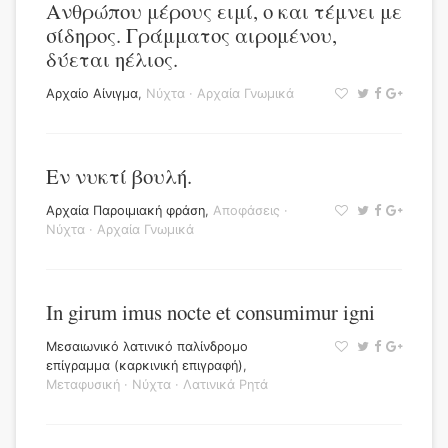
Ανθρώπου μέρους ειμί, ο και τέμνει με
σίδηρος. Γράμματος αιρομένου,
δύεται ηέλιος.
Αρχαίο Αίνιγμα
,
Νύχτα
·
Αρχαία Γνωμικά
Εν νυκτί βουλή.
Αρχαία Παροιμιακή φράση
,
Αποφάσεις
·
Νύχτα
·
Αρχαία Γνωμικά
In girum imus nocte et consumimur igni
Μεσαιωνικό λατινικό παλίνδρομο
επίγραμμα (καρκινική επιγραφή)
,
Μεταφυσική
·
Νύχτα
·
Λατινικά Ρητά