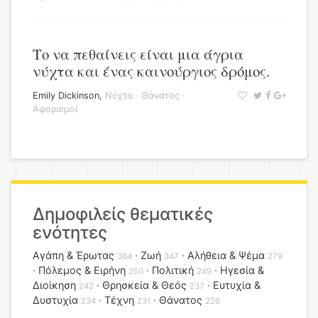
Το να πεθαίνεις είναι μια άγρια
νύχτα και ένας καινούργιος δρόμος.
Emily Dickinson
,
Νύχτα
·
Θάνατος
·
Αφορισμοί
Δημοφιλείς θεματικές
ενότητες
Αγάπη & Έρωτας
Ζωή
Αλήθεια & Ψέμα
364
347
279
Πόλεμος & Ειρήνη
Πολιτική
Ηγεσία &
250
249
Διοίκηση
Θρησκεία & Θεός
Ευτυχία &
242
237
Δυστυχία
Τέχνη
Θάνατος
234
231
226