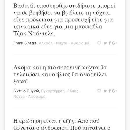
Βασικά, υποστηρίζω οτιδήποτε μπορεί
να σε βοηθήσει να βγάλεις τη νύχτα,
είτε πρόκειται για προσευχή είτε για
υπνωτικά είτε για μια μπουκάλα
Τζακ Ντάνιελς.
Frank Sinatra
,
Αλκοόλ
·
Νύχτα
·
Αφορισμοί
Ακόμα και η πιο σκοτεινή νύχτα θα
τελειώσει και ο ήλιος θα ανατείλει
ξανά.
Βίκτωρ Ουγκώ
,
Εγκαρτέρηση
·
Ήλιος
·
Νύχτα
·
Αφορισμοί
Η ερώτηση είναι η εξής: Από πού
έρχεται ο άνθρωπος; Πού πηγαίνει ο