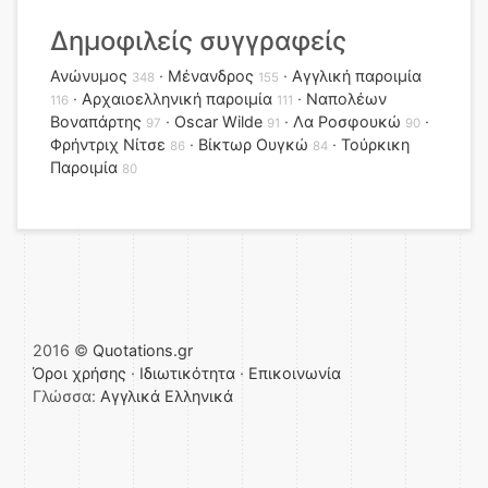
Δημοφιλείς συγγραφείς
Ανώνυμος
Μένανδρος
Αγγλική παροιμία
348
155
Αρχαιοελληνική παροιμία
Ναπολέων
116
111
Βοναπάρτης
Oscar Wilde
Λα Ροσφουκώ
97
91
90
Φρήντριχ Νίτσε
Βίκτωρ Ουγκώ
Τούρκικη
86
84
Παροιμία
80
2016 ©
Quotations.gr
Όροι χρήσης
·
Ιδιωτικότητα
·
Επικοινωνία
Γλώσσα:
Αγγλικά
Ελληνικά