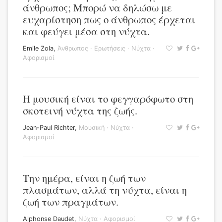
άνθρωπος; Μπορώ να δηλώσω με
ευχαρίστηση πως ο άνθρωπος έρχεται
και φεύγει μέσα στη νύχτα.
Emile Zola
,
Άνθρωπος
·
Ερωτήσεις
·
Νύχτα
·
Αφορισμοί
Η μουσική είναι το φεγγαρόφωτο στη
σκοτεινή νύχτα της ζωής.
Jean-Paul Richter
,
Μουσική
·
Νύχτα
·
Αφορισμοί
Την ημέρα, είναι η ζωή των
πλασμάτων, αλλά τη νύχτα, είναι η
ζωή των πραγμάτων.
Alphonse Daudet
,
Νύχτα
·
Αφορισμοί