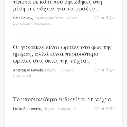
τίποτα σε κάτι που σηκώθηκες στη
μέση της νύχτας για να γράψεις.
Saul Bellow
,
Δημιουργικότητα
·
Νύχτα
·
Συγγραφή
·
Αφορισμοί
Οι γυναίκες είναι ωραίες στο φως της
ημέρας, αλλά είναι περισσότερο
ωραίες στις σκιές της νύχτας.
Andrzej Majewski
,
Νύχτα
·
Ομορφιά
·
Αφορισμοί
Το υποσυνείδητο εκδικείται τη νύχτα.
Louis Scutenaire
,
Νύχτα
·
Αφορισμοί