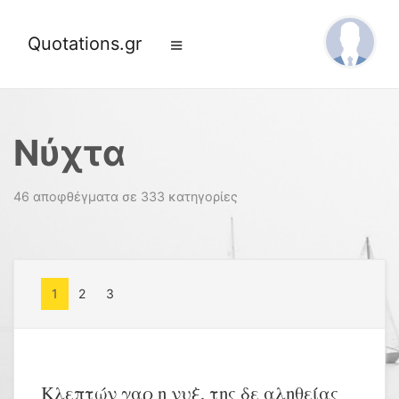
Quotations.gr
Νύχτα
46 αποφθέγματα σε 333 κατηγορίες
1
2
3
Κλεπτών γαρ η νυξ, της δε αληθείας