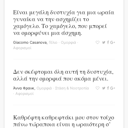
Είναι μεγάλη δυστυχία για μια ωραία
γυναίκα να την ασχημίζει το
χαμόγελο. Το χαμόγελο, που μπορεί
να ομορφύνει μια άσχημη.
Giacomo Casanova
,
Γέλιο
·
Ομορφιά
·
Αφορισμοί
Δεν σκέφτομαι όλη αυτή τη δυστυχία,
αλλά την ομορφιά που ακόμα μένει.
Άννα Φρανκ
,
Ομορφιά
·
Στάση & Νοοτροπία
·
Αφορισμοί
Καθρέφτη καθρεφτάκι μου στον τοίχο
πάνω τώραποια είναι η ωραιότερη σ’