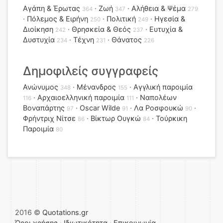
Αγάπη & Έρωτας
Ζωή
Αλήθεια & Ψέμα
364
347
279
Πόλεμος & Ειρήνη
Πολιτική
Ηγεσία &
250
249
Διοίκηση
Θρησκεία & Θεός
Ευτυχία &
242
237
Δυστυχία
Τέχνη
Θάνατος
234
231
226
Δημοφιλείς συγγραφείς
Ανώνυμος
Μένανδρος
Αγγλική παροιμία
348
155
Αρχαιοελληνική παροιμία
Ναπολέων
116
111
Βοναπάρτης
Oscar Wilde
Λα Ροσφουκώ
97
91
90
Φρήντριχ Νίτσε
Βίκτωρ Ουγκώ
Τούρκικη
86
84
Παροιμία
80
2016 ©
Quotations.gr
Όροι χρήσης
·
Ιδιωτικότητα
·
Επικοινωνία