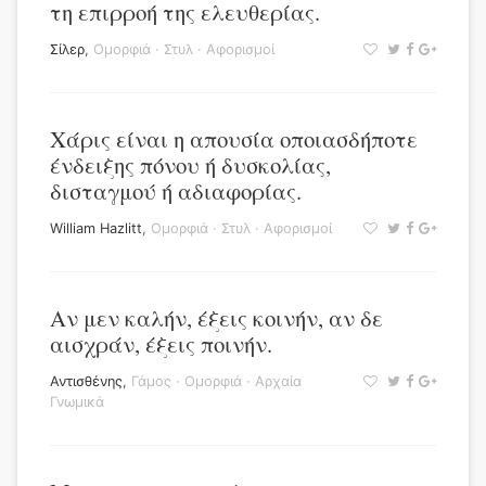
τη επιρροή της ελευθερίας.
Σίλερ
,
Ομορφιά
·
Στυλ
·
Αφορισμοί
Χάρις είναι η απουσία οποιασδήποτε
ένδειξης πόνου ή δυσκολίας,
δισταγμού ή αδιαφορίας.
William Hazlitt
,
Ομορφιά
·
Στυλ
·
Αφορισμοί
Αν μεν καλήν, έξεις κοινήν, αν δε
αισχράν, έξεις ποινήν.
Αντισθένης
,
Γάμος
·
Ομορφιά
·
Αρχαία
Γνωμικά