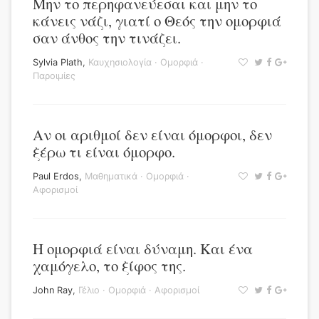
Μην το περηφανεύεσαι και μην το
κάνεις νάζι, γιατί ο Θεός την ομορφιά
σαν άνθος την τινάζει.
Sylvia Plath
,
Καυχησιολογία
·
Ομορφιά
·
Παροιμίες
Αν οι αριθμοί δεν είναι όμορφοι, δεν
ξέρω τι είναι όμορφο.
Paul Erdos
,
Μαθηματικά
·
Ομορφιά
·
Αφορισμοί
Η ομορφιά είναι δύναμη. Και ένα
χαμόγελο, το ξίφος της.
John Ray
,
Γέλιο
·
Ομορφιά
·
Αφορισμοί