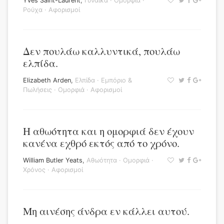
Yves Saint-Laurent
,
Γυναίκα
·
Ομορφιά
·
Ρούχα
·
Αφορισμοί
Δεν πουλάω καλλυντικά, πουλάω
ελπίδα.
Elizabeth Arden
,
Ελπίδα
·
Εμπόριο &
Πωλήσεις
·
Ομορφιά
·
Αφορισμοί
Η αθωότητα και η ομορφιά δεν έχουν
κανένα εχθρό εκτός από το χρόνο.
William Butler Yeats
,
Αθωότητα
·
Ομορφιά
·
Χρόνος
·
Αφορισμοί
Μη αινέσης άνδρα εν κάλλει αυτού.