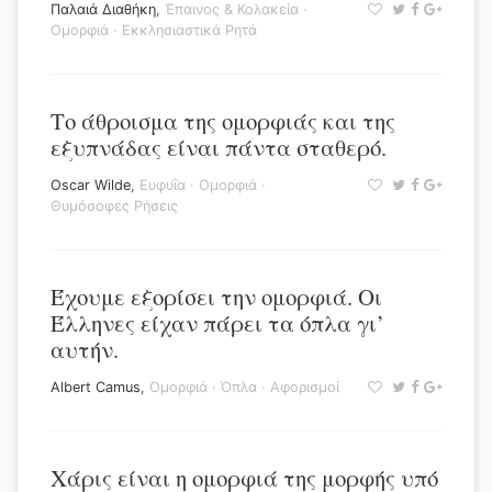
Παλαιά Διαθήκη
,
Έπαινος & Κολακεία
·
Ομορφιά
·
Εκκλησιαστικά Ρητά
Το άθροισμα της ομορφιάς και της
εξυπνάδας είναι πάντα σταθερό.
Oscar Wilde
,
Ευφυΐα
·
Ομορφιά
·
Θυμόσοφες Ρήσεις
Έχουμε εξορίσει την ομορφιά. Οι
Έλληνες είχαν πάρει τα όπλα γι’
αυτήν.
Albert Camus
,
Ομορφιά
·
Όπλα
·
Αφορισμοί
Χάρις είναι η ομορφιά της μορφής υπό