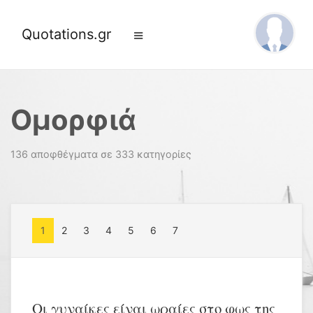
Quotations.gr
Ομορφιά
136 αποφθέγματα σε 333 κατηγορίες
1
2
3
4
5
6
7
Οι γυναίκες είναι ωραίες στο φως της