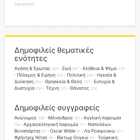
Αφορισμοί
Δημοφιλείς θεματικές
ενότητες
Αγάπη & Έρωτας
Ζωή
Αλήθεια & Ψέμα
364
347
279
Πόλεμος & Ειρήνη
Πολιτική
Ηγεσία &
250
249
Διοίκηση
Θρησκεία & Θεός
Ευτυχία &
242
237
Δυστυχία
Τέχνη
Θάνατος
234
231
226
Δημοφιλείς συγγραφείς
Ανώνυμος
Μένανδρος
Αγγλική παροιμία
348
155
Αρχαιοελληνική παροιμία
Ναπολέων
116
111
Βοναπάρτης
Oscar Wilde
Λα Ροσφουκώ
97
91
90
Φρήντριχ Νίτσε
Βίκτωρ Ουγκώ
Τούρκικη
86
84