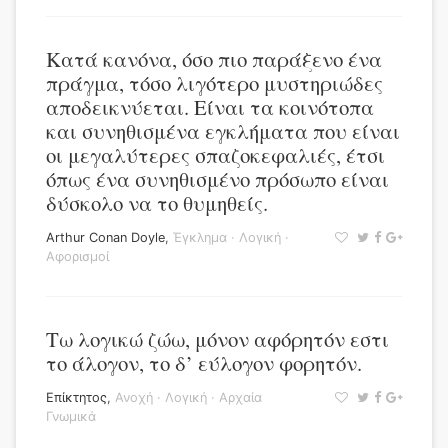
Κατά κανόνα, όσο πιο παράξενο ένα
πράγμα, τόσο λιγότερο μυστηριώδες
αποδεικνύεται. Είναι τα κοινότοπα
και συνηθισμένα εγκλήματα που είναι
οι μεγαλύτερες σπαζοκεφαλιές, έτσι
όπως ένα συνηθισμένο πρόσωπο είναι
δύσκολο να το θυμηθείς.
Arthur Conan Doyle
,
Έγκλημα
·
Λογική
·
Αφορισμοί
Τω λογικώ ζώω, μόνον αφόρητόν εστι
το άλογον, το δ’ εύλογον φορητόν.
Επίκτητος
,
Ανοχή
·
Λογική
·
Αρχαία
Γνωμικά