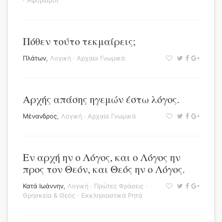
·
Αφορισμοί
Πόθεν τούτο τεκμαίρεις;
Πλάτων
,
Λογική
·
Αρχαία Γνωμικά
Αρχής απάσης ηγεμών έστω λόγος.
Μένανδρος
,
Λογική
·
Αρχαία Γνωμικά
Εν αρχή ην ο Λόγος, και ο Λόγος ην
προς τον Θεόν, και Θεός ην ο Λόγος.
Κατά Ιωάννην
,
Λογική
·
Πρώτες Φράσεις
·
Θρησκεία & Θεός
·
Εκκλησιαστικά Ρητά