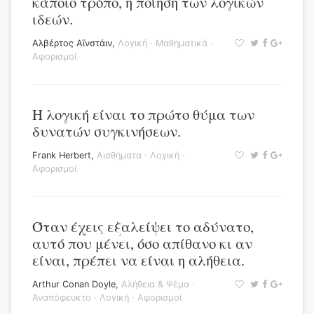
κάποιο τρόπο, η ποίηση των λογικών
ιδεών.
Αλβέρτος Αϊνστάιν
,
Λογική
·
Μαθηματικά
·
Αφορισμοί
Η λογική είναι το πρώτο θύμα των
δυνατών συγκινήσεων.
Frank Herbert
,
Αισθήματα
·
Λογική
·
Αφορισμοί
Όταν έχεις εξαλείψει το αδύνατο,
αυτό που μένει, όσο απίθανο κι αν
είναι, πρέπει να είναι η αλήθεια.
Arthur Conan Doyle
,
Αλήθεια & Ψέμα
·
Αναπόφευκτο
·
Λογική
·
Αφορισμοί