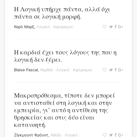
Η Λογική υπήρχε πάντα, αλλά όχι
πάντα σε λογική μορφή.
Καρλ Μαρξ
,
Λογική
·
Αφορισμοί
Η καρδιά έχει τους λόγους της που η
λογική δεν ξέρει.
Blaise Pascal
,
Καρδιά
·
Λογική
·
Αφορισμοί
Μακροπρόθεσμα, τίποτε δεν μπορεί
να αντισταθεί στη λογική και στην
εμπειρία, γι’ αυτό η αντίθεση της
θρησκείας και στις δύο είναι
κατανοητή.
Ζίγκμουντ Φρόυντ
,
Αθεΐα
·
Λογική
·