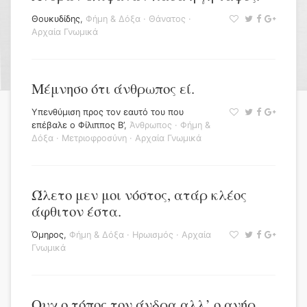
Θουκυδίδης
,
Φήμη & Δόξα
·
Θάνατος
·
Αρχαία Γνωμικά
Μέμνησο ότι άνθρωπος εί.
Υπενθύμιση προς τον εαυτό του που
επέβαλε ο Φίλιππος Β’
,
Άνθρωπος
·
Φήμη &
Δόξα
·
Μετριοφροσύνη
·
Αρχαία Γνωμικά
Ώλετο μεν μοι νόστος, ατάρ κλέος
άφθιτον έστα.
Όμηρος
,
Φήμη & Δόξα
·
Ηρωισμός
·
Αρχαία
Γνωμικά
Ουχ ο τόπος τον άνδρα αλλ’ ο ανήρ