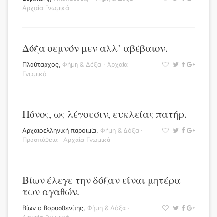
Αρχαία Γνωμικά
Δόξα σεμνόν μεν αλλ’ αβέβαιον.
Πλούταρχος
,
Φήμη & Δόξα
·
Αρχαία
Γνωμικά
Πόνος, ως λέγουσιν, ευκλείας πατήρ.
Αρχαιοελληνική παροιμία
,
Φήμη & Δόξα
·
Προσπάθεια
·
Αρχαία Γνωμικά
Βίων έλεγε την δόξαν είναι μητέρα
των αγαθών.
Βίων ο Βορυσθενίτης
,
Φήμη & Δόξα
·