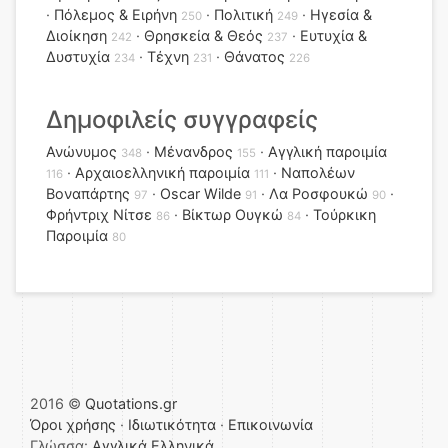
Πόλεμος & Ειρήνη
Πολιτική
Ηγεσία &
250
249
Διοίκηση
Θρησκεία & Θεός
Ευτυχία &
242
237
Δυστυχία
Τέχνη
Θάνατος
234
231
226
Δημοφιλείς συγγραφείς
Ανώνυμος
Μένανδρος
Αγγλική παροιμία
348
155
Αρχαιοελληνική παροιμία
Ναπολέων
116
111
Βοναπάρτης
Oscar Wilde
Λα Ροσφουκώ
97
91
90
Φρήντριχ Νίτσε
Βίκτωρ Ουγκώ
Τούρκικη
86
84
Παροιμία
80
2016 ©
Quotations.gr
Όροι χρήσης
·
Ιδιωτικότητα
·
Επικοινωνία
Γλώσσα:
Αγγλικά
Ελληνικά