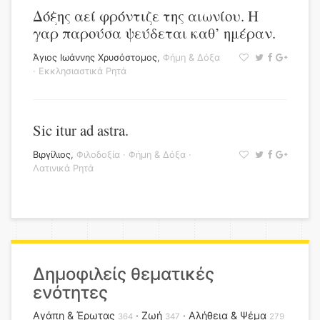
Δόξης αεί φρόντιζε της αιωνίου. Η
γαρ παρούσα ψεύδεται καθ’ ημέραν.
Άγιος Ιωάννης Χρυσόστομος
,
Φήμη & Δόξα
·
Εκκλησιαστικά Ρητά
Sic itur ad astra.
Βιργίλιος
,
Φιλοδοξία
·
Φήμη & Δόξα
·
Λατινικά Ρητά
Δημοφιλείς θεματικές
ενότητες
Αγάπη & Έρωτας
Ζωή
Αλήθεια & Ψέμα
364
347
279