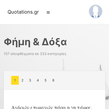
Quotations.gr
Φήμη & Δόξα
107 αποφθέγματα σε 333 κατηγορίες
1
2
3
4
5
6
Ανδρών επιφανών πάσα η γη τάφος.