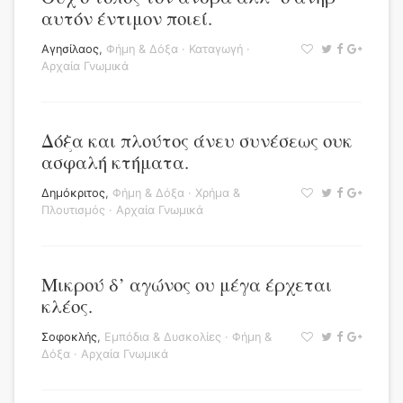
αυτόν έντιμον ποιεί.
Αγησίλαος
,
Φήμη & Δόξα
·
Καταγωγή
·
Αρχαία Γνωμικά
Δόξα και πλούτος άνευ συνέσεως ουκ
ασφαλή κτήματα.
Δημόκριτος
,
Φήμη & Δόξα
·
Χρήμα &
Πλουτισμός
·
Αρχαία Γνωμικά
Μικρού δ’ αγώνος ου μέγα έρχεται
κλέος.
Σοφοκλής
,
Εμπόδια & Δυσκολίες
·
Φήμη &
Δόξα
·
Αρχαία Γνωμικά