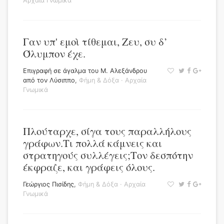
Αρχαία Γνωμικά
Γαν υπ' εμοὶ τίθεμαι, Ζευ, συ δ’
Όλυμπον έχε.
Επιγραφή σε άγαλμα του Μ. Αλεξάνδρου
από τον Λύσιππο
,
Φήμη & Δόξα
·
Αρχαία
Γνωμικά
Πλούταρχε, σίγα τους παραλλήλους
γράφων.Τι πολλά κάμνεις και
στρατηγούς συλλέγεις;Τον δεσπότην
έκφραζε, και γράφεις όλους.
Γεώργιος Πισίδης
,
Φήμη & Δόξα
·
Αρχαία
Γνωμικά