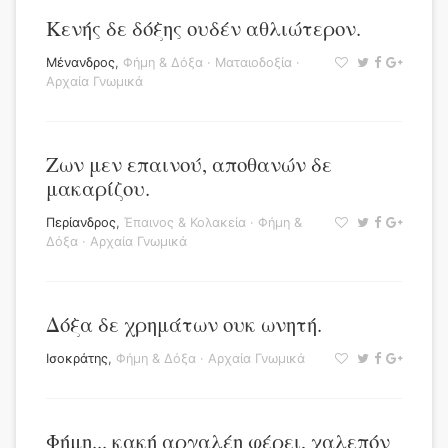
Κενής δε δόξης ουδέν αθλιώτερον.
Μένανδρος
,
Φήμη & Δόξα
·
Ματαιοδοξία
·
Αρχαία Γνωμικά
Ζων μεν επαινού, αποθανών δε
μακαρίζου.
Περίανδρος
,
Έπαινος & Κολακεία
·
Φήμη &
Δόξα
·
Αρχαία Γνωμικά
Δόξα δε χρημάτων ουκ ωνητή.
Ισοκράτης
,
Φήμη & Δόξα
·
Αρχαία Γνωμικά
Φήμη... κακή αργαλέη φέρει, χαλεπόν