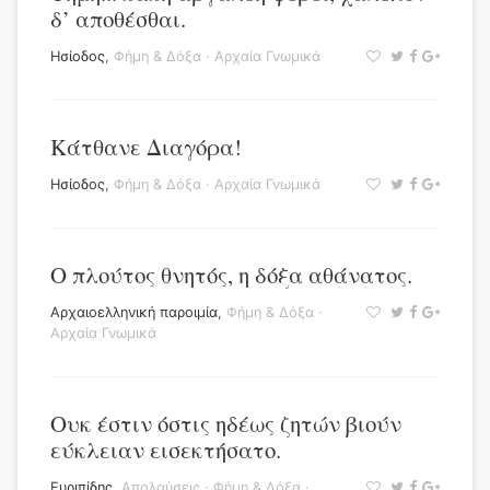
δ’ αποθέσθαι.
Ησίοδος
,
Φήμη & Δόξα
·
Αρχαία Γνωμικά
Κάτθανε Διαγόρα!
Ησίοδος
,
Φήμη & Δόξα
·
Αρχαία Γνωμικά
Ο πλούτος θνητός, η δόξα αθάνατος.
Αρχαιοελληνική παροιμία
,
Φήμη & Δόξα
·
Αρχαία Γνωμικά
Ουκ έστιν όστις ηδέως ζητών βιούν
εύκλειαν εισεκτήσατο.
Ευριπίδης
,
Απολαύσεις
·
Φήμη & Δόξα
·