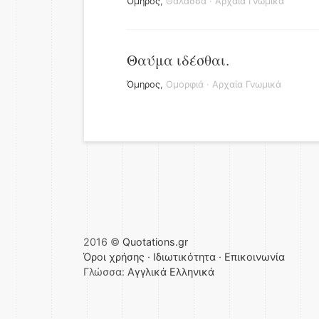
Όμηρος
,
Θάλασσα
·
Αρχαία Γνωμικά
Θαύμα ιδέσθαι.
Όμηρος
,
Ομορφιά
·
Αρχαία Γνωμικά
2016 ©
Quotations.gr
Όροι χρήσης
·
Ιδιωτικότητα
·
Επικοινωνία
Γλώσσα:
Αγγλικά
Ελληνικά