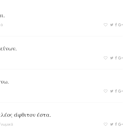
ι.
κά
είνων.
μνω.
κλέος άφθιτον έστα.
Γνωμικά