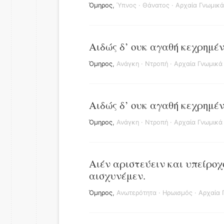
Όμηρος
,
Ύπνος
·
Θάνατος
·
Αρχαία Γνωμικά
Αιδώς δ’ ουκ αγαθή κεχρημέν
Όμηρος
,
Ανάγκη
·
Ντροπή
·
Αρχαία Γνωμικά
Αιδώς δ’ ουκ αγαθή κεχρημέ
Όμηρος
,
Ανάγκη
·
Ντροπή
·
Αρχαία Γνωμικά
Αιέν αριστεύειν και υπείρο
αισχυνέμεν.
Όμηρος
,
Ανωτερότητα
·
Ηρωισμός
·
Αρχαία 