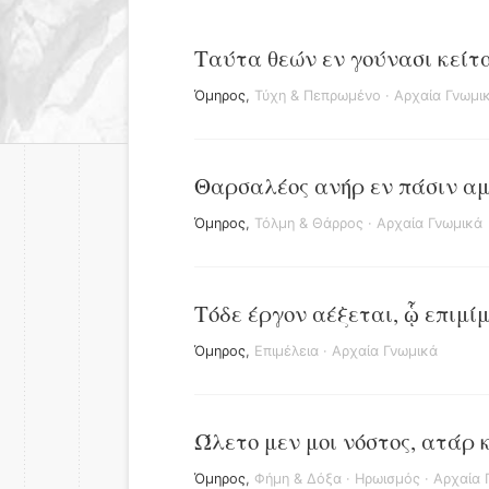
Ταύτα θεών εν γούνασι κείτα
Όμηρος
,
Τύχη & Πεπρωμένο
·
Αρχαία Γνωμι
Θαρσαλέος ανήρ εν πάσιν αμ
Όμηρος
,
Τόλμη & Θάρρος
·
Αρχαία Γνωμικά
Τόδε έργον αέξεται, ᾧ επιμί
Όμηρος
,
Επιμέλεια
·
Αρχαία Γνωμικά
Ώλετο μεν μοι νόστος, ατάρ 
Όμηρος
,
Φήμη & Δόξα
·
Ηρωισμός
·
Αρχαία 