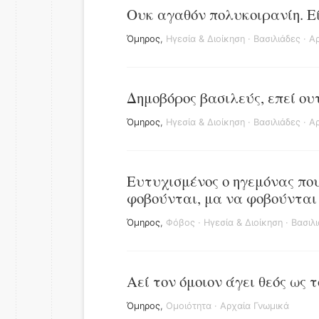
Ουκ αγαθόν πολυκοιρανίη. Εί
Όμηρος
,
Ηγεσία & Διοίκηση
·
Βασιλιάδες
·
Αρ
Δημοβόρος βασιλεύς, επεί ου
Όμηρος
,
Ηγεσία & Διοίκηση
·
Βασιλιάδες
·
Αρ
Ευτυχισμένος ο ηγεμόνας που
φοβούνται, μα να φοβούνται 
Όμηρος
,
Φόβος
·
Ηγεσία & Διοίκηση
·
Βασιλ
Αεί τον όμοιον άγει θεός ως τ
Όμηρος
,
Ομοιότητα
·
Αρχαία Γνωμικά