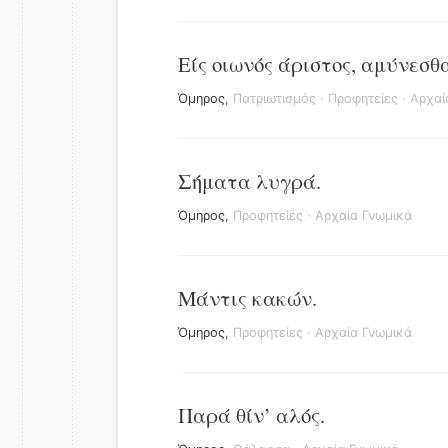
Είς οιωνός άριστος, αμύνεσθα
Όμηρος
,
Πατριωτισμός
·
Προφητείες
·
Αρχαί
Σήματα λυγρά.
Όμηρος
,
Προφητείες
·
Αρχαία Γνωμικά
Μάντις κακών.
Όμηρος
,
Προφητείες
·
Αρχαία Γνωμικά
Παρά θίν’ αλός.