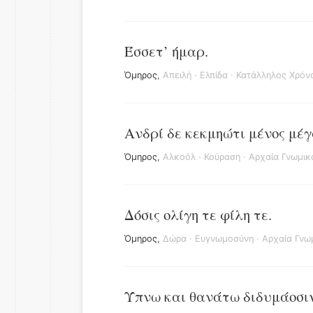
Έσσετ’ ήμαρ.
Όμηρος
,
Απειλή
·
Ελπίδα
·
Κατάλληλος Χρόν
Ανδρί δε κεκμηώτι μένος μέγα
Όμηρος
,
Αλκοόλ
·
Κούραση
·
Αρχαία Γνωμικ
Δόσις ολίγη τε φίλη τε.
Όμηρος
,
Δώρα
·
Ευγνωμοσύνη
·
Αρχαία Γνω
Ύπνω και θανάτω διδυμάοσιν