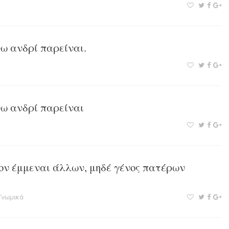
ω ανδρί παρείναι.
νω ανδρί παρείναι
χον έμμεναι άλλων, μηδέ γένος πατέρων
Γνωμικά