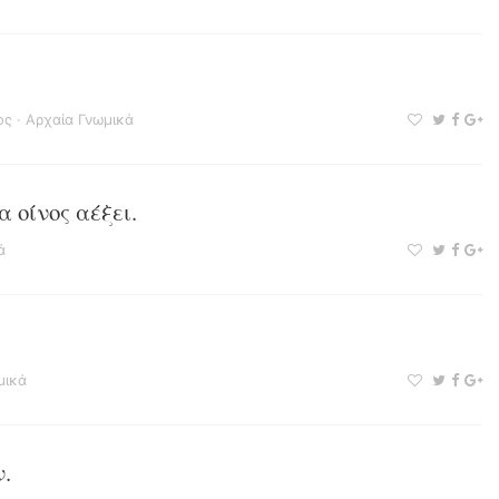
ος
·
Αρχαία Γνωμικά
 οίνος αέξει.
ά
μικά
.