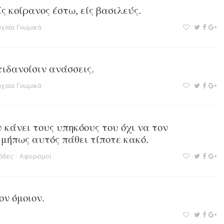
ς κοίρανος έστω, είς βασιλεύς.
χαία Γνωμικά
τιδανοίσιν ανάσσεις.
χαία Γνωμικά
 κάνει τους υπηκόους του όχι να τον
μήπως αυτός πάθει τίποτε κακό.
ιάδες
·
Αφορισμοί
ον όμοιον.