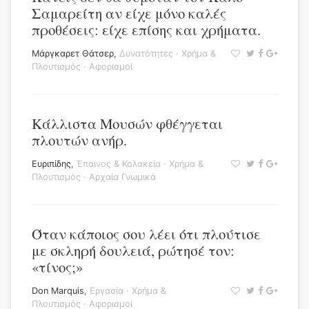
Σαμαρείτη αν είχε μόνο καλές
προθέσεις: είχε επίσης και χρήματα.
Μάργκαρετ Θάτσερ
,
Δυνατότητες
·
Χρήμα &
Πλουτισμός
·
Αφορισμοί
Κάλλιστα Μουσών φθέγγεται
πλουτών ανήρ.
Ευριπίδης
,
Έπαινος & Κολακεία
·
Χρήμα &
Πλουτισμός
·
Αρχαία Γνωμικά
Όταν κάποιος σου λέει ότι πλούτισε
με σκληρή δουλειά, ρώτησέ τον:
«τίνος;»
Don Marquis
,
Εργασία
·
Χρήμα &
Πλουτισμός
·
Αφορισμοί