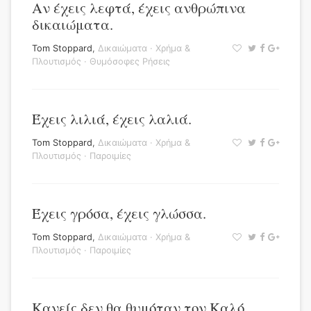
Αν έχεις λεφτά, έχεις ανθρώπινα
δικαιώματα.
Tom Stoppard
,
Δικαιώματα
·
Χρήμα &
Πλουτισμός
·
Θυμόσοφες Ρήσεις
Έχεις λιλιά, έχεις λαλιά.
Tom Stoppard
,
Δικαιώματα
·
Χρήμα &
Πλουτισμός
·
Παροιμίες
Έχεις γρόσα, έχεις γλώσσα.
Tom Stoppard
,
Δικαιώματα
·
Χρήμα &
Πλουτισμός
·
Παροιμίες
Κανείς δεν θα θυμόταν τον Καλό