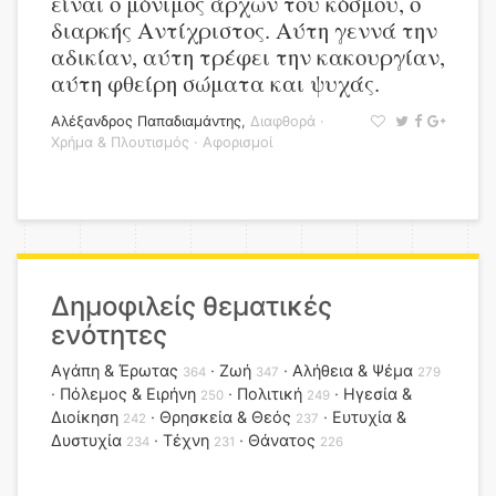
είναι ο μόνιμος άρχων του κόσμου, ο
διαρκής Αντίχριστος. Αύτη γεννά την
αδικίαν, αύτη τρέφει την κακουργίαν,
αύτη φθείρη σώματα και ψυχάς.
Αλέξανδρος Παπαδιαμάντης
,
Διαφθορά
·
Χρήμα & Πλουτισμός
·
Αφορισμοί
Δημοφιλείς θεματικές
ενότητες
Αγάπη & Έρωτας
Ζωή
Αλήθεια & Ψέμα
364
347
279
Πόλεμος & Ειρήνη
Πολιτική
Ηγεσία &
250
249
Διοίκηση
Θρησκεία & Θεός
Ευτυχία &
242
237
Δυστυχία
Τέχνη
Θάνατος
234
231
226