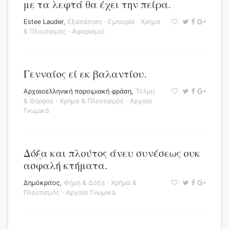
με τα λεφτά θα έχει την πείρα.
Estee Lauder
,
Εξαπάτηση
·
Εμπειρία
·
Χρήμα
& Πλουτισμός
·
Αφορισμοί
Γενναίος εί εκ βαλαντίου.
Αρχαιοελληνική παροιμιακή φράση
,
Τόλμη
& Θάρρος
·
Χρήμα & Πλουτισμός
·
Αρχαία
Γνωμικά
Δόξα και πλούτος άνευ συνέσεως ουκ
ασφαλή κτήματα.
Δημόκριτος
,
Φήμη & Δόξα
·
Χρήμα &
Πλουτισμός
·
Αρχαία Γνωμικά