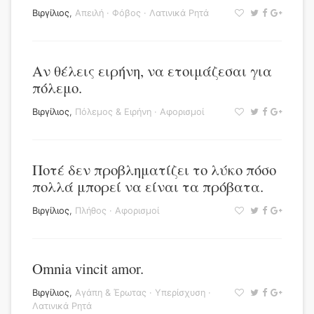
Βιργίλιος
,
Απειλή
·
Φόβος
·
Λατινικά Ρητά
Αν θέλεις ειρήνη, να ετοιμάζεσαι για
πόλεμο.
Βιργίλιος
,
Πόλεμος & Ειρήνη
·
Αφορισμοί
Ποτέ δεν προβληματίζει το λύκο πόσο
πολλά μπορεί να είναι τα πρόβατα.
Βιργίλιος
,
Πλήθος
·
Αφορισμοί
Omnia vincit amor.
Βιργίλιος
,
Αγάπη & Έρωτας
·
Υπερίσχυση
·
Λατινικά Ρητά