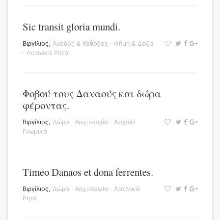
Sic transit gloria mundi.
Βιργίλιος
,
Άνοδος & Κάθοδος
·
Φήμη & Δόξα
·
Λατινικά Ρητά
Φοβού τους Δαναούς και δώρα
φέροντας.
Βιργίλιος
,
Δώρα
·
Καχυποψία
·
Αρχαία
Γνωμικά
Timeo Danaos et dona ferrentes.
Βιργίλιος
,
Δώρα
·
Καχυποψία
·
Λατινικά
Ρητά