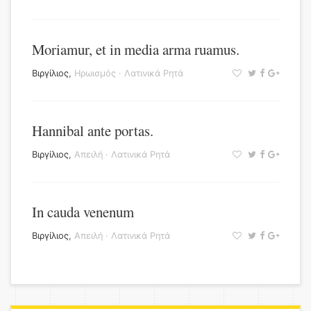
Moriamur, et in media arma ruamus.
Βιργίλιος
,
Ηρωισμός
·
Λατινικά Ρητά
Hannibal ante portas.
Βιργίλιος
,
Απειλή
·
Λατινικά Ρητά
In cauda venenum
Βιργίλιος
,
Απειλή
·
Λατινικά Ρητά