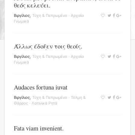
θεός κελεύει.
Βιργίλιος
,
Τύχη & Πεπρωμένο
·
Αρχαία
Γνωμικά
Άλλως έδοξεν τοις θεοίς.
Βιργίλιος
,
Τύχη & Πεπρωμένο
·
Αρχαία
Γνωμικά
Audaces fortuna iuvat
Βιργίλιος
,
Τύχη & Πεπρωμένο
·
Τόλμη &
Θάρρος
·
Λατινικά Ρητά
Fata viam invenient.