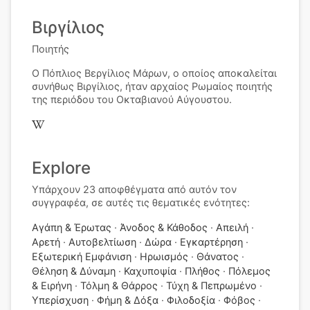
Βιργίλιος
Ποιητής
Ο Πόπλιος Βεργίλιος Μάρων, ο οποίος αποκαλείται
συνήθως Βιργίλιος, ήταν αρχαίος Ρωμαίος ποιητής
της περιόδου του Οκταβιανού Αύγουστου.
Explore
Υπάρχουν 23 αποφθέγματα από αυτόν τον
συγγραφέα, σε αυτές τις θεματικές ενότητες:
Αγάπη & Έρωτας
Άνοδος & Κάθοδος
Απειλή
Αρετή
Αυτοβελτίωση
Δώρα
Εγκαρτέρηση
Εξωτερική Εμφάνιση
Ηρωισμός
Θάνατος
Θέληση & Δύναμη
Καχυποψία
Πλήθος
Πόλεμος
& Ειρήνη
Τόλμη & Θάρρος
Τύχη & Πεπρωμένο
Υπερίσχυση
Φήμη & Δόξα
Φιλοδοξία
Φόβος