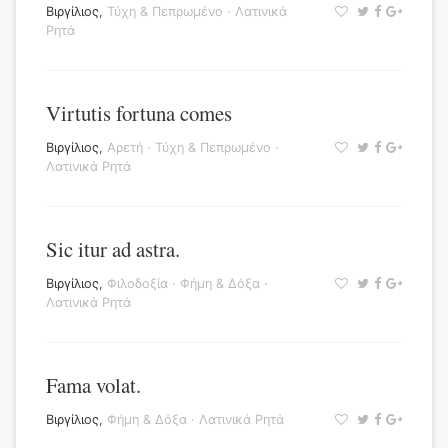
Βιργίλιος
,
Τύχη & Πεπρωμένο
·
Λατινικά
Ρητά
Virtutis fortuna comes
Βιργίλιος
,
Αρετή
·
Τύχη & Πεπρωμένο
·
Λατινικά Ρητά
Sic itur ad astra.
Βιργίλιος
,
Φιλοδοξία
·
Φήμη & Δόξα
·
Λατινικά Ρητά
Fama volat.
Βιργίλιος
,
Φήμη & Δόξα
·
Λατινικά Ρητά