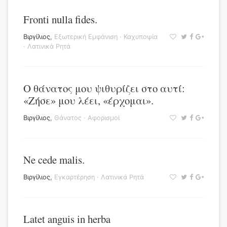
Fronti nulla fides.
Βιργίλιος
,
Εξωτερική Εμφάνιση
·
Καχυποψία
·
Λατινικά Ρητά
Ο θάνατος μου ψιθυρίζει στο αυτί:
«Ζήσε» μου λέει, «έρχομαι».
Βιργίλιος
,
Θάνατος
·
Αφορισμοί
Ne cede malis.
Βιργίλιος
,
Εγκαρτέρηση
·
Λατινικά Ρητά
Latet anguis in herba