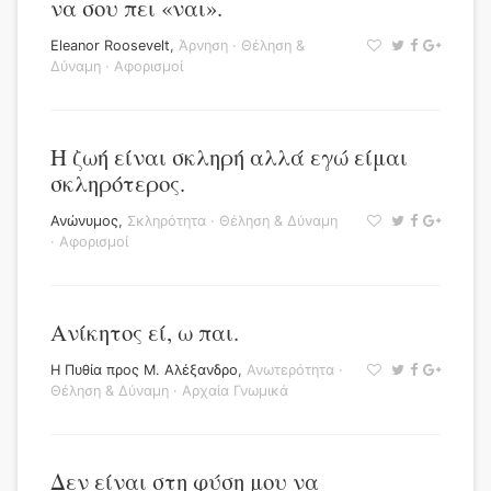
να σου πει «ναι».
Eleanor Roosevelt
,
Άρνηση
·
Θέληση &
Δύναμη
·
Αφορισμοί
Η ζωή είναι σκληρή αλλά εγώ είμαι
σκληρότερος.
Ανώνυμος
,
Σκληρότητα
·
Θέληση & Δύναμη
·
Αφορισμοί
Ανίκητος εί, ω παι.
H Πυθία προς Μ. Αλέξανδρο
,
Ανωτερότητα
·
Θέληση & Δύναμη
·
Αρχαία Γνωμικά
Δεν είναι στη φύση μου να