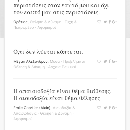
περιστάσεις στον εαυτό μου και όχι
τον εαυτό μου στις περιστάσεις.
Οράτιος
,
Θέληση & Δύναμη
·
Τύχη &
Πεπρωμένο
·
Αφορισμοί
Ό,τι δεν λύεται κόπτεται.
Μέγας Αλέξανδρος
,
Μέσα
·
Προβλήματα
·
Θέληση & Δύναμη
·
Αρχαία Γνωμικά
Η απαισιοδοξία είναι θέμα διάθεσης.
Η αισιοδοξία είναι θέμα θέλησης
Emile Chartier (Alain)
,
Αισιοδοξία &
Απαισιοδοξία
·
Θέληση & Δύναμη
·
Αφορισμοί