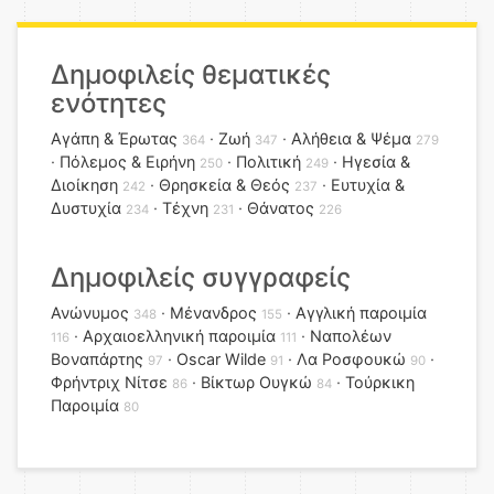
Δημοφιλείς θεματικές
ενότητες
Αγάπη & Έρωτας
Ζωή
Αλήθεια & Ψέμα
364
347
279
Πόλεμος & Ειρήνη
Πολιτική
Ηγεσία &
250
249
Διοίκηση
Θρησκεία & Θεός
Ευτυχία &
242
237
Δυστυχία
Τέχνη
Θάνατος
234
231
226
Δημοφιλείς συγγραφείς
Ανώνυμος
Μένανδρος
Αγγλική παροιμία
348
155
Αρχαιοελληνική παροιμία
Ναπολέων
116
111
Βοναπάρτης
Oscar Wilde
Λα Ροσφουκώ
97
91
90
Φρήντριχ Νίτσε
Βίκτωρ Ουγκώ
Τούρκικη
86
84
Παροιμία
80