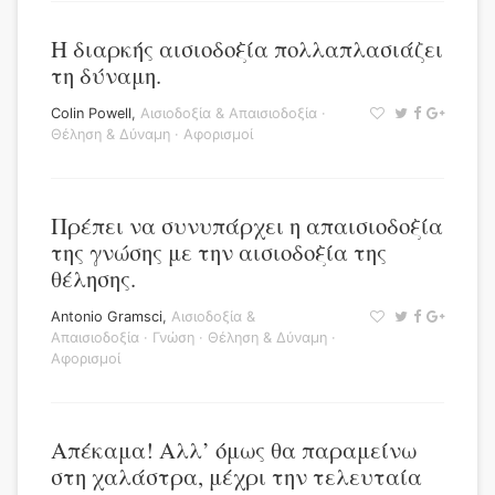
Η διαρκής αισιοδοξία πολλαπλασιάζει
τη δύναμη.
Colin Powell
,
Αισιοδοξία & Απαισιοδοξία
·
Θέληση & Δύναμη
·
Αφορισμοί
Πρέπει να συνυπάρχει η απαισιοδοξία
της γνώσης με την αισιοδοξία της
θέλησης.
Antonio Gramsci
,
Αισιοδοξία &
Απαισιοδοξία
·
Γνώση
·
Θέληση & Δύναμη
·
Αφορισμοί
Απέκαμα! Αλλ’ όμως θα παραμείνω
στη χαλάστρα, μέχρι την τελευταία