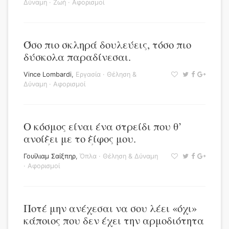
Δύναμη
·
Ζωή
·
Αφορισμοί
Όσο πιο σκληρά δουλεύεις, τόσο πιο
δύσκολα παραδίνεσαι.
Vince Lombardi
,
Εργασία
·
Θέληση &
Δύναμη
·
Αφορισμοί
Ο κόσμος είναι ένα στρείδι που θ’
ανοίξει με το ξίφος μου.
Γουίλιαμ Σαίξπηρ
,
Όπλα
·
Θέληση & Δύναμη
·
Αφορισμοί
Ποτέ μην ανέχεσαι να σου λέει «όχι»
κάποιος που δεν έχει την αρμοδιότητα