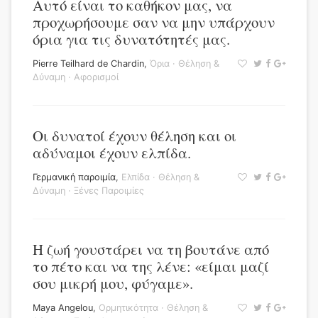
Αυτό είναι το καθήκον μας, να
προχωρήσουμε σαν να μην υπάρχουν
όρια για τις δυνατότητές μας.
Pierre Teilhard de Chardin
,
Όρια
·
Θέληση &
Δύναμη
·
Αφορισμοί
Οι δυνατοί έχουν θέληση και οι
αδύναμοι έχουν ελπίδα.
Γερμανική παροιμία
,
Ελπίδα
·
Θέληση &
Δύναμη
·
Ξένες Παροιμίες
Η ζωή γουστάρει να τη βουτάνε από
το πέτο και να της λένε: «είμαι μαζί
σου μικρή μου, φύγαμε».
Maya Angelou
,
Ορμητικότητα
·
Θέληση &