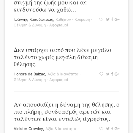
στιγμή της ζωής μου και ας
κινδυνεύσω να χαθώ…
Ιωάννης Καποδίστριας
,
Καθήκον
·
Κούραση
·
Θέληση & Δύναμη
·
Αφορισμοί
Δεν υπάρχει αυτό που λένε μεγάλο
ταλέντο χωρίς μεγάλη δύναμη
θέλησης.
Honore de Balzac
,
Αξία & Ικανότητα
·
Θέληση & Δύναμη
·
Αφορισμοί
Αν απουσιάζει η δύναμη της θέλησης, ο
πιο πλήρης συνδυασμός αρετών και
ταλέντων είναι εντελώς άχρηστος.
Aleister Crowley
,
Αξία & Ικανότητα
·