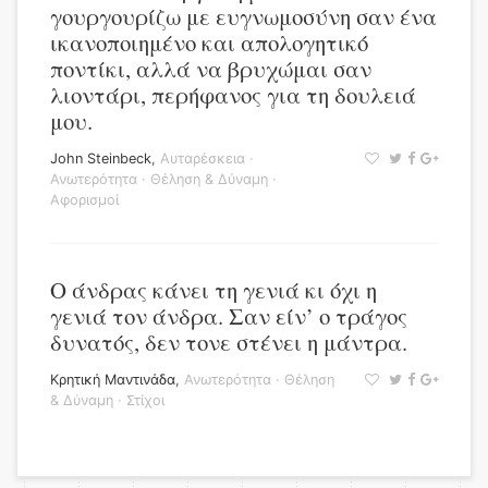
γουργουρίζω με ευγνωμοσύνη σαν ένα
ικανοποιημένο και απολογητικό
ποντίκι, αλλά να βρυχώμαι σαν
λιοντάρι, περήφανος για τη δουλειά
μου.
John Steinbeck
,
Αυταρέσκεια
·
Ανωτερότητα
·
Θέληση & Δύναμη
·
Αφορισμοί
Ο άνδρας κάνει τη γενιά κι όχι η
γενιά τον άνδρα. Σαν είν’ ο τράγος
δυνατός, δεν τονε στένει η μάντρα.
Κρητική Μαντινάδα
,
Ανωτερότητα
·
Θέληση
& Δύναμη
·
Στίχοι