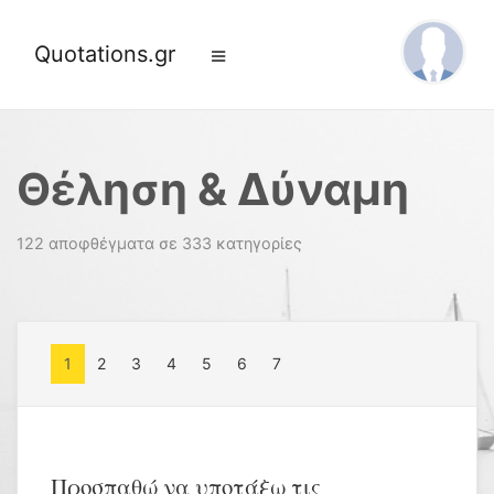
Quotations.gr
Θέληση & Δύναμη
122 αποφθέγματα σε 333 κατηγορίες
1
2
3
4
5
6
7
Προσπαθώ να υποτάξω τις