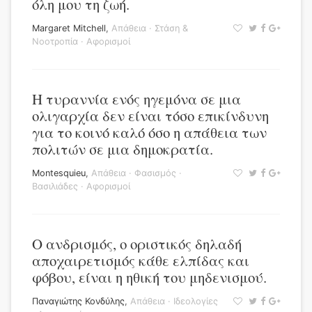
όλη μου τη ζωή.
Margaret Mitchell
,
Απάθεια
·
Στάση &
Νοοτροπία
·
Αφορισμοί
Η τυραννία ενός ηγεμόνα σε μια
ολιγαρχία δεν είναι τόσο επικίνδυνη
για το κοινό καλό όσο η απάθεια των
πολιτών σε μια δημοκρατία.
Montesquieu
,
Απάθεια
·
Φασισμός
·
Βασιλιάδες
·
Αφορισμοί
Ο ανδρισμός, ο οριστικός δηλαδή
αποχαιρετισμός κάθε ελπίδας και
φόβου, είναι η ηθική του μηδενισμού.
Παναγιώτης Κονδύλης
,
Απάθεια
·
Ιδεολογίες