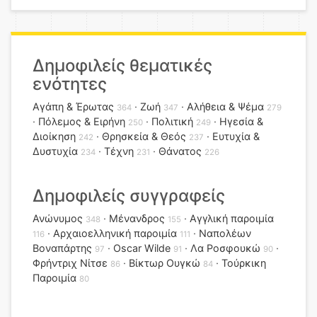
Δημοφιλείς θεματικές
ενότητες
Αγάπη & Έρωτας
Ζωή
Αλήθεια & Ψέμα
364
347
279
Πόλεμος & Ειρήνη
Πολιτική
Ηγεσία &
250
249
Διοίκηση
Θρησκεία & Θεός
Ευτυχία &
242
237
Δυστυχία
Τέχνη
Θάνατος
234
231
226
Δημοφιλείς συγγραφείς
Ανώνυμος
Μένανδρος
Αγγλική παροιμία
348
155
Αρχαιοελληνική παροιμία
Ναπολέων
116
111
Βοναπάρτης
Oscar Wilde
Λα Ροσφουκώ
97
91
90
Φρήντριχ Νίτσε
Βίκτωρ Ουγκώ
Τούρκικη
86
84
Παροιμία
80