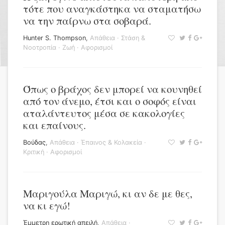
τότε που αναγκάστηκα να σταματήσω
να την παίρνω στα σοβαρά.
Hunter S. Thompson
,
Απάθεια
·
Στάση &
Νοοτροπία
·
Ζωή
·
Αφορισμοί
Όπως ο βράχος δεν μπορεί να κουνηθεί
από τον άνεμο, έτσι και ο σοφός είναι
αταλάντευτος μέσα σε κακολογίες
και επαίνους.
Βούδας
,
Απάθεια
·
Έπαινος & Κολακεία
·
Κριτική
·
Αφορισμοί
Μαριγούλα Μαριγώ, κι αν δε με θες,
να κι εγώ!
Έμμετρη ερωτική απειλή
,
Απάθεια
·