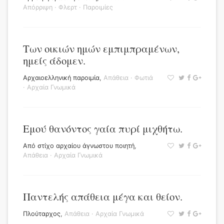
Απόρριψη
·
Φλερτ
·
Παροιμίες
Των οικιών ημών εμπιμπραμένων,
ημείς άδομεν.
Αρχαιοελληνική παροιμία
,
Απάθεια
·
Φωτιά
·
Αρχαία Γνωμικά
Εμού θανόντος γαία πυρί μιχθήτω.
Από στίχο αρχαίου άγνωστου ποιητή
,
Απάθεια
·
Αρχαία Γνωμικά
Παντελής απάθεια μέγα και θείον.
Πλούταρχος
,
Απάθεια
·
Αρχαία Γνωμικά