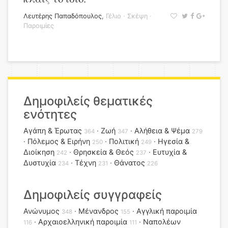
Λευτέρης Παπαδόπουλος
,
Γέλιο
·
Σκέψη
·
Παροιμίες
Δημοφιλείς θεματικές
ενότητες
Αγάπη & Έρωτας
Ζωή
Αλήθεια & Ψέμα
364
347
279
Πόλεμος & Ειρήνη
Πολιτική
Ηγεσία &
250
249
Διοίκηση
Θρησκεία & Θεός
Ευτυχία &
242
237
Δυστυχία
Τέχνη
Θάνατος
234
231
226
Δημοφιλείς συγγραφείς
Ανώνυμος
Μένανδρος
Αγγλική παροιμία
348
155
Αρχαιοελληνική παροιμία
Ναπολέων
116
111