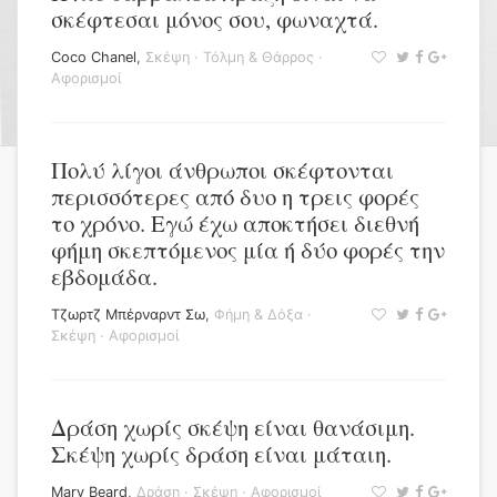
σκέφτεσαι μόνος σου, φωναχτά.
Coco Chanel
,
Σκέψη
·
Τόλμη & Θάρρος
·
Αφορισμοί
Πολύ λίγοι άνθρωποι σκέφτονται
περισσότερες από δυο η τρεις φορές
το χρόνο. Εγώ έχω αποκτήσει διεθνή
φήμη σκεπτόμενος μία ή δύο φορές την
εβδομάδα.
Τζωρτζ Μπέρναρντ Σω
,
Φήμη & Δόξα
·
Σκέψη
·
Αφορισμοί
Δράση χωρίς σκέψη είναι θανάσιμη.
Σκέψη χωρίς δράση είναι μάταιη.
Mary Beard
,
Δράση
·
Σκέψη
·
Αφορισμοί