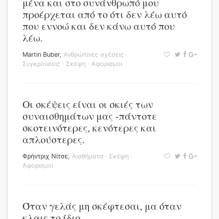
μένα και στο συνάνθρωπό μου
προέρχεται από το ότι δεν λέω αυτό
που εννοώ και δεν κάνω αυτό που
λέω.
Martin Buber
,
Ανθρώπινες σχέσεις
·
Συγκρούσεις
·
Σκέψη
·
Αφορισμοί
Οι σκέψεις είναι οι σκιές των
συναισθημάτων μας -πάντοτε
σκοτεινότερες, κενότερες και
απλούστερες.
Φρήντριχ Νίτσε
,
Αισθήματα
·
Σκέψη
·
Αφορισμοί
Όταν γελάς μη σκέφτεσαι, μα όταν
κλαις το ίδιο.