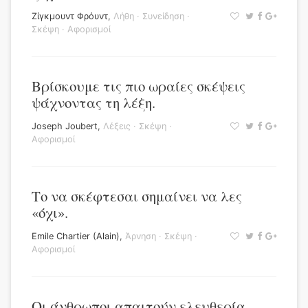
Ζίγκμουντ Φρόυντ
,
Λήθη
·
Συνείδηση
·
Σκέψη
·
Αφορισμοί
Βρίσκουμε τις πιο ωραίες σκέψεις
ψάχνοντας τη λέξη.
Joseph Joubert
,
Λέξεις
·
Σκέψη
·
Αφορισμοί
Το να σκέφτεσαι σημαίνει να λες
«όχι».
Emile Chartier (Alain)
,
Άρνηση
·
Σκέψη
·
Αφορισμοί
Οι άνθρωποι απαιτούν ελευθερία