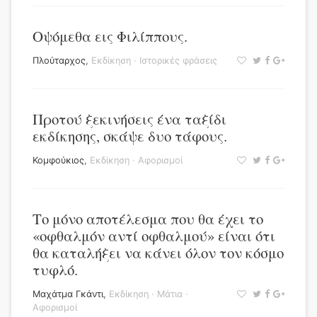
Οψόμεθα εις Φιλίππους.
Πλούταρχος
,
Εκδίκηση
·
Ιστορικές φράσεις
Προτού ξεκινήσεις ένα ταξίδι
εκδίκησης, σκάψε δυο τάφους.
Κομφούκιος
,
Εκδίκηση
·
Αφορισμοί
Το μόνο αποτέλεσμα που θα έχει το
«οφθαλμόν αντί οφθαλμού» είναι ότι
θα καταλήξει να κάνει όλον τον κόσμο
τυφλό.
Μαχάτμα Γκάντι
,
Εκδίκηση
·
Μάτια
·
Αφορισμοί