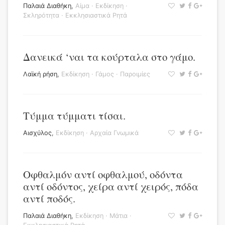
Παλαιά Διαθήκη
,
Αίμα
·
Εκδίκηση
·
Σκληρότητα
·
Εκκλησιαστικά Ρητά
Δανεικά ‘ναι τα κούρταλα στο γάμο.
Λαϊκή ρήση
,
Εκδίκηση
·
Γάμος
·
Παροιμίες
Τύμμα τύμματι τίσαι.
Αισχύλος
,
Εκδίκηση
·
Αρχαία Γνωμικά
Οφθαλμόν αντί οφθαλμού, οδόντα
αντί οδόντος, χείρα αντί χειρός, πόδα
αντί ποδός.
Παλαιά Διαθήκη
,
Εκδίκηση
·
Μάτια
·