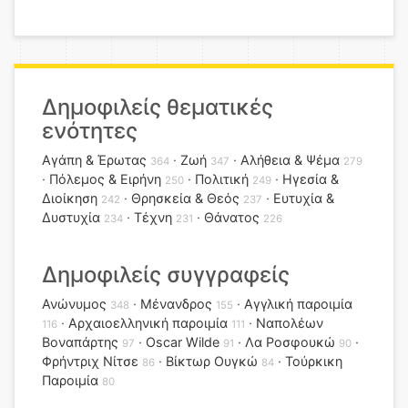
Δημοφιλείς θεματικές
ενότητες
Αγάπη & Έρωτας
Ζωή
Αλήθεια & Ψέμα
364
347
279
Πόλεμος & Ειρήνη
Πολιτική
Ηγεσία &
250
249
Διοίκηση
Θρησκεία & Θεός
Ευτυχία &
242
237
Δυστυχία
Τέχνη
Θάνατος
234
231
226
Δημοφιλείς συγγραφείς
Ανώνυμος
Μένανδρος
Αγγλική παροιμία
348
155
Αρχαιοελληνική παροιμία
Ναπολέων
116
111
Βοναπάρτης
Oscar Wilde
Λα Ροσφουκώ
97
91
90
Φρήντριχ Νίτσε
Βίκτωρ Ουγκώ
Τούρκικη
86
84
Παροιμία
80