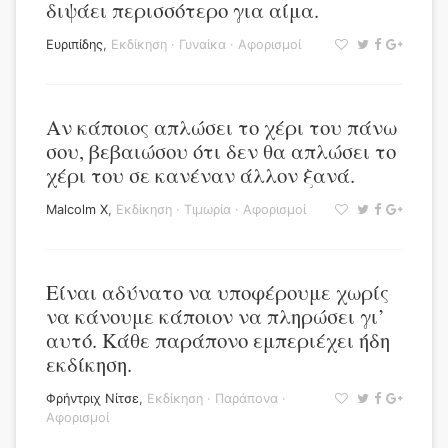
διψάει περισσότερο για αίμα.
Ευριπίδης
,
Εκδίκηση
·
Γυναίκα
·
Αφορισμοί
Αν κάποιος απλώσει το χέρι του πάνω
σου, βεβαιώσου ότι δεν θα απλώσει το
χέρι του σε κανέναν άλλον ξανά.
Malcolm X
,
Εκδίκηση
·
Τιμωρία
·
Αφορισμοί
Είναι αδύνατο να υποφέρουμε χωρίς
να κάνουμε κάποιον να πληρώσει γι’
αυτό. Κάθε παράπονο εμπεριέχει ήδη
εκδίκηση.
Φρήντριχ Νίτσε
,
Εκδίκηση
·
Παράπονα
·
Αφορισμοί