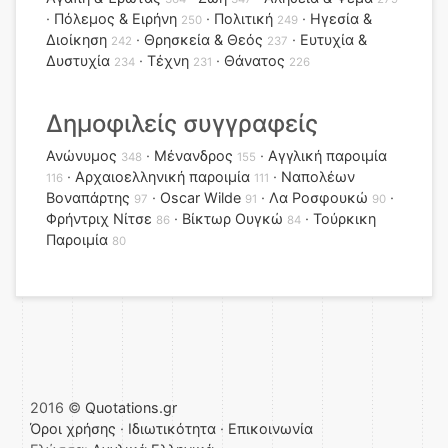
Πόλεμος & Ειρήνη
Πολιτική
Ηγεσία &
250
249
Διοίκηση
Θρησκεία & Θεός
Ευτυχία &
242
237
Δυστυχία
Τέχνη
Θάνατος
234
231
226
Δημοφιλείς συγγραφείς
Ανώνυμος
Μένανδρος
Αγγλική παροιμία
348
155
Αρχαιοελληνική παροιμία
Ναπολέων
116
111
Βοναπάρτης
Oscar Wilde
Λα Ροσφουκώ
97
91
90
Φρήντριχ Νίτσε
Βίκτωρ Ουγκώ
Τούρκικη
86
84
Παροιμία
80
2016 ©
Quotations.gr
Όροι χρήσης
·
Ιδιωτικότητα
·
Επικοινωνία