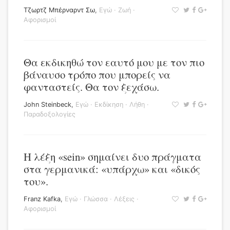
Τζωρτζ Μπέρναρντ Σω
,
Εγώ
·
Ζωή
·
Αφορισμοί
Θα εκδικηθώ τον εαυτό μου με τον πιο
βάναυσο τρόπο που μπορείς να
φανταστείς. Θα τον ξεχάσω.
John Steinbeck
,
Εγώ
·
Εκδίκηση
·
Λήθη
·
Παραδοξολογίες
Η λέξη «sein» σημαίνει δυο πράγματα
στα γερμανικά: «υπάρχω» και «δικός
του».
Franz Kafka
,
Εγώ
·
Γλώσσα
·
Λέξεις
·
Αφορισμοί