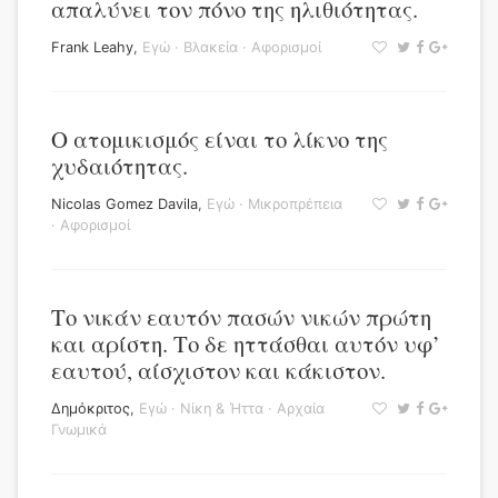
απαλύνει τον πόνο της ηλιθιότητας.
Frank Leahy
,
Εγώ
·
Βλακεία
·
Αφορισμοί
Ο ατομικισμός είναι το λίκνο της
χυδαιότητας.
Nicolas Gomez Davila
,
Εγώ
·
Μικροπρέπεια
·
Αφορισμοί
Το νικάν εαυτόν πασών νικών πρώτη
και αρίστη. Το δε ηττάσθαι αυτόν υφ’
εαυτού, αίσχιστον και κάκιστον.
Δημόκριτος
,
Εγώ
·
Νίκη & Ήττα
·
Αρχαία
Γνωμικά