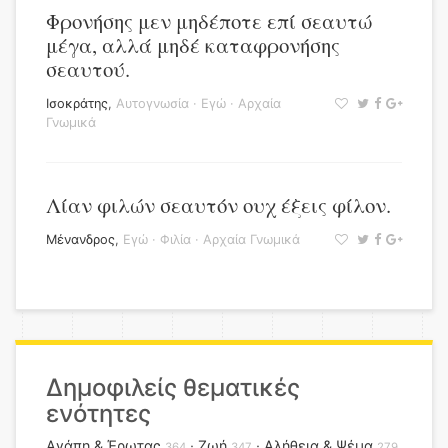
Φρονήσης μεν μηδέποτε επί σεαυτώ
μέγα, αλλά μηδέ καταφρονήσης
σεαυτού.
Ισοκράτης
,
Αυτογνωσία
·
Εγώ
·
Αρχαία
Γνωμικά
Λίαν φιλών σεαυτόν ουχ έξεις φίλον.
Μένανδρος
,
Εγώ
·
Φιλία
·
Αρχαία Γνωμικά
Δημοφιλείς θεματικές
ενότητες
Αγάπη & Έρωτας
Ζωή
Αλήθεια & Ψέμα
364
347
279