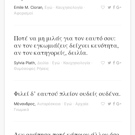
Emile M. Cioran
,
Εγώ
·
Καυχησιολογία
·
Αφορισμοί
Ποτέ να μη μιλάς για τον εαυτό σου:
αν τον εγκωμιάζεις δείχνει κενότητα,
αν τον κατηγορείς, δειλία.
Sylvia Plath
,
Δειλία
·
Εγώ
·
Καυχησιολογία
·
Θυμόσοφες Ρήσεις
Φιλεί δ’ εαυτού πλείον ουδείς ουδένα.
Μένανδρος
,
Αυταρέσκεια
·
Εγώ
·
Αρχαία
Γνωμικά
Δεν αγάπησα ποτέ κάποιον άλλον όσο