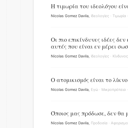
Η τιμωρία του ιδεολόγου είν
Nicolas Gomez Davila
,
Ιδεολογίες
·
Τιμωρία
Οι πιο επικίνδυνες ιδέες δεν
αυτές που είναι εν μέρει σωσ
Nicolas Gomez Davila
,
Ιδεολογίες
·
Κίνδυνος
Ο ατομικισμός είναι το λίκνο
Nicolas Gomez Davila
,
Εγώ
·
Μικροπρέπεια
Όποιος μας πρόδωσε, δεν θα 
Nicolas Gomez Davila
,
Προδοσία
·
Αφορισμο