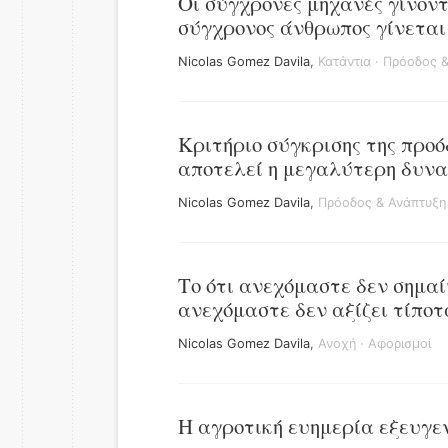
Οι σύγχρονες μηχανές γίνοντ
σύγχρονος άνθρωπος γίνεται 
Nicolas Gomez Davila
,
Κατάντια
·
Πρόοδος &
Κριτήριο σύγκρισης της προό
αποτελεί η μεγαλύτερη δυνα
Nicolas Gomez Davila
,
Πρόοδος & Ανάπτυξη
Το ότι ανεχόμαστε δεν σημαί
ανεχόμαστε δεν αξίζει τίπο
Nicolas Gomez Davila
,
Ανοχή
·
Αφορισμοί
Η αγροτική ευημερία εξευγεν