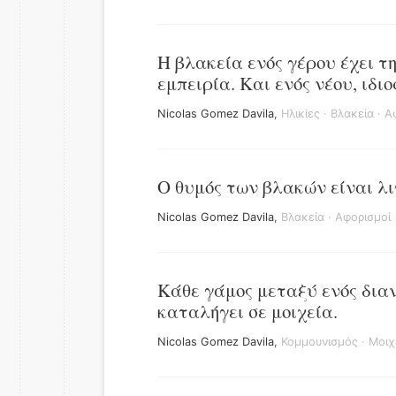
Η βλακεία ενός γέρου έχει τη
εμπειρία. Και ενός νέου, ιδι
Nicolas Gomez Davila
,
Ηλικίες
·
Βλακεία
·
Α
Ο θυμός των βλακών είναι λι
Nicolas Gomez Davila
,
Βλακεία
·
Αφορισμοί
Κάθε γάμος μεταξύ ενός δια
καταλήγει σε μοιχεία.
Nicolas Gomez Davila
,
Κομμουνισμός
·
Μοιχ