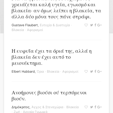
χρειάζεται καλή υγεία, εγωισμό και
βλακεία· αν όμως λείπει η βλακεία, τα
άλλα δύο μόνα τους πάνε στράφι.
Gustave Flaubert
,
Ευτυχία & Δυστυχία
·
Βλακεία
·
Αφορισμοί
Η ευφυΐα έχει τα όριά της, αλλά η
βλακεία δεν έχει αυτό το
μειονέκτημα.
Elbert Hubbard
,
Όρια
·
Βλακεία
·
Αφορισμοί
Ανοήμονες βιούσι ού τερπόμενοι
βιούν.
Δημόκριτος
,
Άγχος & Στεναχώρια
·
Βλακεία
·
Ζωή
·
Αρχαία Γνωμικά