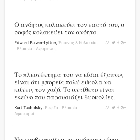
Ο ανόητος κολακεύει τον εαυτό του, ο
σοφός κολακεύει τον ανόητο.
Edward Bulwer-Lytton
,
Έπαινος & Κολακεία
·
Βλακεία
·
Αφορισμοί
Το πλεονέκτημα του να είσαι έξυπνος
είναι ότι μπορείς πολύ εύκολα να
κάνεις τον χαζό. Το αντίθετο είναι
εκείνο που παρουσιάζει δυσκολίες.
Kurt Tucholsky
,
Ευφυΐα
·
Βλακεία
·
Αφορισμοί
Να κουβεντιάζεις με ανόητους είναι