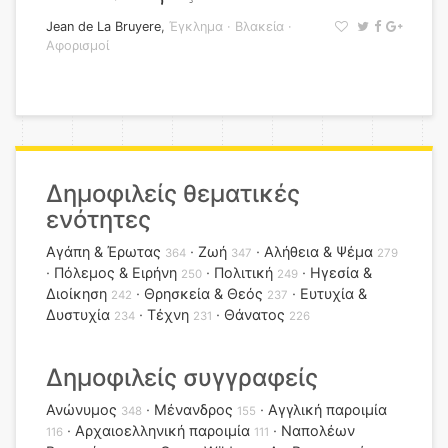
Jean de La Bruyere
,
Έγκλημα
·
Βλακεία
·
Αφορισμοί
Δημοφιλείς θεματικές
ενότητες
Αγάπη & Έρωτας
Ζωή
Αλήθεια & Ψέμα
364
347
279
Πόλεμος & Ειρήνη
Πολιτική
Ηγεσία &
250
249
Διοίκηση
Θρησκεία & Θεός
Ευτυχία &
242
237
Δυστυχία
Τέχνη
Θάνατος
234
231
226
Δημοφιλείς συγγραφείς
Ανώνυμος
Μένανδρος
Αγγλική παροιμία
348
155
Αρχαιοελληνική παροιμία
Ναπολέων
116
111