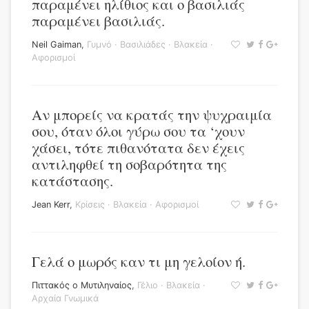
παραμένει ηλίθιος και ο βασιλιάς
παραμένει βασιλιάς.
Neil Gaiman
,
Γυμνό
·
Βασιλιάδες
·
Βλακεία
·
Αφορισμοί
Αν μπορείς να κρατάς την ψυχραιμία
σου, όταν όλοι γύρω σου τα ‘χουν
χάσει, τότε πιθανότατα δεν έχεις
αντιληφθεί τη σοβαρότητα της
κατάστασης.
Jean Kerr
,
Κρίσεις
·
Βλακεία
·
Αφορισμοί
Γελά ο μωρός καν τι μη γελοίον ή.
Πιττακός ο Μυτιληναίος
,
Γέλιο
·
Βλακεία
·
Αρχαία Γνωμικά