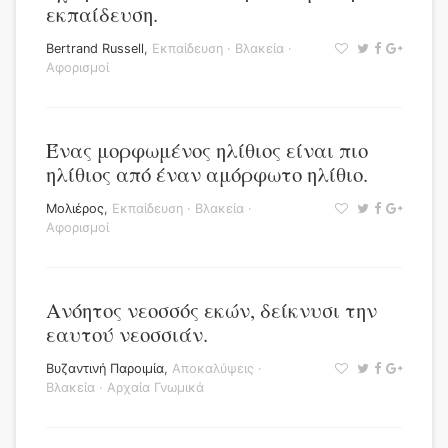
εκπαίδευση.
Bertrand Russell
,
Εκπαίδευση
·
Βλακεία
·
Αφορισμοί
Ένας μορφωμένος ηλίθιος είναι πιο
ηλίθιος από έναν αμόρφωτο ηλίθιο.
Μολιέρος
,
Εκπαίδευση
·
Βλακεία
·
Αφορισμοί
Ανόητος νεοσσός εκών, δείκνυσι την
εαυτού νεοσσιάν.
Βυζαντινή Παροιμία
,
Αποκαλύψεις
·
Βλακεία
·
Αρχαία Γνωμικά