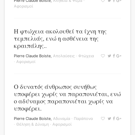
Pierre Claude Boiste
,
Αλήθεια & Ψέμα
·
Αφορισμοί
Η φτώχεια ακολουθεί τα ίχνη της
τεμπελιάς, ενώ η ασθένεια της
κραιπάλης..
Pierre Claude Boiste
,
Απολαύσεις
·
Φτώχεια
·
Αφορισμοί
Ο δυνατός άνθρωπος συνήθως
υποφέρει χωρίς να παραπονιέται, ενώ
ο αδύναμος παραπονιέται χωρίς να
υποφέρει.
Pierre Claude Boiste
,
Αδυναμία
·
Παράπονα
·
Θέληση & Δύναμη
·
Αφορισμοί