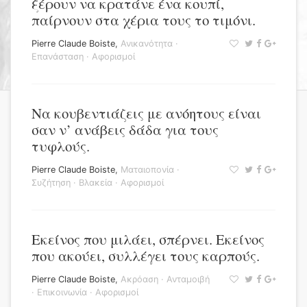
ξέρουν να κρατάνε ένα κουπί,
παίρνουν στα χέρια τους το τιμόνι.
Pierre Claude Boiste
,
Ανικανότητα
·
Επανάσταση
·
Αφορισμοί
Να κουβεντιάζεις με ανόητους είναι
σαν ν’ ανάβεις δάδα για τους
τυφλούς.
Pierre Claude Boiste
,
Ματαιοπονία
·
Συζήτηση
·
Βλακεία
·
Αφορισμοί
Εκείνος που μιλάει, σπέρνει. Εκείνος
που ακούει, συλλέγει τους καρπούς.
Pierre Claude Boiste
,
Ακρόαση
·
Ανταμοιβή
·
Επικοινωνία
·
Αφορισμοί