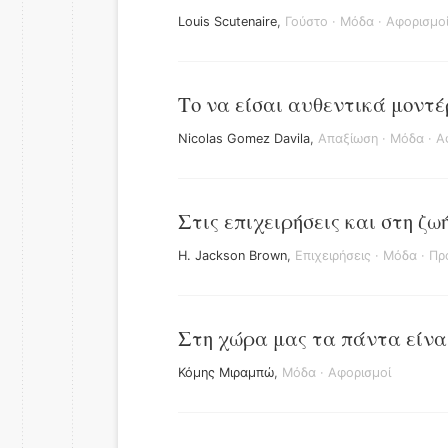
Louis Scutenaire
,
Γούστο
·
Μόδα
·
Αφορισμο
Το να είσαι αυθεντικά μοντέρ
Nicolas Gomez Davila
,
Απαξίωση
·
Μόδα
·
Α
Στις επιχειρήσεις και στη ζω
H. Jackson Brown
,
Επιχειρήσεις
·
Μόδα
·
Πρ
Στη χώρα μας τα πάντα είναι
Κόμης Μιραμπώ
,
Μόδα
·
Αφορισμοί