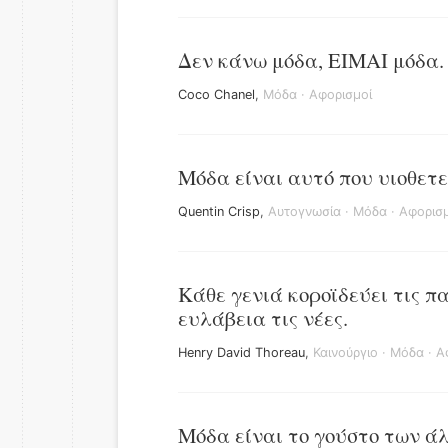
Δεν κάνω μόδα, ΕΙΜΑΙ μόδα.
Coco Chanel
,
Μόδα
·
Αφορισμοί
Μόδα είναι αυτό που υιοθετεί
Quentin Crisp
,
Αυτογνωσία
·
Μόδα
·
Αφορισμ
Κάθε γενιά κοροϊδεύει τις π
ευλάβεια τις νέες.
Henry David Thoreau
,
Καινούργιο
·
Μόδα
·
Α
Μόδα είναι το γούστο των ά