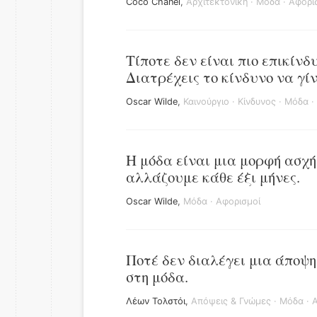
Coco Chanel
,
Αρχιτεκτονική
·
Μόδα
·
Αφορι
Τίποτε δεν είναι πιο επικίνδ
Διατρέχεις το κίνδυνο να γί
Oscar Wilde
,
Καινούργιο
·
Κίνδυνος
·
Μόδα
·
Η μόδα είναι μια μορφή ασχή
αλλάζουμε κάθε έξι μήνες.
Oscar Wilde
,
Μόδα
·
Αφορισμοί
Ποτέ δεν διαλέγει μια άποψη
στη μόδα.
Λέων Τολστόι
,
Απόψεις & Γνώμες
·
Μόδα
·
Α