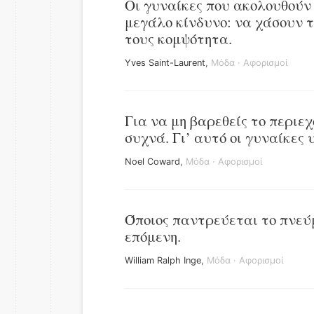
Οι γυναίκες που ακολουθούν
μεγάλο κίνδυνο: να χάσουν τ
τους κομψότητα.
Yves Saint-Laurent
,
Μόδα
·
Αφορισμοί
Για να μη βαρεθείς το περιε
συχνά. Γι’ αυτό οι γυναίκες
Noel Coward
,
Μόδα
·
Αφορισμοί
Όποιος παντρεύεται το πνεύμ
επόμενη.
William Ralph Inge
,
Μόδα
·
Αφορισμοί