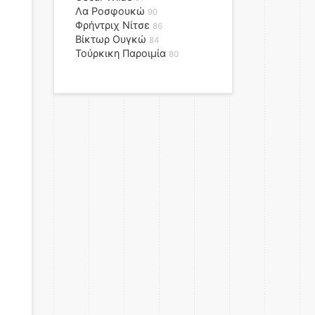
Λα Ροσφουκώ
90
Φρήντριχ Νίτσε
86
Βίκτωρ Ουγκώ
84
Τούρκικη Παροιμία
80