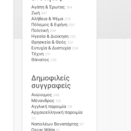
Αγάπη & Έρωτας
364
Ζωή
347
Αλήθεια & Ψέμα
279
Πόλεμος & Ειρήνη
250
Πολιτική
249
Ηγεσία & Διοίκηση
242
Θρησκεία & Θεός
237
Ευτυχία & Δυστυχία
234
Τέχνη
231
Θάνατος
226
Δημοφιλείς
συγγραφείς
Ανώνυμος
348
Μένανδρος
155
Αγγλική παροιμία
116
Αρχαιοελληνική παροιμία
111
Ναπολέων Βοναπάρτης
97
Oscar Wilde
91