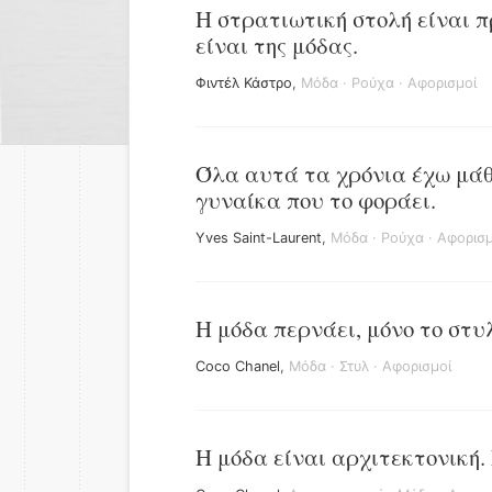
Η στρατιωτική στολή είναι π
είναι της μόδας.
Φιντέλ Κάστρο
,
Μόδα
·
Ρούχα
·
Αφορισμοί
Όλα αυτά τα χρόνια έχω μάθε
γυναίκα που το φοράει.
Yves Saint-Laurent
,
Μόδα
·
Ρούχα
·
Αφορισμ
Η μόδα περνάει, μόνο το στυλ
Coco Chanel
,
Μόδα
·
Στυλ
·
Αφορισμοί
Η μόδα είναι αρχιτεκτονική.