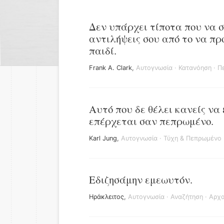
Δεν υπάρχει τίποτα που να σ
αντιλήψεις σου από το να πρ
παιδί.
Frank A. Clark
,
Αυτογνωσία
·
Κατανόηση
·
Πε
Αυτό που δε θέλει κανείς να
επέρχεται σαν πεπρωμένο.
Karl Jung
,
Αυτογνωσία
·
Τύχη & Πεπρωμένο
Εδιζησάμην εμεωυτόν.
Ηράκλειτος
,
Αυτογνωσία
·
Αναζήτηση
·
Αρχα