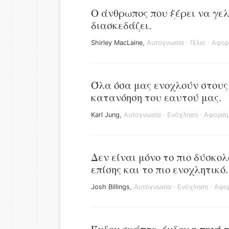
Ο άνθρωπος που ξέρει να γελ
διασκεδάζει.
Shirley MacLaine
,
Αυτογνωσία
·
Γέλιο
·
Αφορ
Όλα όσα μας ενοχλούν στους
κατανόηση του εαυτού μας.
Karl Jung
,
Αυτογνωσία
·
Ενόχληση
·
Αφορισμ
Δεν είναι μόνο το πιο δύσκο
επίσης και το πιο ενοχλητικό.
Josh Billings
,
Αυτογνωσία
·
Ενόχληση
·
Αφορ