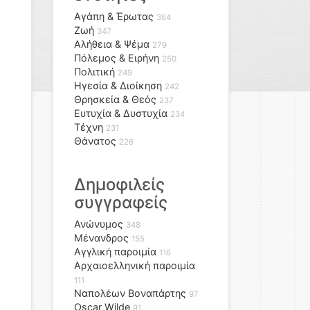
Αγάπη & Έρωτας
364
Ζωή
347
Αλήθεια & Ψέμα
279
Πόλεμος & Ειρήνη
250
Πολιτική
249
Ηγεσία & Διοίκηση
242
Θρησκεία & Θεός
237
Ευτυχία & Δυστυχία
234
Τέχνη
231
Θάνατος
226
Δημοφιλείς
συγγραφείς
Ανώνυμος
348
Μένανδρος
155
Αγγλική παροιμία
116
Αρχαιοελληνική παροιμία
111
Ναπολέων Βοναπάρτης
97
Oscar Wilde
91