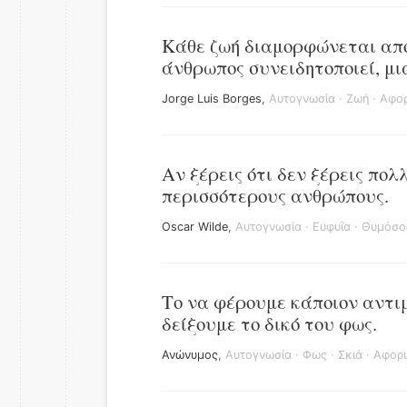
Κάθε ζωή διαμορφώνεται από 
άνθρωπος συνειδητοποιεί, μια
Jorge Luis Borges
,
Αυτογνωσία
·
Ζωή
·
Αφορ
Αν ξέρεις ότι δεν ξέρεις πολ
περισσότερους ανθρώπους.
Oscar Wilde
,
Αυτογνωσία
·
Ευφυΐα
·
Θυμόσο
Το να φέρουμε κάποιον αντιμ
δείξουμε το δικό του φως.
Ανώνυμος
,
Αυτογνωσία
·
Φως
·
Σκιά
·
Αφορι