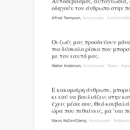
Αυτοσεβασμός, αυτογνωσία, 
οδηγούν τον άνθρωπο στην π
Alfred Tennyson
,
Αυτογνωσία
·
Αυτοπεποίθη
Οι ζωές μας προοδεύουν μόνο
πιο δύσκολο ρίσκο που μπορο
με τον εαυτό μας.
Walter Anderson
,
Αυτογνωσία
·
Ρίσκο
·
Αφορ
Ε κακομοίρη άνθρωπε, μπορεί
κι εσύ να βουλιάζεις στην κο
έχεις μέσα σου, Θεό κουβαλάς
ώρα που πεθαίνεις, μα 'ναι 
Νίκος Καζαντζάκης
,
Αυτογνωσία
·
Άνθρωπο