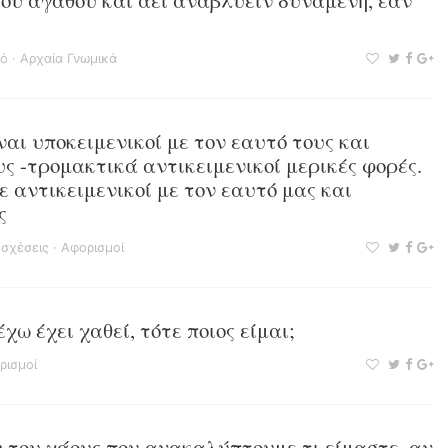
του αγαθού και αεί αναβλύειν δυναμένη, εάν
κό
·
Αρχαία Γνωμικά
ναι υποκειμενικοί με τον εαυτό τους και
υς -τρομακτικά αντικειμενικοί μερικές φορές.
ε αντικειμενικοί με τον εαυτό μας και
ς
 σχέσεις
·
Αφορισμοί
έχω έχει χαθεί, τότε ποιος είμαι;
ρισμοί
 του χάους που ανακαλύπτουμε τι είμαστε, αν