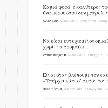
Καμιά φορά, ο καλύτερος τρόπ
ένα μέρος όπου δεν μπορείς ν
Ανώνυμος
,
Αυτογνωσία
·
Αναζήτηση
·
Αφορι
Να είσαι ευτυχισμένος σημαί
χωρίς να τρομάξεις.
Walter Benjamin
,
Αυτογνωσία
·
Ευτυχία & Δυ
Είναι όταν βλέπουμε τον εαυ
«Υπάρχει κάτι σ’ αυτόν τον 
Robert Brault
,
Αυτογνωσία
·
Αξιολόγηση
·
Αφ