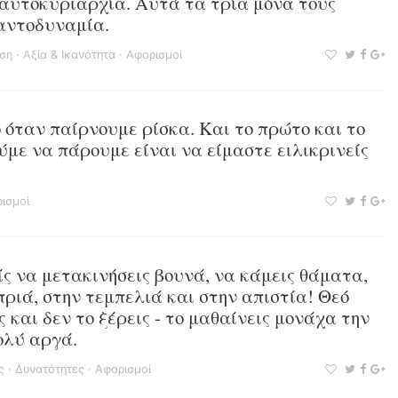
αυτοκυριαρχία. Αυτά τα τρία μόνα τους
αντοδυναμία.
ση
·
Αξία & Ικανότητα
·
Αφορισμοί
 όταν παίρνουμε ρίσκα. Και το πρώτο και το
ύμε να πάρουμε είναι να είμαστε ειλικρινείς
ισμοί
ς να μετακινήσεις βουνά, να κάμεις θάματα,
πριά, στην τεμπελιά και στην απιστία! Θεό
 και δεν το ξέρεις - το μαθαίνεις μονάχα την
πολύ αργά.
ς
·
Δυνατότητες
·
Αφορισμοί