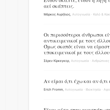
Ένδον σκάπτε, ένδον η πηγή 
αεί σκάπτεις.
Μάρκος Αυρήλιος
,
Αυτογνωσία
·
Καλό & Κα
Οι περισσότεροι άνθρωποι εί
αντικειμενικοί με τους άλλο
Όμως σκοπός είναι να είμαστ
υποκειμενικοί με τους άλλου
Σέρεν Κίρκεγκορ
,
Αυτογνωσία
·
Ανθρώπινες
Αν είμαι ό,τι έχω και αν ό,τι 
Erich Fromm
,
Αυτογνωσία
·
Ιδιοκτησία
·
Αφο
Είναι μέσα στην αναστάτωση