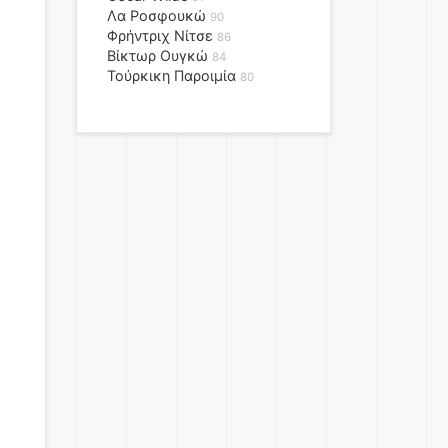
Λα Ροσφουκώ
90
Φρήντριχ Νίτσε
86
Βίκτωρ Ουγκώ
84
Τούρκικη Παροιμία
80