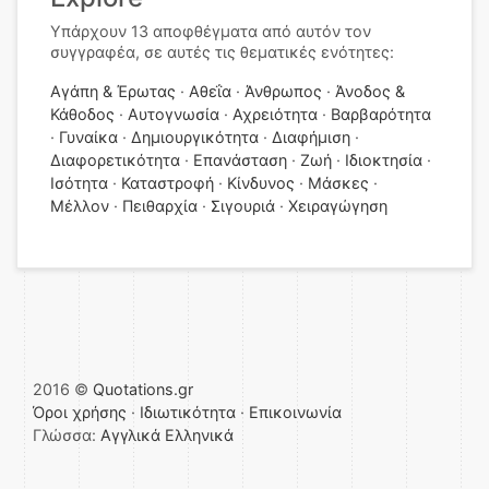
Υπάρχουν 13 αποφθέγματα από αυτόν τον
συγγραφέα, σε αυτές τις θεματικές ενότητες:
Αγάπη & Έρωτας
Αθεΐα
Άνθρωπος
Άνοδος &
Κάθοδος
Αυτογνωσία
Αχρειότητα
Βαρβαρότητα
Γυναίκα
Δημιουργικότητα
Διαφήμιση
Διαφορετικότητα
Επανάσταση
Ζωή
Ιδιοκτησία
Ισότητα
Καταστροφή
Κίνδυνος
Μάσκες
Μέλλον
Πειθαρχία
Σιγουριά
Χειραγώγηση
2016 ©
Quotations.gr
Όροι χρήσης
·
Ιδιωτικότητα
·
Επικοινωνία
Γλώσσα:
Αγγλικά
Ελληνικά