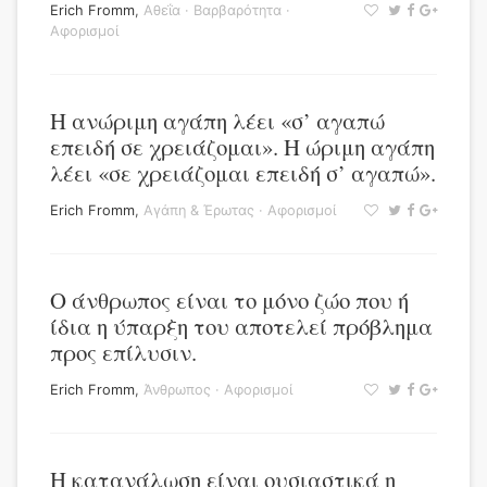
Erich Fromm
,
Αθεΐα
·
Βαρβαρότητα
·
Αφορισμοί
Η ανώριμη αγάπη λέει «σ’ αγαπώ
επειδή σε χρειάζομαι». Η ώριμη αγάπη
λέει «σε χρειάζομαι επειδή σ’ αγαπώ».
Erich Fromm
,
Αγάπη & Έρωτας
·
Αφορισμοί
Ο άνθρωπος είναι το μόνο ζώο που ή
ίδια η ύπαρξη του αποτελεί πρόβλημα
προς επίλυσιν.
Erich Fromm
,
Άνθρωπος
·
Αφορισμοί
Η κατανάλωση είναι ουσιαστικά η