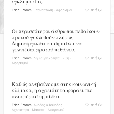
εγκληματίας.
Erich Fromm
,
Επανάσταση
·
Αφορισμοί
Οι περισσότεροι άνθρωποι πεθαίνουν
προτού γεννηθούν πλήρως.
Δημιουργικότητα σημαίνει να
γεννιέσαι προτού πεθάνεις.
Erich Fromm
,
Δημιουργικότητα
·
Ζωή
·
Αφορισμοί
Καθώς ανεβαίνουμε στην κοινωνική
κλίμακα, η αχρειότητα φοράει πιο
αδιαπέραστη μάσκα.
Erich Fromm
,
Άνοδος & Κάθοδος
·
Αχρειότητα
·
Μάσκες
·
Αφορισμοί