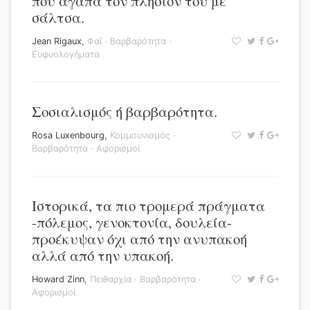
που αγαπά τον πλησίον του με
σάλτσα.
Jean Rigaux
,
Φαΐ
·
Βαρβαρότητα
·
Ευφυολογήματα
Σοσιαλισμός ή βαρβαρότητα.
Rosa Luxenbourg
,
Κομμουνισμός
·
Βαρβαρότητα
·
Αφορισμοί
Ιστορικά, τα πιο τρομερά πράγματα
-πόλεμος, γενοκτονία, δουλεία-
προέκυψαν όχι από την ανυπακοή
αλλά από την υπακοή.
Howard Zinn
,
Πειθαρχία
·
Βαρβαρότητα
·
Αφορισμοί