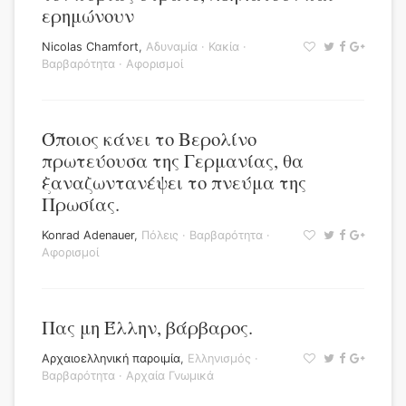
ερημώνουν
Nicolas Chamfort
,
Αδυναμία
·
Κακία
·
Βαρβαρότητα
·
Αφορισμοί
Όποιος κάνει το Βερολίνο
πρωτεύουσα της Γερμανίας, θα
ξαναζωντανέψει το πνεύμα της
Πρωσίας.
Konrad Adenauer
,
Πόλεις
·
Βαρβαρότητα
·
Αφορισμοί
Πας μη Έλλην, βάρβαρος.
Αρχαιοελληνική παροιμία
,
Ελληνισμός
·
Βαρβαρότητα
·
Αρχαία Γνωμικά