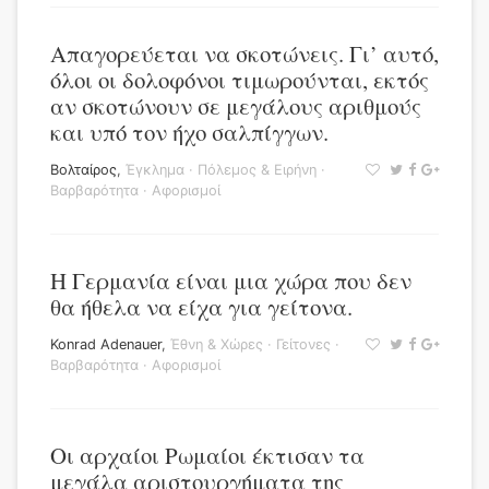
Απαγορεύεται να σκοτώνεις. Γι’ αυτό,
όλοι οι δολοφόνοι τιμωρούνται, εκτός
αν σκοτώνουν σε μεγάλους αριθμούς
και υπό τον ήχο σαλπίγγων.
Βολταίρος
,
Έγκλημα
·
Πόλεμος & Ειρήνη
·
Βαρβαρότητα
·
Αφορισμοί
Η Γερμανία είναι μια χώρα που δεν
θα ήθελα να είχα για γείτονα.
Konrad Adenauer
,
Έθνη & Χώρες
·
Γείτονες
·
Βαρβαρότητα
·
Αφορισμοί
Οι αρχαίοι Ρωμαίοι έκτισαν τα
μεγάλα αριστουργήματα της