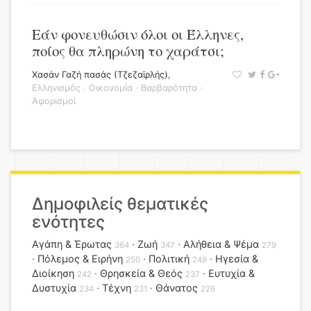
Εάν φονευθώσιν όλοι οι Έλληνες,
ποίος θα πληρώνη το χαράτσι;
Χασάν Γαζή πασάς (Τζεζαϊρλής)
,
Ελληνισμός
·
Οικονομία
·
Βαρβαρότητα
·
Αφορισμοί
Δημοφιλείς θεματικές
ενότητες
Αγάπη & Έρωτας
Ζωή
Αλήθεια & Ψέμα
364
347
279
Πόλεμος & Ειρήνη
Πολιτική
Ηγεσία &
250
249
Διοίκηση
Θρησκεία & Θεός
Ευτυχία &
242
237
Δυστυχία
Τέχνη
Θάνατος
234
231
226