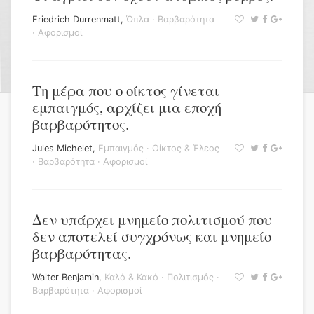
Friedrich Durrenmatt
,
Όπλα
·
Βαρβαρότητα
·
Αφορισμοί
Τη μέρα που ο οίκτος γίνεται
εμπαιγμός, αρχίζει μια εποχή
βαρβαρότητος.
Jules Michelet
,
Εμπαιγμός
·
Οίκτος & Έλεος
·
Βαρβαρότητα
·
Αφορισμοί
Δεν υπάρχει μνημείο πολιτισμού που
δεν αποτελεί συγχρόνως και μνημείο
βαρβαρότητας.
Walter Benjamin
,
Καλό & Κακό
·
Πολιτισμός
·
Βαρβαρότητα
·
Αφορισμοί