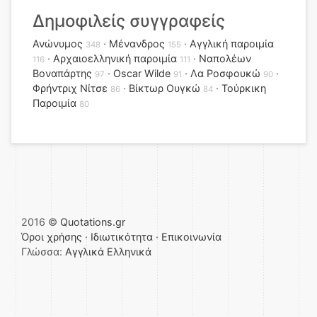
Δημοφιλείς συγγραφείς
Ανώνυμος
Μένανδρος
Αγγλική παροιμία
348
155
Αρχαιοελληνική παροιμία
Ναπολέων
116
111
Βοναπάρτης
Oscar Wilde
Λα Ροσφουκώ
97
91
90
Φρήντριχ Νίτσε
Βίκτωρ Ουγκώ
Τούρκικη
86
84
Παροιμία
80
2016 ©
Quotations.gr
Όροι χρήσης
·
Ιδιωτικότητα
·
Επικοινωνία
Γλώσσα:
Αγγλικά
Ελληνικά