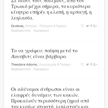
Σε όλους τους πολέμους, από τον
Τρωικό μέχρι σήμερα, το κυριότερο
κίνητρο υπήρξε η κλοπή, η αρπαγή, η
λεηλασία.
Σενέκας
,
Κίνητρα
·
Πόλεμος & Ειρήνη
·
Βαρβαρότητα
·
Αφορισμοί
Το να γράφεις ποίηση μετά το
Άουσβιτς είναι βάρβαρο.
Theodore Adorno
,
Λογοτεχνία & Ποίηση
·
Βαρβαρότητα
·
Αφορισμοί
Οι αδύναμοι άνθρωποι είναι οι
ελαφρές δυνάμεις των κακών.
Προκαλούν περισσότερη ζημιά από
τον κυρίως στρατό, λεηλατούν και