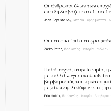
Οι άνθρωποι όλων των εποχών
επειδή διαβάζει κανείς εκεί 
Jean-Baptiste Say
,
Ιστορία
·
Χρησιμότητα
·
Α
Οι ιστορικοί πλαστογραφούν 
Zarko Petan
,
Ιδεολογίες
·
Ιστορία
·
Μέλλον
Πολύ συχνά, στην Ιστορία, η
με πολλά λόγια ακολουθείται
βαρβαρισμός του πρώτου μισ
μεγάλων φιλοσόφων και ρητό
Eric Hoffer
,
Ιδεολογίες
·
Ιστορία
·
Βαρβαρότ