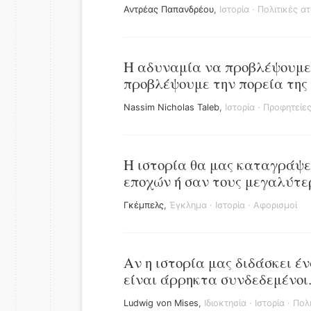
Αντρέας Παπανδρέου
,
Ιστορία
·
Πολιτικές α
Η αδυναμία να προβλέψουμε
προβλέψουμε την πορεία της 
Nassim Nicholas Taleb
,
Ιστορία
·
Προφητείε
Η ιστορία θα μας καταγράψε
εποχών ή σαν τους μεγαλύτε
Γκέμπελς
,
Έγκλημα
·
Ιστορία
·
Αφορισμοί
Αν η ιστορία μας διδάσκει έν
είναι άρρηκτα συνδεδεμένοι
Ludwig von Mises
,
Ιδιοκτησία
·
Ιστορία
·
Πολ