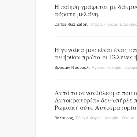
Η ποίηση γράφεται με δάκρυα
αόρατη μελάνη.
Carlos Ruiz Zafon
,
Ιστορία
·
Κλάμα & Δάκρυ
Η γυναίκα μου είναι ένας υπ
αν ήρθαν πρώτα οι Έλληνες ή
Βενιαμίν Ντισραέλι
,
Άγνοια
·
Ιστορία
·
Αφορι
Αυτό το συνονθύλευμα που 
Αυτοκρατορία» δεν υπήρξε π
Ρωμαϊκή ούτε Αυτοκρατορία
Βολταίρος
,
Έθνη & Χώρες
·
Ιστορία
·
Όνομα