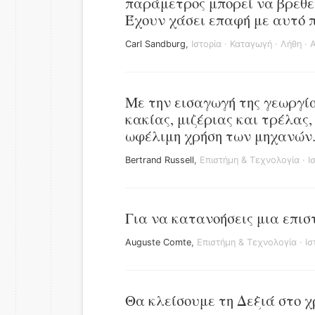
παράμετρος μπορεί να βρεθεί
Έχουν χάσει επαφή με αυτό π
Carl Sandburg
,
Ιστορία
·
Καταγωγή
·
Λήθη
·
Α
Με την εισαγωγή της γεωργί
κακίας, μιζέριας και τρέλας
ωφέλιμη χρήση των μηχανών
Bertrand Russell
,
Επιστήμη & Τεχνολογία
·
Ι
Για να κατανοήσεις μια επιστ
Auguste Comte
,
Επιστήμη & Τεχνολογία
·
Ισ
Θα κλείσουμε τη Δεξιά στο χ