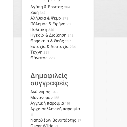
Αγάπη & Έρωτας
364
Ζωή
347
Αλήθεια & Ψέμα
279
Πόλεμος & Ειρήνη
250
Πολιτική
249
Ηγεσία & Διοίκηση
242
Θρησκεία & Θεός
237
Ευτυχία & Δυστυχία
234
Τέχνη
231
Θάνατος
226
Δημοφιλείς
συγγραφείς
Ανώνυμος
348
Μένανδρος
155
Αγγλική παροιμία
116
Αρχαιοελληνική παροιμία
111
Ναπολέων Βοναπάρτης
97
Oscar Wilde
91