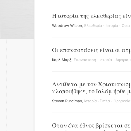
Η ιστορία της ελευθερίας είν
Woodrow Wilson
,
Ελευθερία
·
Ιστορία
·
Όρια
Οι επαναστάσεις είναι οι ατ
Καρλ Μαρξ
,
Επανάσταση
·
Ιστορία
·
Αφορισμ
Αντίθετα με τον Χριστιανισμ
υλοποιήθηκε, το Ισλάμ ήρθε μ
Steven Runciman
,
Ιστορία
·
Όπλα
·
Θρησκεία
Όταν ένα έθνος βρίσκεται σε