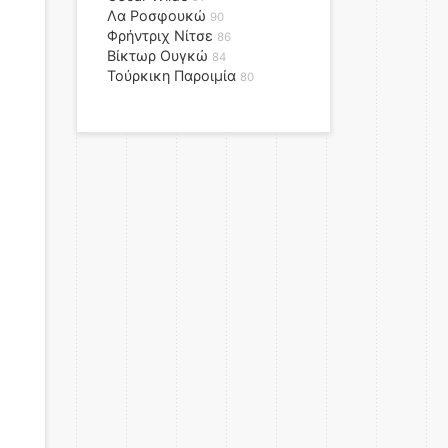
Λα Ροσφουκώ
90
Φρήντριχ Νίτσε
86
Βίκτωρ Ουγκώ
84
Τούρκικη Παροιμία
80