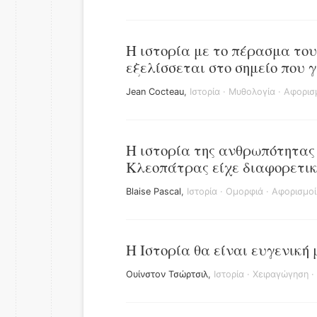
Η ιστορία με το πέρασμα του
εξελίσσεται στο σημείο που 
Jean Cocteau
,
Ιστορία
·
Μυθολογία
·
Αφορισ
Η ιστορία της ανθρωπότητας 
Κλεοπάτρας είχε διαφορετικ
Blaise Pascal
,
Ιστορία
·
Ομορφιά
·
Αφορισμοί
Η Ιστορία θα είναι ευγενική
Ουίνστον Τσώρτσιλ
,
Ιστορία
·
Χειραγώγηση
·