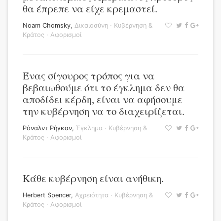
θα έπρεπε να είχε κρεμαστεί.
Noam Chomsky
,
Δικαιοσύνη
·
Κυβέρνηση &
Κράτος
·
Αφορισμοί
Ένας σίγουρος τρόπος για να
βεβαιωθούμε ότι το έγκλημα δεν θα
αποδίδει κέρδη, είναι να αφήσουμε
την κυβέρνηση να το διαχειρίζεται.
Ρόναλντ Ρήγκαν
,
Έγκλημα
·
Κυβέρνηση &
Κράτος
·
Αφορισμοί
Κάθε κυβέρνηση είναι ανήθικη.
Herbert Spencer
,
Αχρειότητα
·
Κυβέρνηση &
Κράτος
·
Αφορισμοί