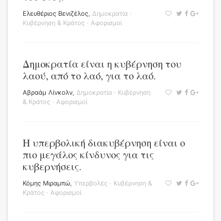
Ελευθέριος Βενιζέλος
,
Δημοκρατία
·
Κυβέρνηση & Κράτος
·
Αφορισμοί
Δημοκρατία είναι η κυβέρνηση του
λαού, από το λαό, για το λαό.
Αβραάμ Λίνκολν
,
Δημοκρατία
·
Κυβέρνηση
& Κράτος
·
Αφορισμοί
Η υπερβολική διακυβέρνηση είναι ο
πιο μεγάλος κίνδυνος για τις
κυβερνήσεις.
Κόμης Μιραμπώ
,
Υπερβολές
·
Κυβέρνηση &
Κράτος
·
Αφορισμοί