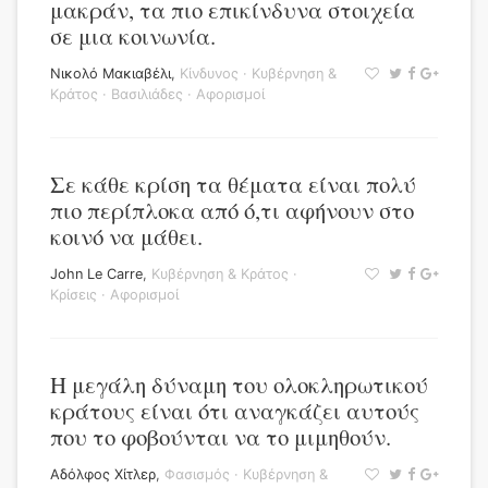
μακράν, τα πιο επικίνδυνα στοιχεία
σε μια κοινωνία.
Νικολό Μακιαβέλι
,
Κίνδυνος
·
Κυβέρνηση &
Κράτος
·
Βασιλιάδες
·
Αφορισμοί
Σε κάθε κρίση τα θέματα είναι πολύ
πιο περίπλοκα από ό,τι αφήνουν στο
κοινό να μάθει.
John Le Carre
,
Κυβέρνηση & Κράτος
·
Κρίσεις
·
Αφορισμοί
Η μεγάλη δύναμη του ολοκληρωτικού
κράτους είναι ότι αναγκάζει αυτούς
που το φοβούνται να το μιμηθούν.
Αδόλφος Χίτλερ
,
Φασισμός
·
Κυβέρνηση &