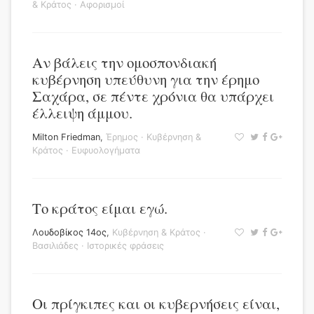
& Κράτος
·
Αφορισμοί
Αν βάλεις την ομοσπονδιακή
κυβέρνηση υπεύθυνη για την έρημο
Σαχάρα, σε πέντε χρόνια θα υπάρχει
έλλειψη άμμου.
Milton Friedman
,
Έρημος
·
Κυβέρνηση &
Κράτος
·
Ευφυολογήματα
Το κράτος είμαι εγώ.
Λουδοβίκος 14ος
,
Κυβέρνηση & Κράτος
·
Βασιλιάδες
·
Ιστορικές φράσεις
Οι πρίγκιπες και οι κυβερνήσεις είναι,