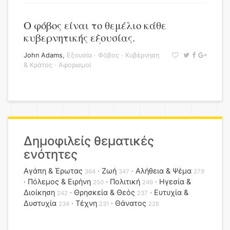
Ο φόβος είναι το θεμέλιο κάθε
κυβερνητικής εξουσίας.
John Adams
,
Εξουσία
·
Φόβος
·
Κυβέρνηση
& Κράτος
·
Αφορισμοί
Δημοφιλείς θεματικές
ενότητες
Αγάπη & Έρωτας
Ζωή
Αλήθεια & Ψέμα
364
347
279
Πόλεμος & Ειρήνη
Πολιτική
Ηγεσία &
250
249
Διοίκηση
Θρησκεία & Θεός
Ευτυχία &
242
237
Δυστυχία
Τέχνη
Θάνατος
234
231
226