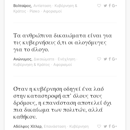
Βολταίρος
,
Αντίσταση
·
Κυβέρνηση &
Κράτος
·
Ρίσκο
·
Αφορισμοί
Τα ανθρώπινα δικαιώματα είναι για
τις κυβερνήσεις ό,τι οι αλογόμυγες
για το άλογο.
Ανώνυμος
,
Δικαιώματα
·
Ενόχληση
·
Κυβέρνηση & Κράτος
·
Αφορισμοί
Όταν η κυβέρνηση οδηγεί ένα λαό
στην καταστροφή απ’ όλους τους
δρόμους, η επανάσταση αποτελεί όχι
πια δικαίωμα των πολιτών, αλλά
καθήκον.
Αδόλφος Χίτλερ
,
Επανάσταση
·
Κυβέρνηση