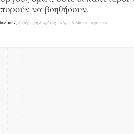
μπορούν να βοηθήσουν.
Μπίσμαρκ
,
Κυβέρνηση & Κράτος
·
Νόμοι & Δίκαιο
·
Αφορισμοί