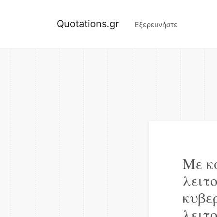
Quotations.gr
Εξερευνήστε
Με κ
λειτ
κυβε
λειτ