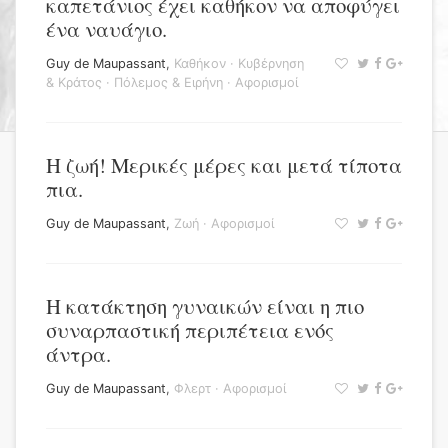
καπετάνιος έχει καθήκον να αποφύγει
ένα ναυάγιο.
Guy de Maupassant
,
Καθήκον
·
Κυβέρνηση
& Κράτος
·
Πόλεμος & Ειρήνη
·
Αφορισμοί
Η ζωή! Μερικές μέρες και μετά τίποτα
πια.
Guy de Maupassant
,
Ζωή
·
Αφορισμοί
Η κατάκτηση γυναικών είναι η πιο
συναρπαστική περιπέτεια ενός
άντρα.
Guy de Maupassant
,
Φλερτ
·
Αφορισμοί