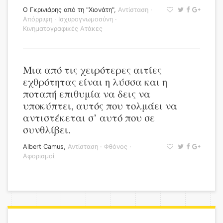
Ο Γκρινιάρης από τη "Χιονάτη"
,
Αντίσταση
·
Απόρριψη
·
Ισχυρογνωμοσύνη
·
Κινηματογραφικές Ατάκες
Μια από τις χειρότερες αιτίες
εχθρότητας είναι η λύσσα και η
ποταπή επιθυμία να δεις να
υποκύπτει, αυτός που τολμάει να
αντιστέκεται σ’ αυτό που σε
συνθλίβει.
Albert Camus
,
Αντίσταση
·
Φθόνος
·
Αφορισμοί