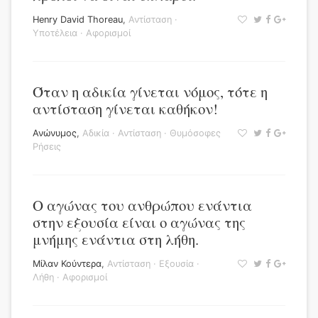
Henry David Thoreau
,
Αντίσταση
·
Υποτέλεια
·
Αφορισμοί
Όταν η αδικία γίνεται νόμος, τότε η
αντίσταση γίνεται καθήκον!
Ανώνυμος
,
Αδικία
·
Αντίσταση
·
Θυμόσοφες
Ρήσεις
Ο αγώνας του ανθρώπου ενάντια
στην εξουσία είναι ο αγώνας της
μνήμης ενάντια στη λήθη.
Μίλαν Κούντερα
,
Αντίσταση
·
Εξουσία
·
Λήθη
·
Αφορισμοί