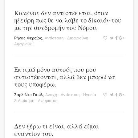
Κανένας δεν αντιστέκεται, όταν
ηξεύρη πως θε να λάβη το δίκαιόν του
με την συνδρομήν του Νόμου.
Ρήγας Φεραίος
,
Αντίσταση
·
Δικαιοσύνη
·
Αφορισμοί
Εκτιμώ μόνο αυτούς που μου
αντιστέκονται, αλλά δεν μπορώ να
τους υποφέρω.
Σαρλ Ντε Γκωλ
,
Ανοχή
·
Αντίσταση
·
Ηγεσία
& Διοίκηση
·
Αφορισμοί
Δεν ξέρω τι είναι, αλλά είμαι
εναντίον του.