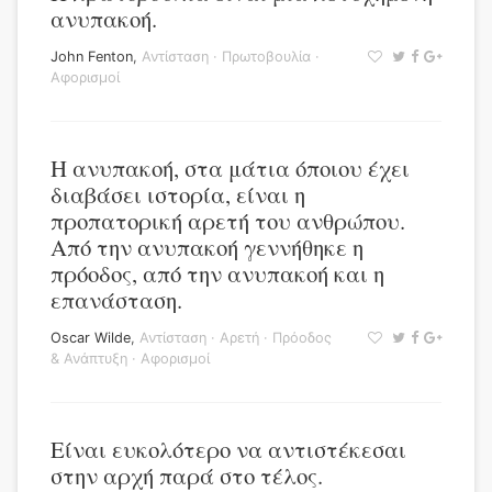
ανυπακοή.
John Fenton
,
Αντίσταση
·
Πρωτοβουλία
·
Αφορισμοί
Η ανυπακοή, στα μάτια όποιου έχει
διαβάσει ιστορία, είναι η
προπατορική αρετή του ανθρώπου.
Από την ανυπακοή γεννήθηκε η
πρόοδος, από την ανυπακοή και η
επανάσταση.
Oscar Wilde
,
Αντίσταση
·
Αρετή
·
Πρόοδος
& Ανάπτυξη
·
Αφορισμοί
Είναι ευκολότερο να αντιστέκεσαι
στην αρχή παρά στο τέλος.