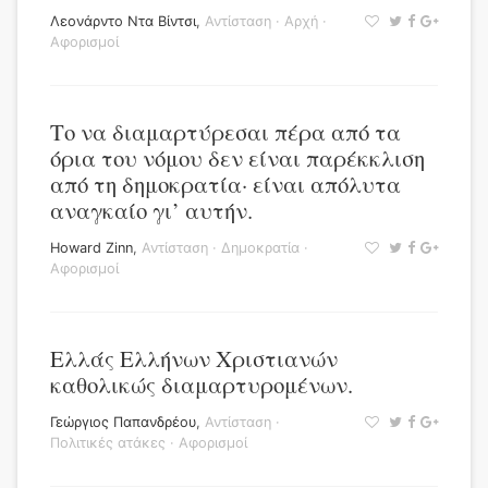
Λεονάρντο Ντα Βίντσι
,
Αντίσταση
·
Αρχή
·
Αφορισμοί
Το να διαμαρτύρεσαι πέρα από τα
όρια του νόμου δεν είναι παρέκκλιση
από τη δημοκρατία· είναι απόλυτα
αναγκαίο γι’ αυτήν.
Howard Zinn
,
Αντίσταση
·
Δημοκρατία
·
Αφορισμοί
Ελλάς Ελλήνων Χριστιανών
καθολικώς διαμαρτυρομένων.
Γεώργιος Παπανδρέου
,
Αντίσταση
·
Πολιτικές ατάκες
·
Αφορισμοί