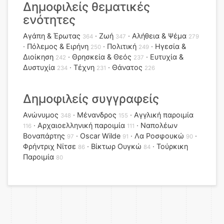
Δημοφιλείς θεματικές
ενότητες
Αγάπη & Έρωτας
Ζωή
Αλήθεια & Ψέμα
364
347
279
Πόλεμος & Ειρήνη
Πολιτική
Ηγεσία &
250
249
Διοίκηση
Θρησκεία & Θεός
Ευτυχία &
242
237
Δυστυχία
Τέχνη
Θάνατος
234
231
226
Δημοφιλείς συγγραφείς
Ανώνυμος
Μένανδρος
Αγγλική παροιμία
348
155
Αρχαιοελληνική παροιμία
Ναπολέων
116
111
Βοναπάρτης
Oscar Wilde
Λα Ροσφουκώ
97
91
90
Φρήντριχ Νίτσε
Βίκτωρ Ουγκώ
Τούρκικη
86
84
Παροιμία
80