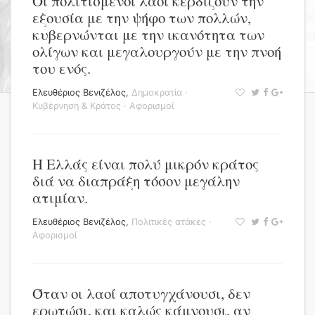
Οι πολιτισμένοι λαοί κερδίζουν την
εξουσία με την ψήφο των πολλών,
κυβερνώνται με την ικανότητα των
ολίγων και μεγαλουργούν με την πνοή
του ενός.
Ελευθέριος Βενιζέλος
,
Δημοκρατία
·
Κυβέρνηση & Κράτος
·
Αφορισμοί
Η Ελλάς είναι πολύ μικρόν κράτος
διά να διαπράξη τόσον μεγάλην
ατιμίαν.
Ελευθέριος Βενιζέλος
,
Πολιτικές ατάκες
·
Αφορισμοί
Όταν οι λαοί αποτυγχάνουσι, δεν
ερωτώσι, και καλώς κάμνουσι, αν