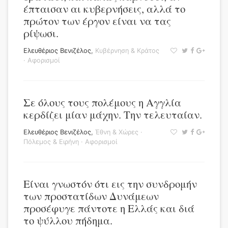
έπταισαν αι κυβερνήσεις, αλλά το
πρώτον των έργον είναι να τας
ρίψωσι.
Ελευθέριος Βενιζέλος
,
Κυβέρνηση & Κράτος
·
Αφορισμοί
Σε όλους τους πολέμους η Αγγλία
κερδίζει μίαν μάχην. Την τελευταίαν.
Ελευθέριος Βενιζέλος
,
Έθνη & Χώρες
·
Πόλεμος & Ειρήνη
·
Αφορισμοί
Είναι γνωστόν ότι εις την συνδρομήν
των προστατίδων Δυνάμεων
προσέφυγε πάντοτε η Ελλάς και διά
το ψύλλου πήδημα.