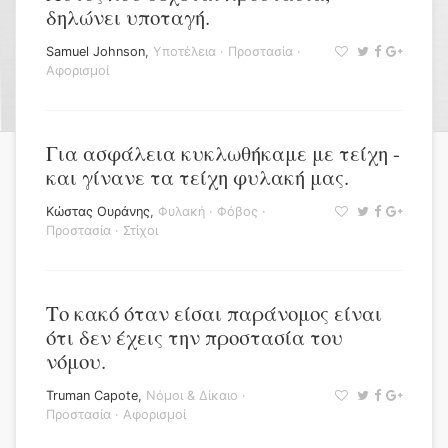
δηλώνει υποταγή.
Samuel Johnson
,
Υποτέλεια
·
Προστασία
·
Αφορισμοί
Για ασφάλεια κυκλωθήκαμε με τείχη -
και γίνανε τα τείχη φυλακή μας.
Κώστας Ουράνης
,
Φυλακή
·
Φόβος
·
Προστασία
·
Στίχοι
Το κακό όταν είσαι παράνομος είναι
ότι δεν έχεις την προστασία του
νόμου.
Truman Capote
,
Νόμοι & Δίκαιο
·
Προστασία
·
Αφορισμοί