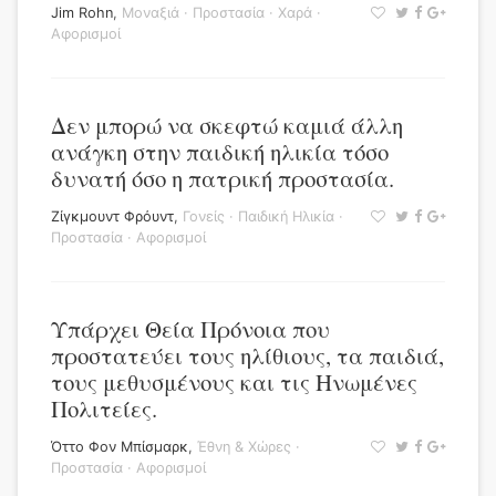
Jim Rohn
,
Μοναξιά
·
Προστασία
·
Χαρά
·
Αφορισμοί
Δεν μπορώ να σκεφτώ καμιά άλλη
ανάγκη στην παιδική ηλικία τόσο
δυνατή όσο η πατρική προστασία.
Ζίγκμουντ Φρόυντ
,
Γονείς
·
Παιδική Ηλικία
·
Προστασία
·
Αφορισμοί
Υπάρχει Θεία Πρόνοια που
προστατεύει τους ηλίθιους, τα παιδιά,
τους μεθυσμένους και τις Ηνωμένες
Πολιτείες.
Όττο Φον Μπίσμαρκ
,
Έθνη & Χώρες
·
Προστασία
·
Αφορισμοί