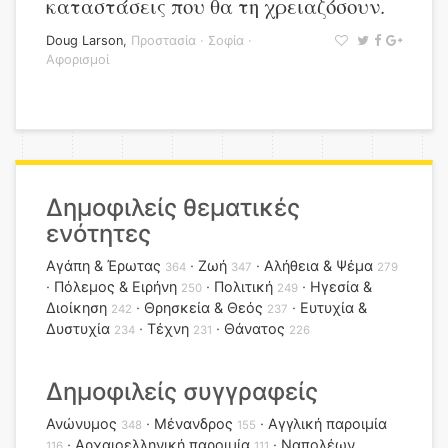
καταστάσεις που θα τη χρειαζόσουν.
Doug Larson
,
Προστασία
·
Σοφία
·
Αφορισμοί
Δημοφιλείς θεματικές
ενότητες
Αγάπη & Έρωτας
Ζωή
Αλήθεια & Ψέμα
364
347
279
Πόλεμος & Ειρήνη
Πολιτική
Ηγεσία &
250
249
Διοίκηση
Θρησκεία & Θεός
Ευτυχία &
242
237
Δυστυχία
Τέχνη
Θάνατος
234
231
226
Δημοφιλείς συγγραφείς
Ανώνυμος
Μένανδρος
Αγγλική παροιμία
348
155
Αρχαιοελληνική παροιμία
Ναπολέων
116
111