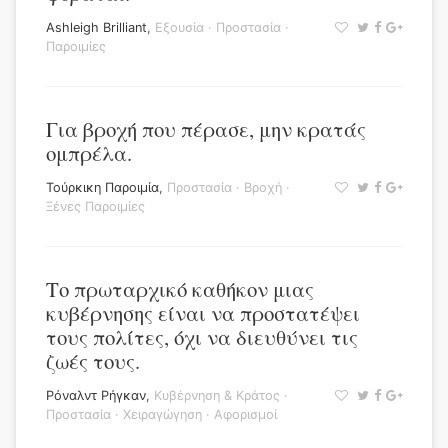
Ashleigh Brilliant
,
Εξουσία
·
Προστασία
·
Παροιμίες
Για βροχή που πέρασε, μην κρατάς
ομπρέλα.
Τούρκικη Παροιμία
,
Προστασία
·
Βροχή
·
Ξένες Παροιμίες
Το πρωταρχικό καθήκον μιας
κυβέρνησης είναι να προστατέψει
τους πολίτες, όχι να διευθύνει τις
ζωές τους.
Ρόναλντ Ρήγκαν
,
Κυβέρνηση & Κράτος
·
Προστασία
·
Χειραγώγηση
·
Αφορισμοί