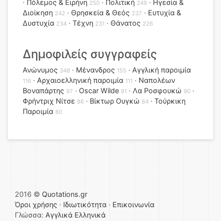
Πόλεμος & Ειρήνη
Πολιτική
Ηγεσία &
250
249
Διοίκηση
Θρησκεία & Θεός
Ευτυχία &
242
237
Δυστυχία
Τέχνη
Θάνατος
234
231
226
Δημοφιλείς συγγραφείς
Ανώνυμος
Μένανδρος
Αγγλική παροιμία
348
155
Αρχαιοελληνική παροιμία
Ναπολέων
116
111
Βοναπάρτης
Oscar Wilde
Λα Ροσφουκώ
97
91
90
Φρήντριχ Νίτσε
Βίκτωρ Ουγκώ
Τούρκικη
86
84
Παροιμία
80
2016 ©
Quotations.gr
Όροι χρήσης
·
Ιδιωτικότητα
·
Επικοινωνία
Γλώσσα:
Αγγλικά
Ελληνικά