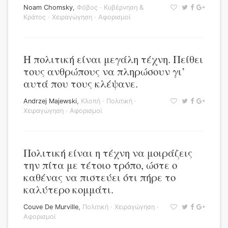
Noam Chomsky
,
Φόβος
·
Κυβέρνηση &
Κράτος
·
Χειραγώγηση
·
Αφορισμοί
Η πολιτική είναι μεγάλη τέχνη. Πείθει
τους ανθρώπους να πληρώσουν γι’
αυτά που τους κλέψανε.
Andrzej Majewski
,
Κλοπή
·
Πολιτική
·
Χειραγώγηση
·
Αφορισμοί
Πολιτική είναι η τέχνη να μοιράζεις
την πίτα με τέτοιο τρόπο, ώστε ο
καθένας να πιστεύει ότι πήρε το
καλύτερο κομμάτι.
Couve De Murville
,
Πολιτική
·
Χειραγώγηση
·
Αφορισμοί