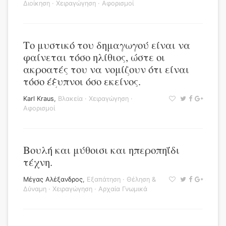
Διοίκηση
·
Χειραγώγηση
·
Αφορισμοί
Το μυστικό του δημαγωγού είναι να
φαίνεται τόσο ηλίθιος, ώστε οι
ακροατές του να νομίζουν ότι είναι
τόσο έξυπνοι όσο εκείνος.
Karl Kraus
,
Βλακεία
·
Χειραγώγηση
·
Αφορισμοί
Βουλή και μύθοισι και ηπεροπηΐδι
τέχνη.
Μέγας Αλέξανδρος
,
Εξαπάτηση
·
Θέληση &
Δύναμη
·
Χειραγώγηση
·
Αρχαία Γνωμικά