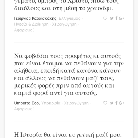
γεμάτο, ομπρός το Χριστό, πίσω τους
διαόλους και στη μέση το χρυσάφι.
Γεώργιος Καραϊσκάκης
,
Ελληνισμός
·
Ηγεσία & Διοίκηση
·
Χειραγώγηση
·
Αφορισμοί
Να φοβάσαι τους προφήτες κι αυτούς
που είναι έτοιμοι να πεθάνουν για την
αλήθεια, επειδή κατά κανόνα κάνουν
και άλλους να πεθάνουν μαζί τους,
μερικές φορές πριν από αυτούς και
καμιά φορά αντί για αυτούς.
Umberto Eco
,
Υποκρισία
·
Χειραγώγηση
·
Αφορισμοί
Η Ιστορία θα είναι ευγενική μαζί μου.