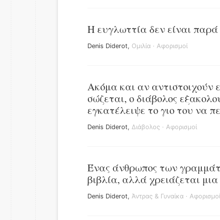
Η ευγλωττία δεν είναι παρά η
Denis Diderot
,
Ομιλία
·
Αφορισμοί
Ακόμα και αν αντιστοιχούν 
σώζεται, ο διάβολος εξακολο
εγκατέλειψε το γιο του να πε
Denis Diderot
,
Διάβολος
·
Αφορισμοί
Ένας άνθρωπος των γραμμάτω
βιβλία, αλλά χρειάζεται μια
Denis Diderot
,
Άντρας & Γυναίκα
·
Αφορισμο