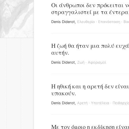
Οι άνθρωποι δεν πρόκειται 
στραγγαλιστεί με τα έντερα
Denis Diderot
,
Ελευθερία
·
Επανάσταση
·
Βα
Η ζωή θα ήταν μια πολύ ευχά
αυτήν.
Denis Diderot
,
Ζωή
·
Αφορισμοί
Η ηθική και η αρετή δεν είν
υπακούν.
Denis Diderot
,
Αρετή
·
Υποτέλεια
·
Πειθαρχί
Με τον όμοιο η εκδίκηση είν