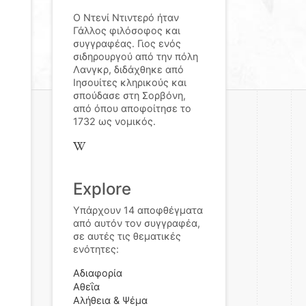
Ο Ντενί Ντιντερό ήταν
Γάλλος φιλόσοφος και
συγγραφέας. Γιος ενός
σιδηρουργού από την πόλη
Λανγκρ, διδάχθηκε από
Ιησουίτες κληρικούς και
σπούδασε στη Σορβόνη,
από όπου αποφοίτησε το
1732 ως νομικός.
Explore
Υπάρχουν 14 αποφθέγματα
από αυτόν τον συγγραφέα,
σε αυτές τις θεματικές
ενότητες:
Αδιαφορία
Αθεΐα
Αλήθεια & Ψέμα