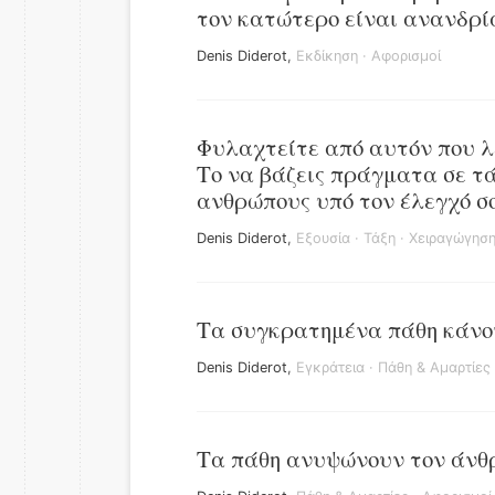
τον κατώτερο είναι ανανδρί
Denis Diderot
,
Εκδίκηση
·
Αφορισμοί
Φυλαχτείτε από αυτόν που λέ
Το να βάζεις πράγματα σε τά
ανθρώπους υπό τον έλεγχό σ
Denis Diderot
,
Εξουσία
·
Τάξη
·
Χειραγώγησ
Τα συγκρατημένα πάθη κάνο
Denis Diderot
,
Εγκράτεια
·
Πάθη & Αμαρτίες
Τα πάθη ανυψώνουν τον άνθ