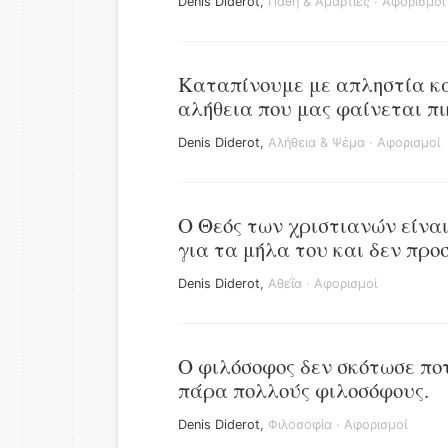
Denis Diderot
,
Πάθη & Αμαρτίες
·
Αφορισμοί
Καταπίνουμε με απληστία κά
αλήθεια που μας φαίνεται πι
Denis Diderot
,
Αλήθεια & Ψέμα
·
Αφορισμοί
Ο Θεός των χριστιανών είνα
για τα μήλα του και δεν προσ
Denis Diderot
,
Αθεΐα
·
Αφορισμοί
Ο φιλόσοφος δεν σκότωσε ποτ
πάρα πολλούς φιλοσόφους.
Denis Diderot
,
Φιλοσοφία
·
Αφορισμοί