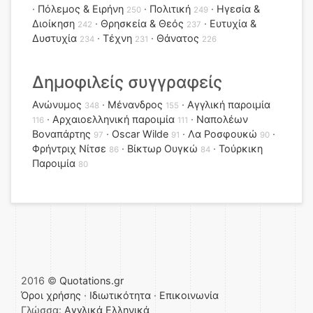
Πόλεμος & Ειρήνη
Πολιτική
Ηγεσία &
250
249
Διοίκηση
Θρησκεία & Θεός
Ευτυχία &
242
237
Δυστυχία
Τέχνη
Θάνατος
234
231
226
Δημοφιλείς συγγραφείς
Ανώνυμος
Μένανδρος
Αγγλική παροιμία
348
155
Αρχαιοελληνική παροιμία
Ναπολέων
116
111
Βοναπάρτης
Oscar Wilde
Λα Ροσφουκώ
97
91
90
Φρήντριχ Νίτσε
Βίκτωρ Ουγκώ
Τούρκικη
86
84
Παροιμία
80
2016 ©
Quotations.gr
Όροι χρήσης
·
Ιδιωτικότητα
·
Επικοινωνία
Γλώσσα:
Αγγλικά
Ελληνικά