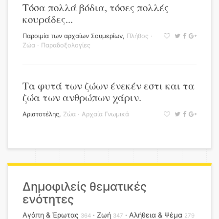
Τόσα πολλά βόδια, τόσες πολλές
κουράδες...
Παροιμία των αρχαίων Σουμερίων
,
Πλήθος
·
Ζώα
·
Παραδοξολογίες
Τα φυτά των ζώων ένεκέν εστι και τα
ζώα των ανθρώπων χάριν.
Αριστοτέλης
,
Ζώα
·
Αρχαία Γνωμικά
Δημοφιλείς θεματικές
ενότητες
Αγάπη & Έρωτας
Ζωή
Αλήθεια & Ψέμα
364
347
279