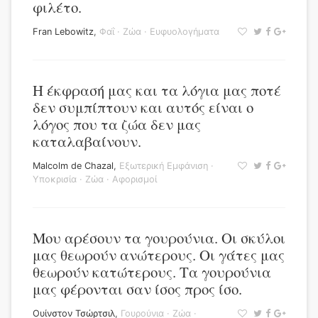
φιλέτο.
Fran Lebowitz
,
Φαΐ
·
Ζώα
·
Ευφυολογήματα
Η έκφρασή μας και τα λόγια μας ποτέ
δεν συμπίπτουν και αυτός είναι ο
λόγος που τα ζώα δεν μας
καταλαβαίνουν.
Malcolm de Chazal
,
Εξωτερική Εμφάνιση
·
Υποκρισία
·
Ζώα
·
Αφορισμοί
Μου αρέσουν τα γουρούνια. Οι σκύλοι
μας θεωρούν ανώτερους. Οι γάτες μας
θεωρούν κατώτερους. Τα γουρούνια
μας φέρονται σαν ίσος προς ίσο.
Ουίνστον Τσώρτσιλ
,
Γουρούνια
·
Ζώα
·