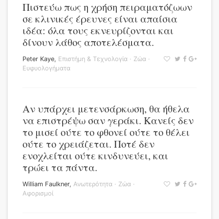
Πιστεύω πως η χρήση πειραματόζωων
σε κλινικές έρευνες είναι απαίσια
ιδέα: όλα τους εκνευρίζονται και
δίνουν λάθος αποτελέσματα.
Peter Kaye
,
Επιστήμη & Τεχνολογία
·
Ζώα
·
Ευφυολογήματα
Αν υπάρχει μετενσάρκωση, θα ήθελα
να επιστρέψω σαν γεράκι. Κανείς δεν
το μισεί ούτε το φθονεί ούτε το θέλει
ούτε το χρειάζεται. Ποτέ δεν
ενοχλείται ούτε κινδυνεύει, και
τρώει τα πάντα.
William Faulkner
,
Ανωτερότητα
·
Ζώα
·
Αφορισμοί