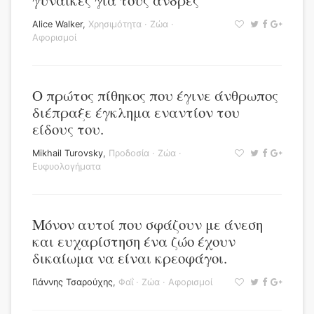
γυναίκες για τους άνδρες
Alice Walker
,
Χρησιμότητα
·
Ζώα
·
Αφορισμοί
Ο πρώτος πίθηκος που έγινε άνθρωπος
διέπραξε έγκλημα εναντίον του
είδους του.
Mikhail Turovsky
,
Προδοσία
·
Ζώα
·
Ευφυολογήματα
Μόνον αυτοί που σφάζουν με άνεση
και ευχαρίστηση ένα ζώο έχουν
δικαίωμα να είναι κρεοφάγοι.
Γιάννης Τσαρούχης
,
Φαΐ
·
Ζώα
·
Αφορισμοί