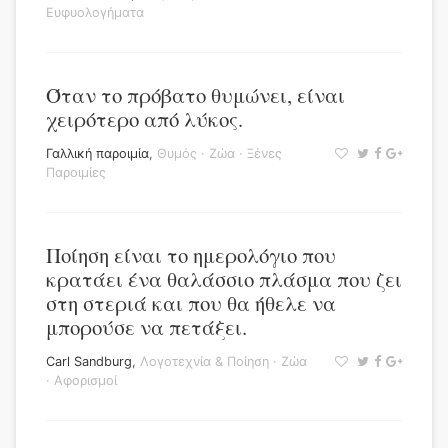
Ευφυολογήματα
Όταν το πρόβατο θυμώνει, είναι
χειρότερο από λύκος.
Γαλλική παροιμία
,
Θυμός
·
Ζώα
·
Ξένες
Παροιμίες
Ποίηση είναι το ημερολόγιο που
κρατάει ένα θαλάσσιο πλάσμα που ζει
στη στεριά και που θα ήθελε να
μπορούσε να πετάξει.
Carl Sandburg
,
Λογοτεχνία & Ποίηση
·
Ζώα
·
Αφορισμοί