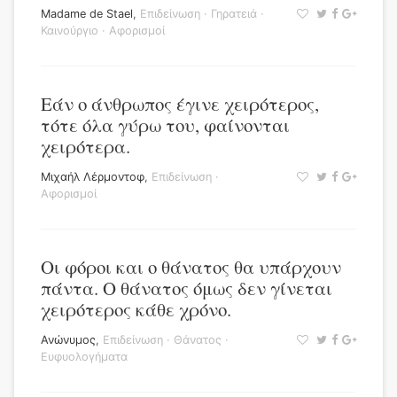
Madame de Stael
,
Επιδείνωση
·
Γηρατειά
·
Καινούργιο
·
Αφορισμοί
Εάν ο άνθρωπος έγινε χειρότερος,
τότε όλα γύρω του, φαίνονται
χειρότερα.
Μιχαήλ Λέρμοντοφ
,
Επιδείνωση
·
Αφορισμοί
Οι φόροι και ο θάνατος θα υπάρχουν
πάντα. Ο θάνατος όμως δεν γίνεται
χειρότερος κάθε χρόνο.
Ανώνυμος
,
Επιδείνωση
·
Θάνατος
·
Ευφυολογήματα