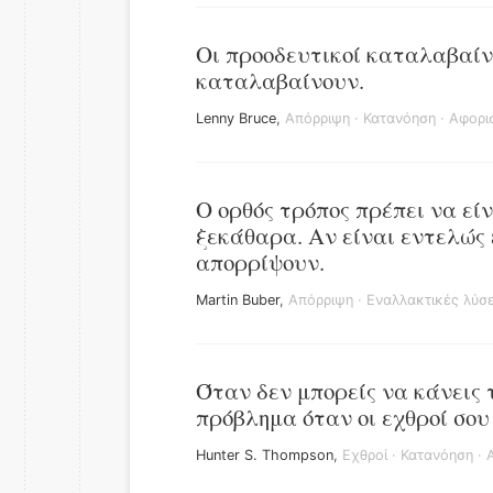
Οι προοδευτικοί καταλαβαίν
καταλαβαίνουν.
Lenny Bruce
,
Απόρριψη
·
Κατανόηση
·
Αφορι
Ο ορθός τρόπος πρέπει να εί
ξεκάθαρα. Αν είναι εντελώς 
απορρίψουν.
Martin Buber
,
Απόρριψη
·
Εναλλακτικές λύσε
Όταν δεν μπορείς να κάνεις 
πρόβλημα όταν οι εχθροί σου
Hunter S. Thompson
,
Εχθροί
·
Κατανόηση
·