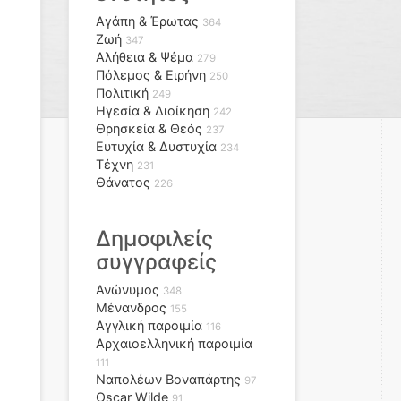
Αγάπη & Έρωτας
364
Ζωή
347
Αλήθεια & Ψέμα
279
Πόλεμος & Ειρήνη
250
Πολιτική
249
Ηγεσία & Διοίκηση
242
Θρησκεία & Θεός
237
Ευτυχία & Δυστυχία
234
Τέχνη
231
Θάνατος
226
Δημοφιλείς
συγγραφείς
Ανώνυμος
348
Μένανδρος
155
Αγγλική παροιμία
116
Αρχαιοελληνική παροιμία
111
Ναπολέων Βοναπάρτης
97
Oscar Wilde
91