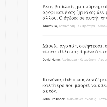
Ένας βασιλιάς, μια πόρνη, ο
αγόρι και ένας ζητιάνος δεν
άλλου. Ο όγδοος σε αυτήν τη
Τσανάκυα
,
Κατανόηση
·
Σκληρότητα
·
Αφορι
Μισείς, αγαπάς, σκέφτεσαι, 
τίποτε άλλο παρά μόνο ότι 
David Hume
,
Αισθήματα
·
Κατανόηση
·
Αφορι
Κανένας άνθρωπος δεν ξέρει
καλύτερο που μπορεί να κάνει
αυτόν.
John Steinbeck
,
Ανθρώπινες σχέσεις
·
Κατα