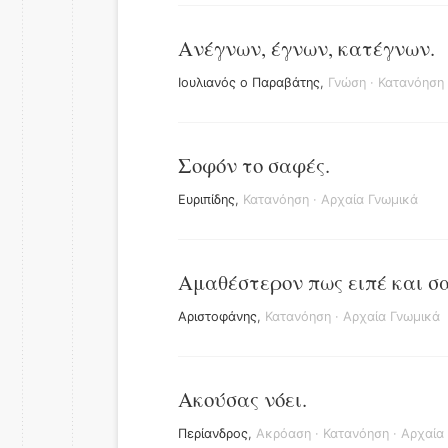
Ανέγνων, έγνων, κατέγνων.
Ιουλιανός ο Παραβάτης
,
Γνώση
·
Κατανόηση
Σοφόν το σαφές.
Ευριπίδης
,
Κατανόηση
·
Αρχαία Γνωμικά
Αμαθέστερον πως ειπέ και σ
Αριστοφάνης
,
Κατανόηση
·
Αρχαία Γνωμικά
Ακούσας νόει.
Περίανδρος
,
Ακρόαση
·
Κατανόηση
·
Αρχαία