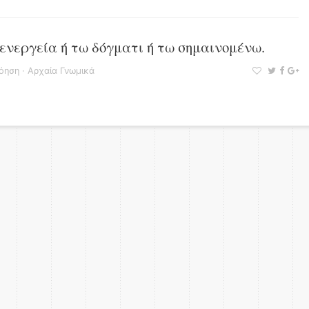
ενεργεία ή τω δόγματι ή τω σημαινομένω.
όηση
·
Αρχαία Γνωμικά