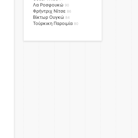
Λα Ροσφουκώ
90
Φρήντριχ Νίτσε
86
Βίκτωρ Ουγκώ
84
Τούρκικη Παροιμία
80