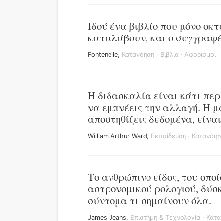
Ιδού ένα βιβλίο που μόνο οκ
καταλάβουν, και ο συγγραφέα
Fontenelle
,
Κατανόηση
·
Βιβλία
·
Αφορισμοί
Η διδασκαλία είναι κάτι περ
να εμπνέεις την αλλαγή. Η μ
αποστηθίζεις δεδομένα, είνα
William Arthur Ward
,
Εκπαίδευση
·
Κατανόησ
Το ανθρώπινο είδος, του οπο
αστρονομικού ρολογιού, δύσκ
σύντομα τι σημαίνουν όλα.
James Jeans
,
Επιστήμη & Τεχνολογία
·
Κατα