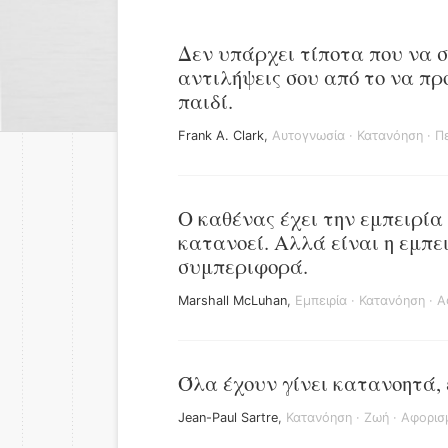
Δεν υπάρχει τίποτα που να σ
αντιλήψεις σου από το να πρ
παιδί.
Frank A. Clark
,
Αυτογνωσία
·
Κατανόηση
·
Πε
Ο καθένας έχει την εμπειρί
κατανοεί. Αλλά είναι η εμπε
συμπεριφορά.
Marshall McLuhan
,
Εμπειρία
·
Κατανόηση
·
Α
Όλα έχουν γίνει κατανοητά, 
Jean-Paul Sartre
,
Κατανόηση
·
Ζωή
·
Αφορισ