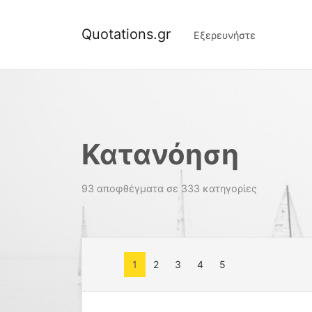
Quotations.gr
Εξερευνήστε
Κατανόηση
93 αποφθέγματα σε 333 κατηγορίες
1
2
3
4
5