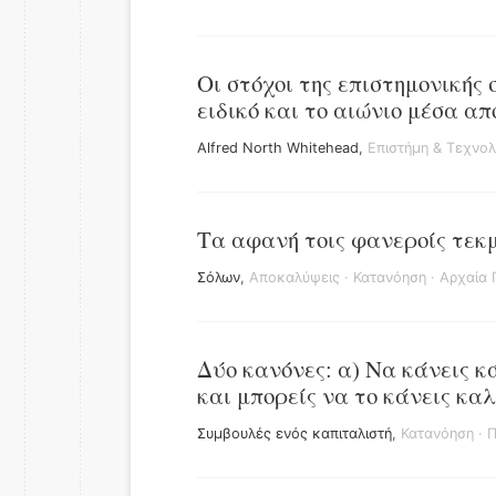
Οι στόχοι της επιστημονικής 
ειδικό και το αιώνιο μέσα απ
Alfred North Whitehead
,
Επιστήμη & Τεχνολ
Τα αφανή τοις φανεροίς τεκ
Σόλων
,
Αποκαλύψεις
·
Κατανόηση
·
Αρχαία 
Δύο κανόνες: α) Να κάνεις κ
και μπορείς να το κάνεις καλ
Συμβουλές ενός καπιταλιστή
,
Κατανόηση
·
Π