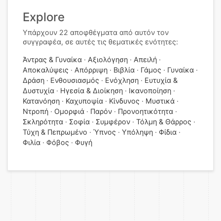
Explore
Υπάρχουν 22 αποφθέγματα από αυτόν τον
συγγραφέα, σε αυτές τις θεματικές ενότητες:
Άντρας & Γυναίκα
Αξιολόγηση
Απειλή
Αποκαλύψεις
Απόρριψη
Βιβλία
Γάμος
Γυναίκα
Δράση
Ενθουσιασμός
Ενόχληση
Ευτυχία &
Δυστυχία
Ηγεσία & Διοίκηση
Ικανοποίηση
Κατανόηση
Καχυποψία
Κίνδυνος
Μυστικά
Ντροπή
Ομορφιά
Παρόν
Προνοητικότητα
Σκληρότητα
Σοφία
Συμφέρον
Τόλμη & Θάρρος
Τύχη & Πεπρωμένο
Ύπνος
Υπόληψη
Φίδια
Φιλία
Φόβος
Φυγή