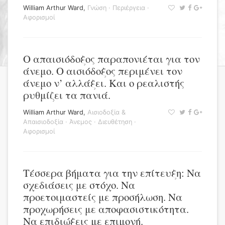
William Arthur Ward
,
Γνώση
·
Περιέργεια
·
Αφορισμοί
Ο απαισιόδοξος παραπονιέται για τον
άνεμο. Ο αισιόδοξος περιμένει τον
άνεμο ν’ αλλάξει. Και ο ρεαλιστής
ρυθμίζει τα πανιά.
William Arthur Ward
,
Αισιοδοξία &
Απαισιοδοξία
·
Άνεμος
·
Διευθέτηση
·
Αφορισμοί
Τέσσερα βήματα για την επίτευξη: Να
σχεδιάσεις με στόχο. Να
προετοιμαστείς με προσήλωση. Να
προχωρήσεις με αποφασιστικότητα.
Να επιδιώξεις με επιμονή.