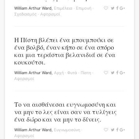
William Arthur Ward
,
Επιμέλεια
·
Επιμονή
·
Σχεδιασμός
·
Αφορισμοί
Η Πίστη βλέπει ένα μπουμπούκι σε
ένα βολβό, έναν κήπο σε ένα σπόρο
και μια τεράστια βελανιδιά σε ένα
κουκούτσι.
William Arthur Ward
,
Αρχή
·
Φυτά
·
Πίστη
·
Αφορισμοί
Το να αισθάνεσαι ευγνωμοσύνη και
να μην το λες είναι σαν να τυλίγεις
ένα δώρο και να μην το δίνεις.
William Arthur Ward
,
Ευγνωμοσύνη
·
Αφορισμοί