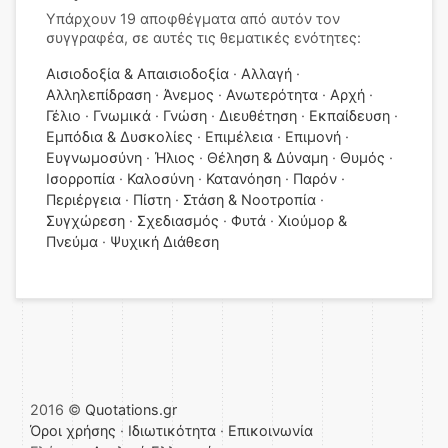
Υπάρχουν 19 αποφθέγματα από αυτόν τον
συγγραφέα, σε αυτές τις θεματικές ενότητες:
Αισιοδοξία & Απαισιοδοξία
Αλλαγή
Αλληλεπίδραση
Άνεμος
Ανωτερότητα
Αρχή
Γέλιο
Γνωμικά
Γνώση
Διευθέτηση
Εκπαίδευση
Εμπόδια & Δυσκολίες
Επιμέλεια
Επιμονή
Ευγνωμοσύνη
Ήλιος
Θέληση & Δύναμη
Θυμός
Ισορροπία
Καλοσύνη
Κατανόηση
Παρόν
Περιέργεια
Πίστη
Στάση & Νοοτροπία
Συγχώρεση
Σχεδιασμός
Φυτά
Χιούμορ &
Πνεύμα
Ψυχική Διάθεση
2016 ©
Quotations.gr
Όροι χρήσης
·
Ιδιωτικότητα
·
Επικοινωνία