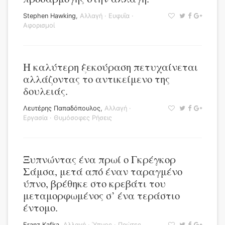
Stephen Hawking
,
Αλλαγή
·
Ευφυΐα
·
Αφορισμοί
Η καλύτερη ξεκούραση πετυχαίνεται
αλλάζοντας το αντικείμενο της
δουλειάς.
Λευτέρης Παπαδόπουλος
,
Αλλαγή
·
Εργασία
·
Θυμόσοφες Ρήσεις
Ξυπνώντας ένα πρωί ο Γκρέγκορ
Σάμσα, μετά από έναν ταραγμένο
ύπνο, βρέθηκε στο κρεβάτι του
μεταμορφωμένος σ’ ένα τεράστιο
έντομο.
Franz Kafka
,
Αλλαγή
·
Ύπνος
·
Πρώτες