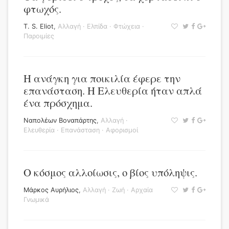
φτωχός.
T. S. Eliot
,
Αλλαγή
·
Ελπίδα
·
Φτώχεια
·
Παροιμίες
Η ανάγκη για ποικιλία έφερε την
επανάσταση. Η Ελευθερία ήταν απλά
ένα πρόσχημα.
Ναπολέων Βοναπάρτης
,
Αλλαγή
·
Ελευθερία
·
Επανάσταση
·
Αφορισμοί
Ο κόσμος αλλοίωσις, ο βίος υπόληψις.
Μάρκος Αυρήλιος
,
Αλλαγή
·
Ζωή
·
Αρχαία
Γνωμικά