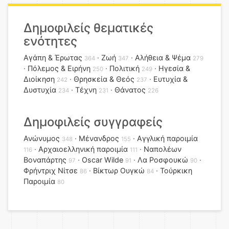
Δημοφιλείς θεματικές
ενότητες
Αγάπη & Έρωτας
Ζωή
Αλήθεια & Ψέμα
364
347
279
Πόλεμος & Ειρήνη
Πολιτική
Ηγεσία &
250
249
Διοίκηση
Θρησκεία & Θεός
Ευτυχία &
242
237
Δυστυχία
Τέχνη
Θάνατος
234
231
226
Δημοφιλείς συγγραφείς
Ανώνυμος
Μένανδρος
Αγγλική παροιμία
348
155
Αρχαιοελληνική παροιμία
Ναπολέων
116
111
Βοναπάρτης
Oscar Wilde
Λα Ροσφουκώ
97
91
90
Φρήντριχ Νίτσε
Βίκτωρ Ουγκώ
Τούρκικη
86
84
Παροιμία
80