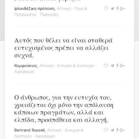
Ιρλανδέζικη πρόποση
,
Αλλαγή
·
Τύχη &
Πεπρωμένο
·
Παροιμίες
Αυτός που θέλει να είναι σταθερά
ευτυχισμένος πρέπει να αλλάζει
συχνά.
Κομφούκιος
,
Αλλαγή
·
Ευτυχία & Δυστυχία
·
Αφορισμοί
Ο άνθρωπος, για την ευτυχία του,
χρειάζεται όχι μόνο την απόλαυση
κάποιων πραγμάτων, αλλά και
ελπίδα, προσπάθεια και αλλαγή.
Bertrand Russell
,
Αλλαγή
·
Ευτυχία &
Δυστυχία
·
Αφορισμοί