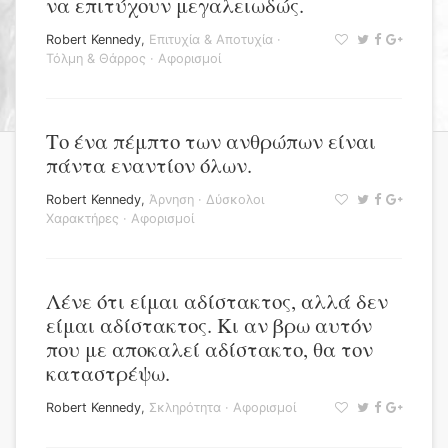
να επιτύχουν μεγαλειωδώς.
Robert Kennedy
,
Επιτυχία & Αποτυχία
·
Τόλμη & Θάρρος
·
Αφορισμοί
Το ένα πέμπτο των ανθρώπων είναι
πάντα εναντίον όλων.
Robert Kennedy
,
Άρνηση
·
Δύσκολοι
Χαρακτήρες
·
Αφορισμοί
Λένε ότι είμαι αδίστακτος, αλλά δεν
είμαι αδίστακτος. Κι αν βρω αυτόν
που με αποκαλεί αδίστακτο, θα τον
καταστρέψω.
Robert Kennedy
,
Σκληρότητα
·
Αφορισμοί